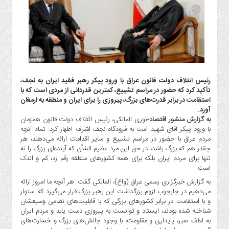
گاز
و
پتروشیمی
صنعت
و
خودرو
استارت
رئیس ائتلاف دولت قانون عراق با ورود پیکر رهبر فقید ایران به نجف،
آپ
تأکید کرد که حضور در مراسم تشییع، کمترین قدردانی از مردی است که با
استقامت در برابر قدرت‌های بزرگ، پیروزی را برای ایران و منطقه به ارمغان
و
آورد.
فن
به گزارش منشور اقتصاد-
نوری المالکی، رئیس ائتلاف دولت قانون همزمان
آوری
با ورود پیکر آقای شهید امت به فرودگاه نجف اشرف اظهار کرد: تمام آنچه
بانک
مردم عراق با حضور در مراسم تشییع و سایر اقدامات ارائه می‌دهند، هر
چقدر هم که بزرگ باشد، در حق این مرد عظیم الشأن که آینده‌ای بزرگ را نه
،
تنها برای مردم ایران بلکه برای همه کشورهای منطقه رقم زد، کم و اندک
بیمه
است.
و
به گزارش خبرگزاری رسمی عراق (واع)، المالکی گفت: هر آنچه ما امروز ارائه
ارز
می‌دهیم در چارچوب لزوم بزرگداشت این رهبر بزرگ قرار می‌گیرد که استوار
دیجیتال
و با استقامت در برابر کشورهای بزرگی که با قابلیت‌های نظامی وسیعشان
کشاورزی
شناخته شده بودند، ایستاد و توانست به پیروزی دست یابد و مردم ایران
به لطف صبر، پایداری و مقاومت، با وجود چالش‌های بزرگ و خسارت‌های
و