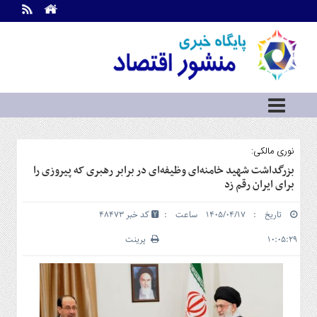
اطلاعات
تماس
تماس
با
ما
درباره
ما
سرویس
نوری مالکی:
ها
خانه
بزرگداشت شهید خامنه‌ای وظیفه‌ای در برابر رهبری که پیروزی را
برای ایران رقم زد
بازار
سرمایه
تاریخ : ۱۴۰۵/۰۴/۱۷ ساعت :
کد خبر 48473
و
بورس
۱۰:۰۵:۲۹
پرینت
مسکن
و
شهری
نفت،