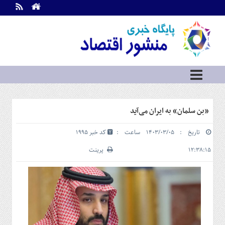
اطلاعات
تماس
تماس
با
ما
درباره
ما
سرویس
«بن‌ سلمان» به ایران می‌آید
ها
خانه
تاریخ : ۱۴۰۳/۰۳/۰۵ ساعت :
کد خبر 1995
بازار
سرمایه
۱۲:۳۸:۱۵
پرینت
و
بورس
مسکن
و
شهری
نفت،