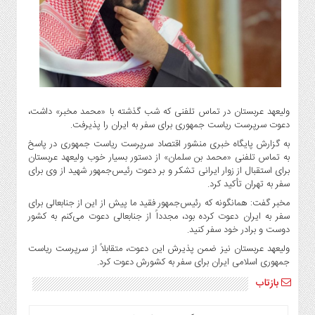
گاز
و
پتروشیمی
صنعت
و
خودرو
استارت
ولیعهد عربستان در تماس تلفنی که شب گذشته با «محمد مخبر» داشت،
آپ
دعوت سرپرست ریاست جمهوری برای سفر به ایران را پذیرفت.
و
به گزارش پایگاه خبری منشور اقتصاد سرپرست ریاست جمهوری در پاسخ
فن
به تماس تلفنی «محمد بن سلمان» از دستور بسیار خوب ولیعهد عربستان
آوری
برای استقبال از زوار ایرانی تشکر و بر دعوت رئیس‌جمهور شهید از وی برای
سفر به تهران تأکید کرد.
بانک
مخبر گفت: همانگونه که رئیس‌جمهور فقید ما پیش از این از جنابعالی برای
،
سفر به ایران دعوت کرده بود، مجدداً از جنابعالی دعوت می‌کنم به کشور
بیمه
دوست و برادر خود سفر کنید.
و
ولیعهد عربستان نیز ضمن پذیرش این دعوت، متقابلاً از سرپرست ریاست
ارز
جمهوری اسلامی ایران برای سفر به کشورش دعوت کرد.
دیجیتال
بازتاب
کشاورزی
و