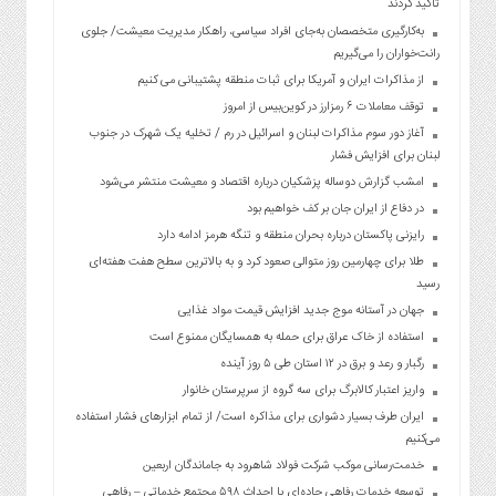
تأکید کردند
به‌کارگیری متخصصان به‌جای افراد سیاسی، راهکار مدیریت معیشت/ جلوی
رانت‌خواران را می‌گیریم
از مذاکرات ایران و آمریکا برای ثبات منطقه پشتیبانی می کنیم
توقف معاملات ۶ رمزارز در کوین‌بیس از امروز
آغاز دور سوم مذاکرات لبنان و اسرائیل در رم / تخلیه یک شهرک در جنوب
لبنان برای افزایش فشار
امشب گزارش دوساله پزشکیان درباره اقتصاد و معیشت منتشر می‌شود
در دفاع از ایران جان بر کف خواهیم بود
رایزنی پاکستان درباره بحران منطقه و تنگه هرمز ادامه دارد
طلا برای چهارمین روز متوالی صعود کرد و به بالاترین سطح هفت هفته‌ای
رسید
جهان در آستانه موج جدید افزایش قیمت مواد غذایی
استفاده از خاک عراق برای حمله به همسایگان ممنوع است
رگبار و رعد و برق در ۱۲ استان طی ۵ روز آینده
واریز اعتبار کالابرگ برای سه گروه از سرپرستان خانوار
ایران طرف بسیار دشواری برای مذاکره است/ از تمام ابزارهای فشار استفاده
می‌کنیم
خدمت‌رسانی موکب شرکت فولاد شاهرود به جاماندگان اربعین
توسعه خدمات رفاهی جاده‌ای با احداث ۵۹۸ مجتمع خدماتی – رفاهی