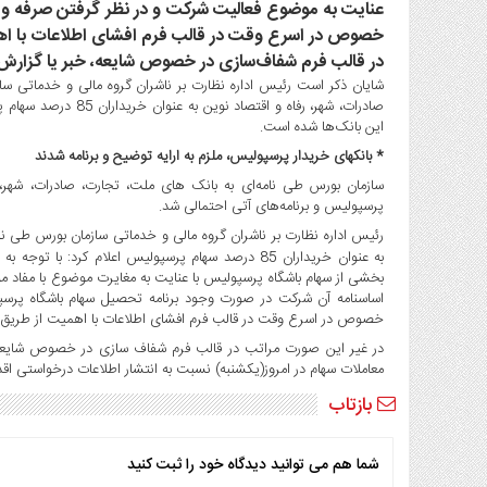
عنایت به موضوع فعالیت شرکت و در نظر گرفتن صرفه و ص
صنایع
غذایی
خصوص در اسرع وقت در قالب فرم افشای اطلاعات با اهمی
در قالب فرم شفاف‌سازی در خصوص شایعه، خبر یا گزارش 
سیاسی
شایان ذکر است رئیس اداره نظارت بر ناشران گروه مالی و خدماتی سا
و
صادرات، شهر، رفاه و ا
بین
این بانک‌ها شده است.
الملل
* بانکهای خریدار پرسپولیس، ملزم به ارایه توضیح و برنامه‌ شدند
نگاه
سازمان بورس طی نامه‌ای به بانک های ملت، تجارت، صادرات، شهر، ر
روز
پرسپولیس و برنامه‌های آتی احتمالی شد.
گوناگون
رئیس اداره نظارت بر ناشران گروه مالی و خدماتی سازمان بورس طی نام
به‌ عنوان خریداران 85 درصد سهام پرسپولیس اعلام کرد: با توجه به شایعات و
اساسنامه آن شرکت در صورت وجود برنامه تحصیل سهام باشگاه پرسپو
خصوص در اسرع وقت در قالب فرم افشای اطلاعات با اهمیت از طریق سا
در غیر این صورت مراتب در قالب فرم شفاف سازی در خصوص شایعه، خ
معاملات سهام در امروز(یکشنبه) نسبت به انتشار اطلاعات درخواستی اقد
بازتاب
شما هم می توانید دیدگاه خود را ثبت کنید