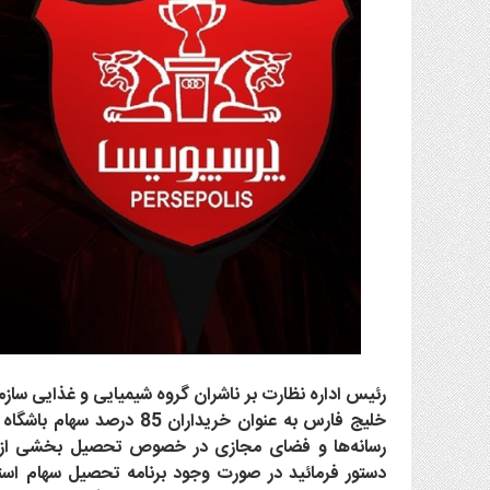
گاز
و
پتروشیمی
صنعت
و
خودرو
استارت
آپ
و
فن
آوری
بانک
،
بیمه
و
رئیس اداره نظارت بر ناشران گروه شیمیایی و غذایی سا
ارز
دیجیتال
خلیج فارس به‌ عنوان خریدارا
رسانه‌ها و فضای مجازی در خصوص تحصیل بخشی از 
کشاورزی
دستور فرمائید در صورت وجود برنامه تحصیل سهام است
و