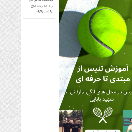
کرد:اتخاذ تدابیر لازم
برای مدیریت موج
بازگشت زائران