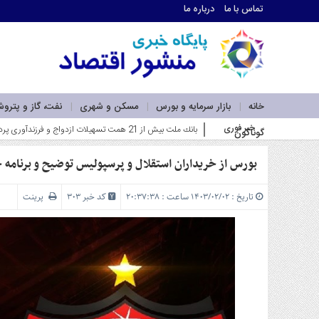
تماس با ما
درباره ما
اطلاعات
تماس
تماس
با
ما
خانه
بازار سرمایه و بورس
مسکن و شهری
نفت، گاز و پترو
درباره
خبر فوری
بانك ملت بیش از 21 همت تسهیلات ازدواج و فرزندآوری پرداخت كرد؛ رشد 106 درصدی نسبت به مدت مشابه سال گذشته_
گوناگون
ما
سرویس
ها
بورس از خریداران استقلال و پرسپولیس توضیح و برنامه
خانه
بازار
تاریخ : ۱۴۰۳/۰۲/۰۲ ساعت : ۲۰:۳۷:۳۸
کد خبر 303
پرینت
سرمایه
و
بورس
مسکن
و
شهری
نفت،