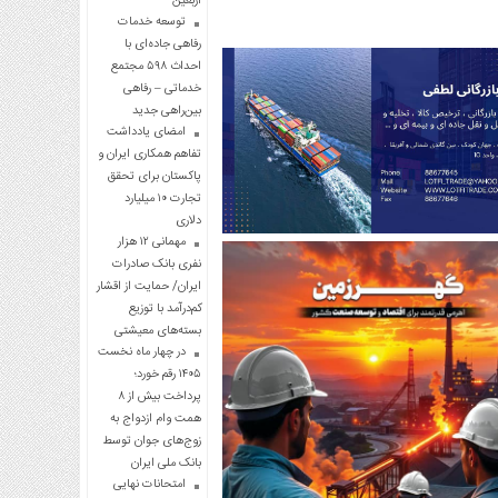
اربعین
توسعه خدمات
رفاهی جاده‌ای با
احداث ۵۹۸ مجتمع
خدماتی – رفاهی
بین‌راهی جدید
امضای یادداشت
تفاهم همکاری ایران و
پاکستان برای تحقق
تجارت ۱۰ میلیارد
دلاری
مهمانی ۱۲ هزار
نفری بانک صادرات
ایران/ حمایت از اقشار
کم‌درآمد با توزیع
بسته‌های معیشتی
در چهار ماه نخست
۱۴۰۵ رقم خورد؛
پرداخت بیش از ۸
همت وام ازدواج به
زوج‌های جوان توسط
بانک ملی ایران
امتحانات نهایی