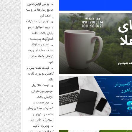
پوتین اولین قانون
جامع رمزارزها در روسیه
را امضا کرد
دور جدید مذاکرات
لبنان و اسرائیل در رم
پایان یافت؛ ادامه
گفتوگوها پنجشنبه
امیدواریم توقف
حملات علیه ایران به
توافقی شفاف منجر
شود
قیمت نفت پس از
کاهش دو روزه، ثابت
ماند
قیمت طلا برای
سومین روز متوالی
افزایش یافت
وزیر صمت بر
گسترش همکاری‌های
اقتصادی تهران و
اسلام‌آباد تأکید کرد
وزیر راه تاکید