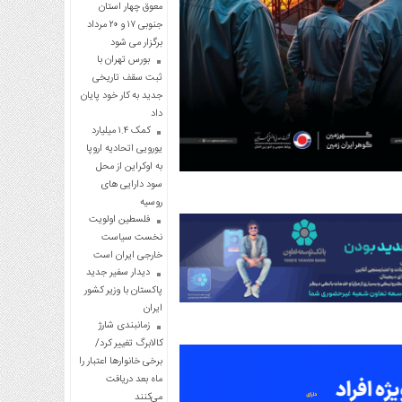
معوق چهار استان
جنوبی ۱۷ و ۲۰ مرداد
برگزار می شود
بورس تهران با
ثبت سقف تاریخی
جدید به کار خود پایان
داد
کمک ۱.۴ میلیارد
یورویی اتحادیه اروپا
به اوکراین از محل
سود دارایی های
روسیه
فلسطین اولویت
نخست سیاست
خارجی ایران است
دیدار سفیر جدید
پاکستان با وزیر کشور
ایران
زمانبندی شارژ
کالابرگ تغییر کرد/
برخی خانوارها اعتبار را
ماه بعد دریافت
می‌کنند