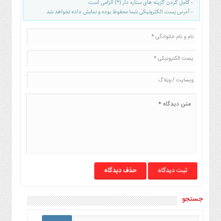
- کامل کردن گزینه های ستاره دار (*) الزامی است
صنایع
- آدرس پست الکترونیکی شما محفوظ بوده و نمایش داده نخواهد شد
غذایی
سیاسی
و
بین
الملل
نگاه
روز
گوناگون
حذف دیدگاه
جستجو