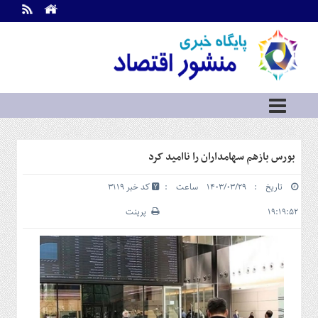
اطلاعات
تماس
تماس
با
ما
درباره
ما
سرویس
بورس بازهم سهامداران را ناامید کرد
ها
خانه
تاریخ : ۱۴۰۳/۰۳/۲۹ ساعت :
کد خبر 3119
بازار
سرمایه
۱۹:۱۹:۵۲
پرینت
و
بورس
مسکن
و
شهری
نفت،