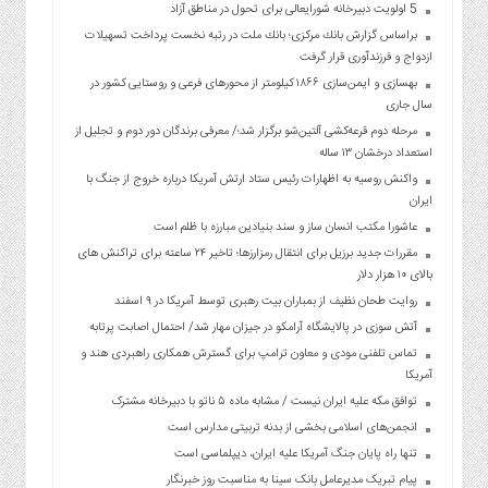
5 اولویت دبیرخانه شورایعالی برای تحول در مناطق آزاد
براساس گزارش بانك مركزی؛ بانك ملت در رتبه نخست پرداخت تسهیلات
ازدواج و فرزندآوری قرار گرفت
بهسازی و ایمن‌سازی ۱۸۶۶ کیلومتر از محورهای فرعی و روستایی کشور در
سال جاری
مرحله دوم قرعه‌کشی آلتین‌شو برگزار شد؛/ معرفی برندگان دور دوم و تجلیل از
استعداد درخشان ۱۳ ساله
واکنش روسیه به اظهارات رئیس ستاد ارتش آمریکا درباره خروج از جنگ با
ایران
عاشورا مکتب انسان ساز و سند بنیادین مبارزه با ظلم است
مقررات جدید برزیل برای انتقال رمزارزها؛ تاخیر ۲۴ ساعته برای تراکنش های
بالای ۱۰ هزار دلار
روایت طحان نظیف از بمباران بیت رهبری توسط آمریکا در ۹ اسفند
آتش سوزی در پالایشگاه آرامکو در جیزان مهار شد/ احتمال اصابت پرتابه
تماس تلفنی مودی و معاون ترامپ برای گسترش همکاری راهبردی هند و
آمریکا
توافق مکه علیه ایران نیست / مشابه ماده ۵ ناتو با دبیرخانه مشترک
انجمن‌های اسلامی بخشی از بدنه تربیتی مدارس است
تنها راه پایان جنگ آمریکا علیه ایران، دیپلماسی است
پیام تبریک مدیرعامل بانک سینا به مناسبت روز خبرنگار