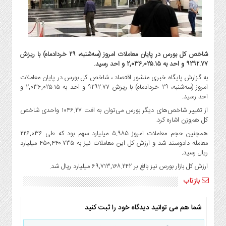
گاز
و
پتروشیمی
صنعت
و
شاخص کل بورس در پایان معاملات امروز (سه‌شنبه، ۲۹ خردادماه) با ریزش
خودرو
۹۲۹۲.۷۷ و احد به ۲,۰۳۶,۰۲۵.۱۵ و احد رسید.
به گزارش پایگاه خبری منشور اقتصاد ، شاخص کل بورس در پایان معاملات
استارت
امروز (سه‌شنبه، ۲۹ خردادماه) با ریزش ۹۲۹۲.۷۷ و احد به ۲,۰۳۶,۰۲۵.۱۵ و
آپ
احد رسید.
و
از تغییر شاخص‌های دیگر بورس می‌توان به افت ۱۰۴۶.۲۷ واحدی شاخص
فن
کل هم‌وزن اشاره کرد.
آوری
همچنین حجم معاملات امروز ۵.۹۸۵ میلیارد سهم بود که طی ۲۲۶,۰۳۶
بانک
معامله دادوستد شد و ارزش کل این معاملات نیز به ۴۵۰,۴۴۰.۷۳۵ میلیارد
،
ریال رسید.
بیمه
ارزش کل بازار بورس نیز بالغ بر ۶۹,۷۱۳,۱۶۸.۲۴۲ میلیارد ریال شد.
و
بازتاب
ارز
دیجیتال
شما هم می توانید دیدگاه خود را ثبت کنید
کشاورزی
و