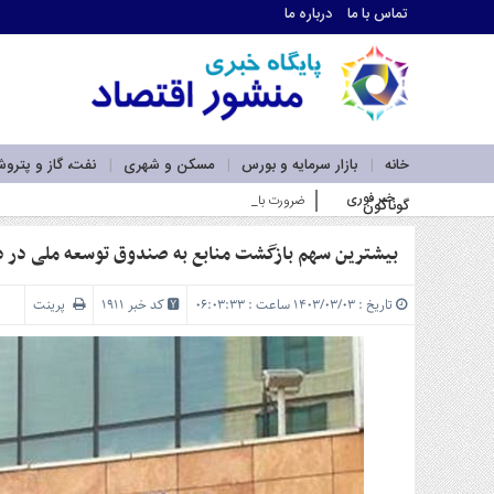
تماس با ما
درباره ما
اطلاعات
تماس
تماس
با
ما
خانه
بازار سرمایه و بورس
مسکن و شهری
نفت، گاز و پترو
درباره
خبر فوری
ضرورت بازآفرینی در نقشه راه لجستیک و کریدورهای کشور با ت
گوناگون
ما
سرویس
ها
بیشترین سهم بازگشت منابع به صندوق توسعه ملی در 
خانه
بازار
تاریخ : ۱۴۰۳/۰۳/۰۳ ساعت : ۰۶:۰۳:۳۳
کد خبر 1911
پرینت
سرمایه
و
بورس
مسکن
و
شهری
نفت،