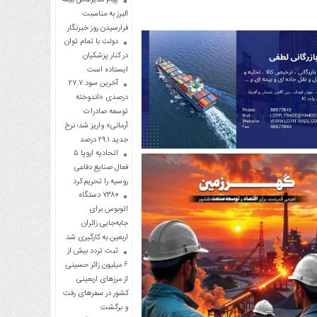
البرز به مناسبت
فرارسیدن روز خبرنگار
دولت با تمام توان
در کنار پزشکیان
ایستاده است
آخرین سود ۲۷.۷
درصدی «اندوخته
توسعه صادرات
آرمانی» واریز شد؛ نرخ
جدید ۲۹.۱ درصد
اتحادیه اروپا ۵
فعال صنایع دفاعی
روسیه را تحریم کرد
۷۳۸۰ دستگاه
اتوبوس برای
جابه‌جایی زائران
اربعین به‌ کارگیری شد
ثبت تردد بیش از
۶ میلیون زائر حسینی
از مرزهای اربعینی
کشور در سفرهای رفت
و برگشت