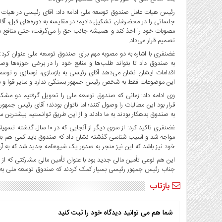
صنایع
رئیس هیات عامل صندوق توسعه ملی ادامه داد: آقای رئیسی در هیات
غذایی
جلساتی را در محضرشان تشکیل دادیم؛ در مقایسه به دوره‌های قبل، آق
سیاسی
مصوبات خود را اخذ کند و همیشه جانب حق را می‌گرفت؛ حتی منافع دولت
و
تصمیم قرار می‌داد.
بین
غضنفری با اشاره به دو مصوبه مهم برای صندوق توسعه ملی عنوان کرد:
الملل
به صندوق داد تا بتواند طلب‌ها و منابع خود را در برخی حوزه‌ها وص
اقدامات ایشان نشان می‌دهد آقای رئیسی به بازسازی، نوسازی و تو
نگاه
این موضوعات فقط به شخص رئیس جمهور بستگی ندارد و سایر قوا و بخ
روز
وی ادامه داد: زمانی که صندوق توسعه ملی را تحویل گرفتیم دو مش
گوناگون
قرار بود این مطالبات را وصول کنند؛ اما ناتوان بودند؛ آقای رئیس جمهو
به صندوق بدهکار بودند به ما دادند و از این طریق توانستیم بیشترین س
غضنفری تاکید کرد: از سوی دیگ
مواجه شد و آسیب شناسی گذشته نشان داد که صندوق باید کمی هم به دنبا
خود نیز باشد که این نیز منجر به صدور یک شیوه‌نامه جدید شد که به آن 
این هم نوعی تأمین مالی جدید بود با عنوان تأمین مالی مشارکتی که از 
جناب رئیس جمهور رئیسی بسیار کمک کردند که صندوق توسعه ملی به 
بازتاب
شما هم می توانید دیدگاه خود را ثبت کنید