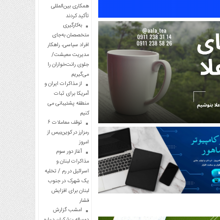
همکاری بین‌المللی
تأکید کردند
به‌کارگیری
متخصصان به‌جای
افراد سیاسی، راهکار
مدیریت معیشت/
جلوی رانت‌خواران را
می‌گیریم
از مذاکرات ایران و
آمریکا برای ثبات
منطقه پشتیبانی می
کنیم
توقف معاملات ۶
رمزارز در کوین‌بیس از
امروز
آغاز دور سوم
مذاکرات لبنان و
اسرائیل در رم / تخلیه
یک شهرک در جنوب
لبنان برای افزایش
فشار
امشب گزارش