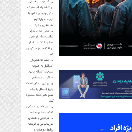
ضرورت بازآفرینی
در نقشه راه لجستیک
و کریدورهای کشور با
توجه به پارادایم
منطقه‌ای جدید
شش ماه باتلاق؛
ترامپ میان توافق با
عمان یا تشدید تنش
در تنگه هرمز سرگردان
شد
حملات همزمان
اسرائیل به جنوب
لبنان در آستانه پایان
مذاکرات مستقیم
پوتین ممکن است
پاییز امسال به یک
عضو ناتو حمله محدود
کند
دیپلماسی نمایشی
شکست خورده است
عراقچی و همتای
موریتانیایی بر توسعه
روابط دوجانبه و