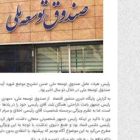
گاز
و
پتروشیمی
صنعت
و
خودرو
استارت
آپ
و
فن
آوری
رئیس هیات عامل صندوق توسعه ملی ضمن تشریح موضع شهید آیت‌ال
بانک
صندوق توسعه ملی در خلال دو سال اخیر بود.
،
بیمه
پایگاه خبری منشور اقتصاد از صندوق توسعه ملی، «مهدی غض
به گزارش
رئیس جمهور باعث ناراحتی همگان شد، آقای رئیسی خود را در یادها 
و
است، اما به نظرم ویژگی برجسته شخصیت آقای رئیسی اخلاق و مرام ان
ارز
وی با تاکید بر اینکه رئیس جمهور شخصیتی متعالی داشت، اظهار کرد: 
دیجیتال
رئیسی دشمن فساد بود و طمع دنیوی نداشت. با توجه به این ویژگی‌ها
کشاورزی
مطرح می‌کرد به این موضوع آگاه بودیم که پیشنهاد یا انتقادی بدون دل
و
بلکه منافع ملی به طور عام مبنای تصمیم قرار می‌داد