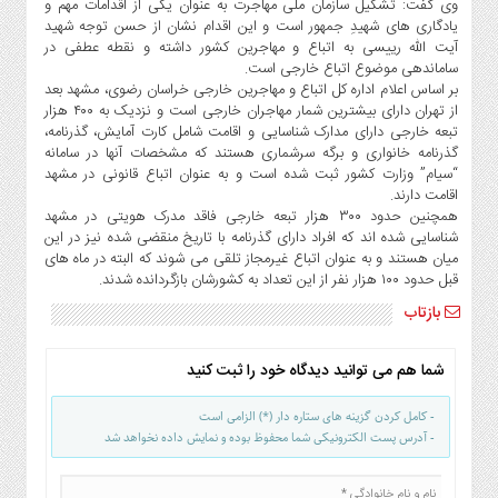
وی گفت: تشکیل سازمان ملی مهاجرت به عنوان یکی از اقدامات مهم و
صنایع
یادگاری های شهیدِ جمهور است و این اقدام نشان از حسن توجه شهید
غذایی
آیت الله رییسی به اتباع و مهاجرین کشور داشته و نقطه عطفی در
سیاسی
ساماندهی موضوع اتباع خارجی است.
و
بر اساس اعلام اداره کل اتباع و مهاجرین خارجی خراسان رضوی، مشهد بعد
از تهران دارای بیشترین شمار مهاجران خارجی است و نزدیک به ۴۰۰ هزار
بین
تبعه خارجی دارای مدارک شناسایی و اقامت شامل کارت آمایش، گذرنامه،
الملل
گذرنامه خانواری و برگه سرشماری هستند که مشخصات آنها در سامانه
نگاه
“سیام” وزارت کشور ثبت شده است و به عنوان اتباع قانونی در مشهد
روز
اقامت دارند.
همچنین حدود ۳۰۰ هزار تبعه خارجی فاقد مدرک هویتی در مشهد
گوناگون
شناسایی شده اند که افراد دارای گذرنامه با تاریخ منقضی شده نیز در این
میان هستند و به عنوان اتباع غیرمجاز تلقی می شوند که البته در ماه های
قبل حدود ۱۰۰ هزار نفر از این تعداد به کشورشان بازگردانده شدند.
بازتاب
شما هم می توانید دیدگاه خود را ثبت کنید
- کامل کردن گزینه های ستاره دار (*) الزامی است
- آدرس پست الکترونیکی شما محفوظ بوده و نمایش داده نخواهد شد