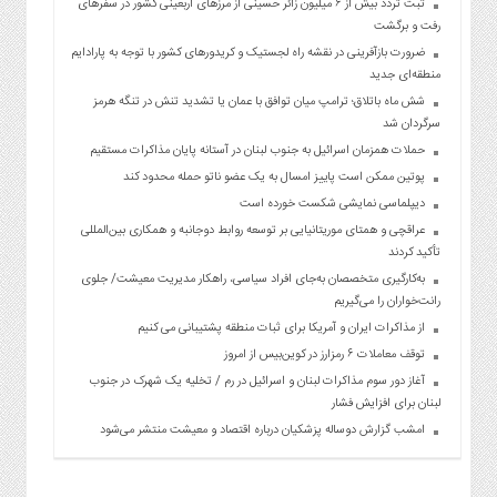
ثبت تردد بیش از ۶ میلیون زائر حسینی از مرزهای اربعینی کشور در سفرهای
رفت و برگشت
ضرورت بازآفرینی در نقشه راه لجستیک و کریدورهای کشور با توجه به پارادایم
منطقه‌ای جدید
شش ماه باتلاق؛ ترامپ میان توافق با عمان یا تشدید تنش در تنگه هرمز
سرگردان شد
حملات همزمان اسرائیل به جنوب لبنان در آستانه پایان مذاکرات مستقیم
پوتین ممکن است پاییز امسال به یک عضو ناتو حمله محدود کند
دیپلماسی نمایشی شکست خورده است
عراقچی و همتای موریتانیایی بر توسعه روابط دوجانبه و همکاری بین‌المللی
تأکید کردند
به‌کارگیری متخصصان به‌جای افراد سیاسی، راهکار مدیریت معیشت/ جلوی
رانت‌خواران را می‌گیریم
از مذاکرات ایران و آمریکا برای ثبات منطقه پشتیبانی می کنیم
توقف معاملات ۶ رمزارز در کوین‌بیس از امروز
آغاز دور سوم مذاکرات لبنان و اسرائیل در رم / تخلیه یک شهرک در جنوب
لبنان برای افزایش فشار
امشب گزارش دوساله پزشکیان درباره اقتصاد و معیشت منتشر می‌شود