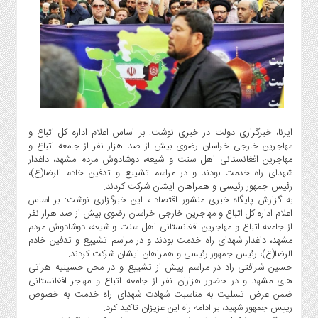
گاز
و
پتروشیمی
صنعت
و
خودرو
استارت
آپ
ایرنا، خبرگزاری دولت در خبری نوشت: بر اساس اعلام اداره کل اتباع و
و
مهاجرین خارجی خراسان رضوی بیش از صد هزار نفر از جامعه اتباع و
فن
مهاجرین افغانستانی اهل سنت و شیعه، دوشادوش مردم مشهد، داغدار
آوری
شهدای راه خدمت بودند و در مراسم تشییع و تدفین خادم الرضا(ع)،
رئیس جمهور رئیسی و همراهان ایشان شرکت کردند.
بانک
به گزارش پایگاه خبری منشور اقتصاد ، این خبرگزاری نوشت: بر اساس
،
اعلام اداره کل اتباع و مهاجرین خارجی خراسان رضوی بیش از صد هزار نفر
بیمه
از جامعه اتباع و مهاجرین افغانستانی اهل سنت و شیعه، دوشادوش مردم
و
مشهد، داغدار شهدای راه خدمت بودند و در مراسم تشییع و تدفین خادم
الرضا(ع)، رئیس جمهور رئیسی و همراهان ایشان شرکت کردند.
ارز
حسین شرافتی راد در مراسم پیش از تشییع و در محل حسینیه هراتی
دیجیتال
های مشهد و در حضور هزاران نفر از جامعه اتباع و مهاجر افغانستانی
کشاورزی
ضمن عرض تسلیت به مناسبت شهادت شهدای راه خدمت به خصوص
و
رییس جمهور شهید، بر ادامه راه این عزیزان تاکید کرد.