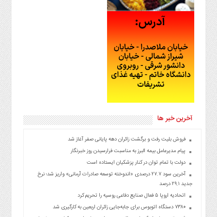
آخرین خبر ها
فروش بلیت رفت و برگشت زائران دهه پایانی صفر آغاز شد
پیام مدیرعامل بیمه البرز به مناسبت فرارسیدن روز خبرنگار
دولت با تمام توان در کنار پزشکیان ایستاده است
آخرین سود ۲۷.۷ درصدی «اندوخته توسعه صادرات آرمانی» واریز شد؛ نرخ
جدید ۲۹.۱ درصد
اتحادیه اروپا ۵ فعال صنایع دفاعی روسیه را تحریم کرد
۷۳۸۰ دستگاه اتوبوس برای جابه‌جایی زائران اربعین به‌ کارگیری شد