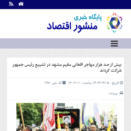
اطلاعات
تماس
تماس
با
ما
درباره
ما
سرویس
بیش از صد هزار مهاجر افغانی مقیم مشهد در تشییع رئیس جمهور
ها
خانه
شرکت کردند
بازار
تاریخ : ۱۴۰۳/۰۳/۰۵ ساعت : ۰۳:۰۲:۰۱
کد خبر 1970
سرمایه
و
پرینت
بورس
مسکن
و
شهری
نفت،