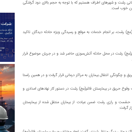
نی رشت و شهرهای اطراف هستیم که با توجه به حجم بالای دود گرفتگی
شان خوب است.
م(عج) رشت، بر انجام خدمات به موقع و رسیدگی ویژه حادثه دیدگان تاکید
در بیمارستان قائم(عج) رشت در محل حادثه آتش‌سوزی حاضر شد و در جریان موضوع قرار
و چگونگی انتقال بیماران به مراکز درمانی قرار گرفت و در همین راستا
 وقوع حریق در بیمارستان قائم(عج) رشت در دستور کار نهادهای امدادی و
ا، حشمت و رازی رشت ضمن عیادت از بیماران منتقل شده از بیمارستان
ار گرفت.
ه مراکز درمانی دیگر منتقل شدند، گفت: ابعاد مختلف حریق بیمارستان قائم(عج)