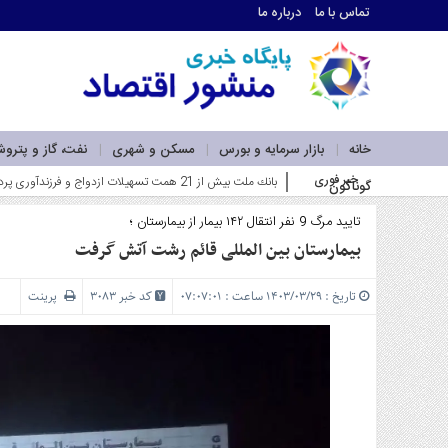
تماس با ما
درباره ما
اطلاعات
تماس
تماس
با
ما
خانه
بازار سرمایه و بورس
مسکن و شهری
نفت، گاز و پترو
درباره
خبر فوری
فاز اول نیروگاه خورشیدی بهبهان فولاد خوزستان در آستانه بهره‌
گوناگون
ما
سرویس
ها
تایید مرگ 9 نفر انتقال ۱۴۲ بیمار از بیمارستان ؛
خانه
بیمارستان بین المللی قائم رشت آتش گرفت
بازار
سرمایه
تاریخ : ۱۴۰۳/۰۳/۲۹ ساعت : ۰۷:۰۷:۰۱
کد خبر 3083
پرینت
و
بورس
مسکن
و
شهری
نفت،