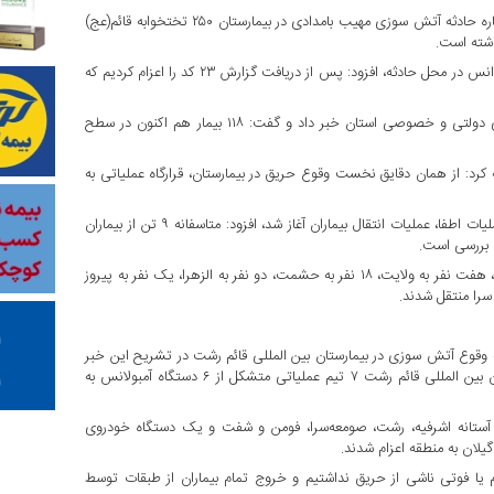
دکتر محمدتقی آشوبی امروز، ۲۹ خردادماه در گفت وگو با خبرنگاران، درباره حادثه آتش سوزی مهیب بامدادی در بیمارستان ۲۵۰ تختخوابه قائم(عج)
وی با اشاره به حضور به موقع همه نیروهای امدادی استان از جمله اورژانس در محل حادثه، افزود: پس از دریافت گزارش ۲۳ کد را اعزام کردیم که
رئیس دانشگاه علوم پزشکی گیلان از انتقال بیماران به بیمارستان های دولتی و خصوصی استان خبر داد و گفت: ۱۱۸ بیمار هم اکنون در سطح
فه کرد: از همان دقایق نخست وقوع حریق در بیمارستان، قرارگاه عملیاتی به
وی با بیان اینکه از زمان اطلاع به اورژانس تا صبح امروز همزمان با عملیات اطفا، عملیات انتقال بیماران آغاز شد، افزود: متاسفانه ۹ تن از بیماران
 بررسی است.
رئیس علوم پزشکی گیلان تاکید کرد: ۲۸ نفر به پورسینا، ۴۴ نفر به رازی، هفت نفر به ولایت، ۱۸ نفر به حشمت، دو نفر به الزهرا، یک نفر به پیروز
به وقوع آتش سوزی در بیمارستان بین المللی قائم رشت در تشریح این خبر
به خبرنگاران گفت: به محض اطلاع از وقوع آتش سوزی در بیمارستان بین المللی قائم رشت ۷ تیم عملیاتی متشکل از ۶ دستگاه آمبولانس به
 آستانه اشرفیه، رشت، صومعه‌سرا، فومن و شفت و یک دستگاه خودروی
ا فوتی ناشی از حریق نداشتیم و خروج تمام بیماران از طبقات توسط