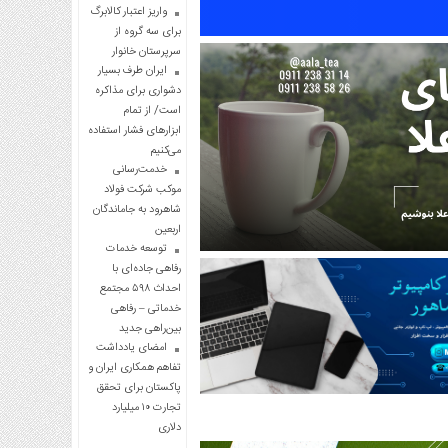
واریز اعتبار کالابرگ
برای سه گروه از
سرپرستان خانوار
ایران طرف بسیار
دشواری برای مذاکره
است/ از تمام
ابزارهای فشار استفاده
می‌کنیم
خدمت‌رسانی
موکب شرکت فولاد
شاهرود به جاماندگان
اربعین
توسعه خدمات
رفاهی جاده‌ای با
احداث ۵۹۸ مجتمع
خدماتی – رفاهی
بین‌راهی جدید
امضای یادداشت
تفاهم همکاری ایران و
پاکستان برای تحقق
تجارت ۱۰ میلیارد
دلاری