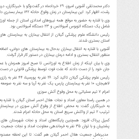
صنایع
غذایی
رشت، اظهار کرد: این بیمارستان در زمان وقوع حادثه ۱۴۲ بیمار بستری داشته است.
سیاسی
و
شامل یک دستگاه اتوبوس آمبولانس و ۲۳ دستگاه آمبولانس بود.
بین
الملل
استان بستری شدند.
نگاه
آشوبی با اشاره به انتقال بیماران بدحال به بیمارستان های دولتی، اضا
روز
منظور انتقال، بستری و ادامه درمان بیماران در دستور کار قرار گرفت.
گوناگون
جان خود را از دست دادند که علت فوت توسط پزشکی قانونی در دست
لاهیجان، ۱۰ نفر به بیمارستان پارس، یک نفر به آریا و سه نفر به صومعه سرا منتقل شدند.
اعزام ۷ تیم عملیاتی به محل وقوع آتش ‌سوزی
در همین راستا معاون امداد و نجات هلال احمر استان گیلان با اشاره 
ترتیب ۲ تیم از واکنش سریع استان به محل حادثه اعزام شدند.‌
کمیل پرناک افزود: همچنین پایگاه‌های امداد و نجات شهرستان های
پشتیبان و با توان ۳۵ نفر به فرماندهی معاونت امداد و نجات جمعیت گیلان به منطقه اعزام شدند.
‌ مدیرعامل جمعیت هلال احمر گیلان هم گفت: تا این لحظه مصدوم ی