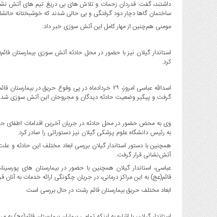
داشتند، گفت: قدردان زحمات و تلاش های بی دریغ تیم های آتش نشا
ساختمان گاها دچار دود گرفتگی و بی حالی شدند که خوشبختانه حال
مومنی هم‌چنین از مهار کامل این آتش سوزی خبر داد.
‌استاندار گیلان نیز با حضور در محل حادثه آتش سوزی بیمارستان قائ
کرد.
اسدالله عباسی امروز، ۲۹ خردادماه در پی وقوع حریق 
گرفت و پیگیر وضعیت حادثه دیدگان و مجروحان این آتش سوزی شد.
وی به محض حضور در محل حادثه در جریان آخرین اقدامات اطفای حریق 
به رئیس دانشگاه علوم پزشکی گیلان نیز دستوراتی را صادر کرد.
همچنین با دستور استاندار گیلان بررسی ابعاد مختلف این حادثه و علت
آتش‌نشانی قرار گرفت.
عباسی، استاندار گیلان همچنین با حضور در بیمارستان های پورسین
قائم(عج) به این مراکز درمانی، در جریان چگونگی ارائه خدمات به آنان قر
ابعاد مختلف حریق بیمارستان قائم رشت در حال بررسی است
‌استاندار گیلان، با اشاره به اینکه تمامی بیماران بیمارستان قائم(عج) ب