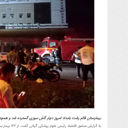
گاز
و
پتروشیمی
صنعت
و
خودرو
استارت
آپ
و
فن
آوری
بانک
،
بیمه
و
ارز
دیجیتال
کشاورزی
بیمارستان قائم رشت بامداد امروز دچار آتش سوزی گسترده شد و همچ
و
‌به گزارش منشور اقتصاد رئیس علوم پزشکی گیلان گفت: از ۱۴۲ بیمار بستری در بیمارستان آتش گرفته قائم رشت، ۹ فوتی داشتیم.