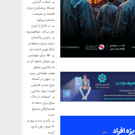
امشب گزارش
دوساله پزشکیان درباره
اقتصاد و معیشت
منتشر می‌شود
در دفاع از ایران
جان بر کف خواهیم بود
رایزنی پاکستان
درباره بحران منطقه و
تنگه هرمز ادامه دارد
طلا برای چهارمین
روز متوالی صعود کرد و
به بالاترین سطح
هفت هفته‌ای رسید
جهان در آستانه
موج جدید افزایش
قیمت مواد غذایی
استفاده از خاک
عراق برای حمله به
همسایگان ممنوع
است
رگبار و رعد و برق در
۱۲ استان طی ۵ روز
آینده