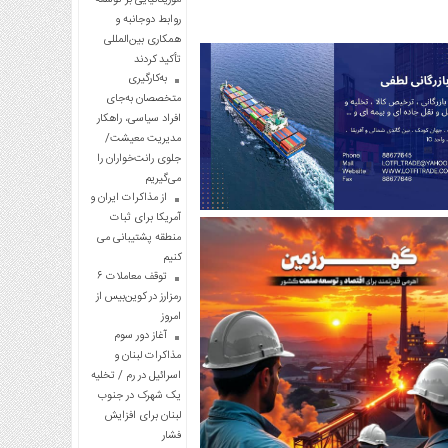
روابط دوجانبه و
همکاری بین‌المللی
تأکید کردند
به‌کارگیری
متخصصان به‌جای
افراد سیاسی، راهکار
مدیریت معیشت/
جلوی رانت‌خواران را
می‌گیریم
از مذاکرات ایران و
آمریکا برای ثبات
منطقه پشتیبانی می
کنیم
توقف معاملات ۶
رمزارز در کوین‌بیس از
امروز
آغاز دور سوم
مذاکرات لبنان و
اسرائیل در رم / تخلیه
یک شهرک در جنوب
لبنان برای افزایش
فشار