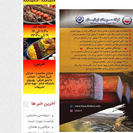
آخرین خبر ها
دیپلماسی نمایشی
شکست خورده است
عراقچی و همتای
موریتانیایی بر توسعه