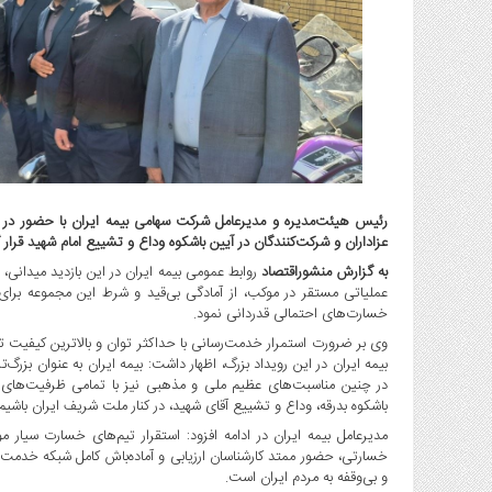
گاز
و
پتروشیمی
صنعت
و
خودرو
استارت
آپ
و
رئیس هیئت‌مدیره و مدیرعامل شرکت سهامی بیمه ایران با حضور در م
عزاداران و شرکت‌کنندگان در آیین باشکوه وداع و تشییع امام شهید قرار 
فن
آوری
به گزارش منشوراقتصاد
روابط عمومی بیمه ایران در این بازدید میدانی، 
عملیاتی مستقر در موکب، از آمادگی بی‌قید و شرط این مجموعه برای
بانک
خسارت‌های احتمالی قدردانی نمود.
،
وی بر ضرورت استمرار خدمت‌رسانی با حداکثر توان و بالاترین کیفیت ت
بیمه
بیمه ایران در این رویداد بزرگ، اظهار داشت: بیمه ایران به عنوان بزرگ
و
در چنین مناسبت‌های عظیم ملی و مذهبی نیز با تمامی ظرفیت‌های خ
ارز
باشکوه بدرقه، وداع و تشییع آقای شهید، در کنار ملت شریف ایران باشیم و
دیجیتال
مدیرعامل بیمه ایران در ادامه افزود: استقرار تیم‌های خسارت سیا
کشاورزی
خسارتی، حضور ممتد کارشناسان ارزیابی و آماده‌باش کامل شبکه خدمت
و
و بی‌وقفه به مردم ایران است.