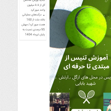
جدید بورس؛ شاخص
کل از ۵.۵ میلیون
واحد عبور کرد
درآمدهای عملیاتی
بانك ملت از 160
همت عبور كرد/ جهش
95 درصدی نسبت به
پایان تیرماه 1404