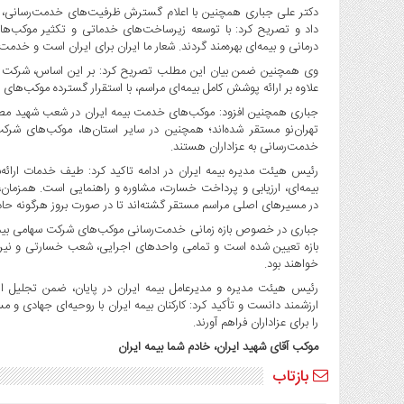
صنایع
دکتر علی جباری همچنین با اعلام گسترش ظرفیت‌های خدمت‌رسانی، از
غذایی
داد و تصریح کرد: با توسعه زیرساخت‌های خدماتی و تکثیر موکب‌ها،
درمانی و بیمه‌ای بهره‌مند گردند. شعار ما ایران برای ایران است و خدمت 
سیاسی
وی همچنین ضمن بیان این مطلب تصریح کرد: بر این اساس، شرکت سهام
و
علاوه بر ارائه پوشش کامل بیمه‌ای مراسم، با استقرار گسترده موکب‌های
بین
الملل
جباری همچنین افزود: موکب‌های خدمت بیمه ایران در شعب شهید مطهری،
تهران‌نو مستقر شده‌اند؛ همچنین در سایر استان‌ها، موکب‌های شرک
نگاه
خدمت‌رسانی به عزاداران هستند.
روز
رئیس هیئت مدیره بیمه ایران در ادامه تاکید کرد: طیف خدمات ارائه‌
گوناگون
بیمه‌ای، ارزیابی و پرداخت خسارت، مشاوره و راهنمایی است. همزما
در مسیرهای اصلی مراسم مستقر گشته‌اند تا در صورت بروز هرگونه حادثه،
بازه تعیین شده است و تمامی واحدهای اجرایی، شعب خسارتی و نیروه
خواهند بود.
رئیس هیئت مدیره و مدیرعامل بیمه ایران در پایان، ضمن تجلیل از ت
ارزشمند دانست و تأکید کرد: کارکنان بیمه ایران با روحیه‌ای جهادی و م
را برای عزاداران فراهم آورند.
موکب آقای شهید ایران، خادم شما بیمه ایران
بازتاب