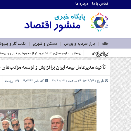
تماس با ما
درباره ما
اطلاعات
تماس
تماس
با
ما
خانه
بازار سرمایه و بورس
مسکن و شهری
نفت، گاز و پترو
درباره
خبر فوری
آخرین سود ۲۷.۷ درصدی «اندوخته ت_
گوناگون
ما
سرویس
ها
تأکید مدیرعامل بیمه ایران برافزایش و توسعه موکب‌های
خانه
بازار
تاریخ : ۱۴۰۵/۰۴/۱۴ ساعت : ۲۰:۴۲:۲۲
کد خبر 48343
پرینت
سرمایه
و
بورس
مسکن
و
شهری
نفت،