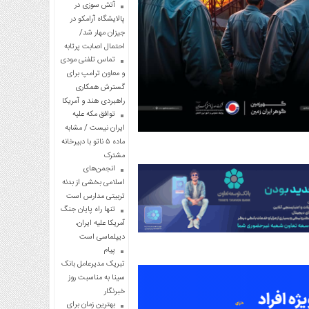
آتش سوزی در
پالایشگاه آرامکو در
جیزان مهار شد/
احتمال اصابت پرتابه
تماس تلفنی مودی
و معاون ترامپ برای
گسترش همکاری
راهبردی هند و آمریکا
توافق مکه علیه
ایران نیست / مشابه
ماده ۵ ناتو با دبیرخانه
مشترک
انجمن‌های
اسلامی بخشی از بدنه
تربیتی مدارس است
تنها راه پایان جنگ
آمریکا علیه ایران،
دیپلماسی است
پیام
تبریک مدیرعامل بانک
سینا به مناسبت روز
خبرنگار
بهترین زمان برای