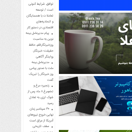
توافق، شرایط کنونی
است / توسعه
تعاملات با همسایگان
و اتحادیه‌های
اقتصادی در دستور کار
پیام مدیرعامل بیمه
نوین به مناسبت
روزخبرنگار:قلم، حافظ
حقیقت؛ خبرنگار،
روایتگر آگاهی
مدیرعامل بیمه
ملت با صدور پیامی
روز خبرنگار را تبریک
گفت
زنجیره مرغ و
تخم‌مرغ ۸ ماه پس از
شوک ارزی به تعادل
رسید
۳۰ سپتامبر زمان
نهایی خروج نیروهای
آمریکا از عراق است
سقف تاریخی