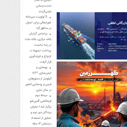
دیگری به مدار
خدمت‌رسانی
بازمی‌گردند
5 اولویت دبیرخانه
شورایعالی برای تحول
در مناطق آزاد
براساس گزارش
بانك مركزی؛ بانك ملت
در رتبه نخست
پرداخت تسهیلات
ازدواج و فرزندآوری
قرار گرفت
بهسازی و
ایمن‌سازی ۱۸۶۶
کیلومتر از محورهای
فرعی و روستایی کشور
در سال جاری
مرحله دوم
قرعه‌کشی آلتین‌شو
برگزار شد؛/ معرفی
برندگان دور دوم و
تجلیل از استعداد
درخشان ۱۳ ساله