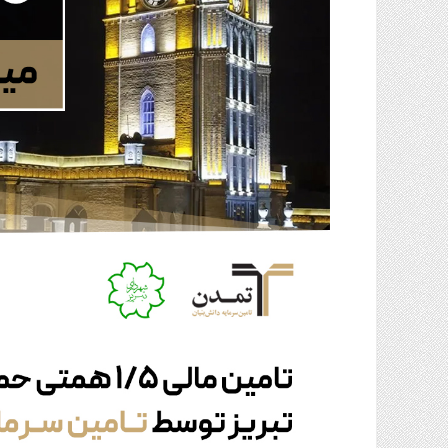
گاز
و
پتروشیمی
صنعت
و
خودرو
استارت
آپ
و
فن
آوری
بانک
،
بیمه
و
ارز
دیجیتال
کشاورزی
و