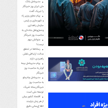
مدیرعامل بانک
ملی ایران روز خبرنگار
را تبریک گفت
پیام معاون وزیر راه
و شهرسازی و رئیس
سازمان راهداری
وحمل‌ونقل جاده‌ای به
مناسبت روز خبرنگار
عنوانش مهم
نیست!
رسانه‌ها در تحقق
عدالت ارتباطی نقش
راهبردی دارند
پیام مدیرعامل بیمه
کوثر به مناسبت روز
خبرنگار
مدیرعامل چادرملو
به مناسبت روز
خبرنگار:رسانه شریک
توسعه ملی است
اقتصاد کشور بیش
از هر زمان نیازمند
اطلاع‌رسانی دقیق