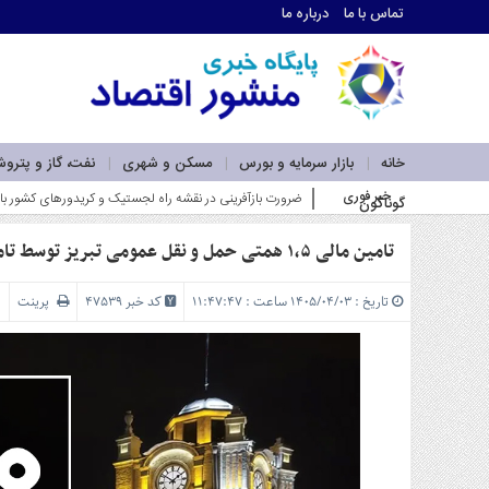
تماس با ما
درباره ما
اطلاعات
تماس
تماس
با
ما
خانه
بازار سرمایه و بورس
مسکن و شهری
نفت، گاز و پترو
درباره
خبر فوری
وزیر صم_
گوناگون
ما
سرویس
ها
تامین مالی ۱,۵ همتی حمل و نقل عمومی تبریز توسط تامین سرمایه تمدن
خانه
بازار
تاریخ : ۱۴۰۵/۰۴/۰۳ ساعت : ۱۱:۴۷:۴۷
کد خبر 47539
پرینت
سرمایه
و
بورس
مسکن
و
شهری
نفت،