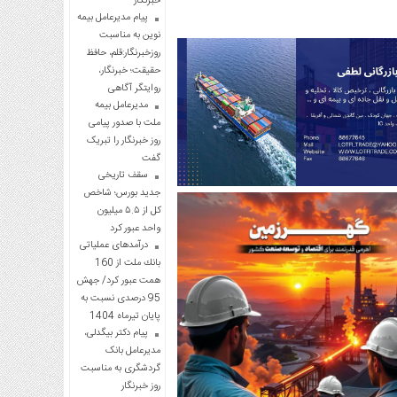
خبرنگار
پیام مدیرعامل بیمه
نوین به مناسبت
روزخبرنگار:قلم، حافظ
حقیقت؛ خبرنگار،
روایتگر آگاهی
مدیرعامل بیمه
ملت با صدور پیامی
روز خبرنگار را تبریک
گفت
سقف تاریخی
جدید بورس؛ شاخص
کل از ۵.۵ میلیون
واحد عبور کرد
درآمدهای عملیاتی
بانك ملت از 160
همت عبور كرد/ جهش
95 درصدی نسبت به
پایان تیرماه 1404
پیام دکتر بیگدلی،
مدیرعامل بانک
گردشگری به مناسبت
روز خبرنگار