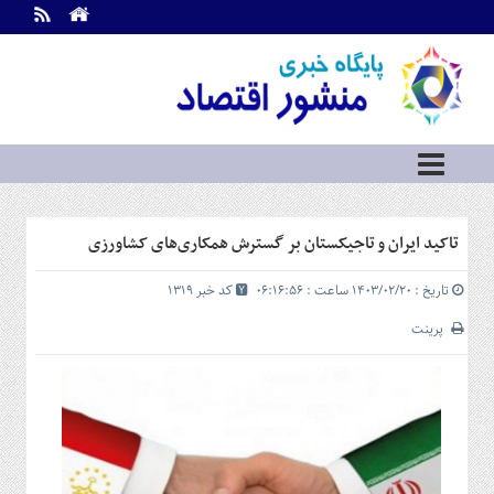
اطلاعات
تماس
تماس
با
ما
درباره
ما
سرویس
تاکید ایران و تاجیکستان بر گسترش همکاری‌های کشاورزی
ها
خانه
تاریخ : ۱۴۰۳/۰۲/۲۰ ساعت : ۰۶:۱۶:۵۶
کد خبر 1319
بازار
سرمایه
پرینت
و
بورس
مسکن
و
شهری
نفت،