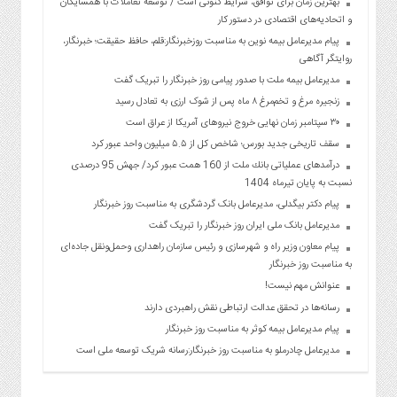
بهترین زمان برای توافق، شرایط کنونی است / توسعه تعاملات با همسایگان
و اتحادیه‌های اقتصادی در دستور کار
پیام مدیرعامل بیمه نوین به مناسبت روزخبرنگار:قلم، حافظ حقیقت؛ خبرنگار،
روایتگر آگاهی
مدیرعامل بیمه ملت با صدور پیامی روز خبرنگار را تبریک گفت
زنجیره مرغ و تخم‌مرغ ۸ ماه پس از شوک ارزی به تعادل رسید
۳۰ سپتامبر زمان نهایی خروج نیروهای آمریکا از عراق است
سقف تاریخی جدید بورس؛ شاخص کل از ۵.۵ میلیون واحد عبور کرد
درآمدهای عملیاتی بانك ملت از 160 همت عبور كرد/ جهش 95 درصدی
نسبت به پایان تیرماه 1404
پیام دکتر بیگدلی، مدیرعامل بانک گردشگری به مناسبت روز خبرنگار
مدیرعامل بانک ملی ایران روز خبرنگار را تبریک گفت
پیام معاون وزیر راه و شهرسازی و رئیس سازمان راهداری وحمل‌ونقل جاده‌ای
به مناسبت روز خبرنگار
عنوانش مهم نیست!
رسانه‌ها در تحقق عدالت ارتباطی نقش راهبردی دارند
پیام مدیرعامل بیمه کوثر به مناسبت روز خبرنگار
مدیرعامل چادرملو به مناسبت روز خبرنگار:رسانه شریک توسعه ملی است