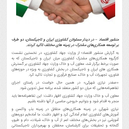
گاز
و
پتروشیمی
صنعت
و
خودرو
منشور اقتصاد – در دیدار مسئولان کشاورزی ایران و تاجیکستان، دو طرف
استارت
بر توسعه همکاری‌های مشترک در زمینه های مختلف تاکید کردند.
آپ
به گزارش منشور اقتصاد؛ از وزارت جهاد کشاورزی، در نخستین نشست
و
کارگروه همکاری‌های مشترک کشاورزی میان ایران و تاجیکستان که به
فن
صورت برخط برگزار شد، معاون آب و خاک وزارت جهاد کشاورزی بر گسترش
همکاری های ایران و تاجیکستان در بخش کشاورزی به ویژه در حوزه‌های
آوری
فناوری، تجهیزات آب و خاک، صنایع فرآوری و تجارت تاکید کرد.
بانک
«صفدر نیازی شهرکی» در همین حال خواست در راستای اجرای
،
تفاهم‌نامه‌هایی که میان دو کشور منعقد شده، برنامه‌ عمل تدوین شود.
بیمه
معاون آب و خاک وزارت جهاد کشاورزی اظهار داشت: این تفاهم‌نامه‌ها باید
و
منجر به اقدام شود و بتوانیم خروجی مناسبی از آنها داشته باشیم.
ارز
نیازی شهرکی در زمینه همکاری‌های متقابل در زمینه بذر، واکسن و
دیجیتال
آموزش‌های کشاورزی اعلام آمادگی کرد و اظهار داشت: ما آماده‌ایم دوره‌های
کشاورزی
آموزشی نیز در بخش‌های مختلف اعم از آب و خاک، شیلات، دام و طیور،
و
گلخانه و تحقیقات برای کارشناسان، محققان و بهره‌برداران تاجیکستانی