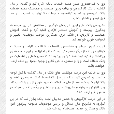
صنایع
وی به غیرحضوری شدن عمده خدمات بانک اشاره کرد و گفت: از سال
غذایی
گذشته با یک کار گروهی و برنامه ریزی منسجم و هماهنگ عمده خدمات
بانک غیرحضوری شد و توانستیم مراجعات مشتریان به شعب را در حد
سیاسی
قابل توجهی کاهش دهیم.
و
مدیرعامل بانک ملی ایران در بخش دیگری از سخنانش در این مراسم به
بین
یادگیری پیوسته و آموزش مستمر کارکنان اشاره کرد و گفت: آموزش
الملل
هدفمند و کاربردی در بانک، برای همکاران موجب موفقیت، تغییر و
نگاه
تحولات خوبی خواهد شد.
روز
تربیت نیروی جوان و متخصص، انتصابات شفاف و کارآمد و معیشت
کارکنان در بانک از دیگر موضوعاتی بود که دکتر نجارزاده در این مراسم به آن
گوناگون
پرداخت و تاکید کرد: همه کارکنان باید بدانند که مسیر شغلی و انتصابات در
بانک شفاف است و با توانمندی، دانش کافی و وجود تجربه بی شک ارتقاء
خواهند یافت.
وی در خاتمه این مراسم موفقیت های بانک در سال گذشته را قابل توجه
دانست و تصریح کرد: بانک در سال گذشته با کمک نیروهای نخبه و
بانکداران خبره خود بعد از سال ها توانست سهم خوبی از بازار را کسب کند
و با افزایش سرمایه و مدیریت دارایی و بدهی جایگاه بانک را مجدد در
نظام بانکی ارتقاء دهد.
در این مراسم کارگروهی با حضور مدیران ارشد بانک برگزار شد که در این
کارگروه به تشریح، بیان مسائل و بررسی موضوعات مربوطه پیرامون امور
بانک و همکاران جدید الاستخدام پرداخته شد .