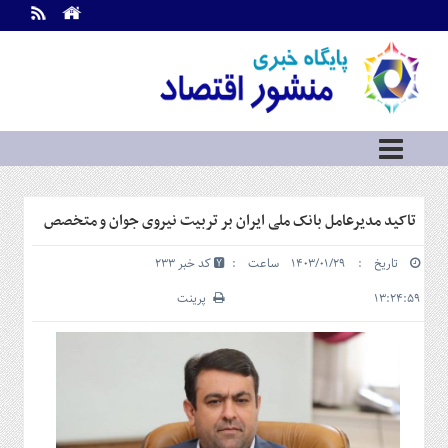
اطلاعات
تماس
تماس
با
ما
درباره
ما
سرویس
تاکید مدیرعامل بانک ملی ایران بر تربیت نیروی جوان و متخصص
ها
خانه
تاریخ : ۱۴۰۳/۰۱/۲۹ ساعت :
کد خبر 233
بازار
سرمایه
۱۳:۲۴:۵۹
پرینت
و
بورس
مسکن
و
شهری
نفت،