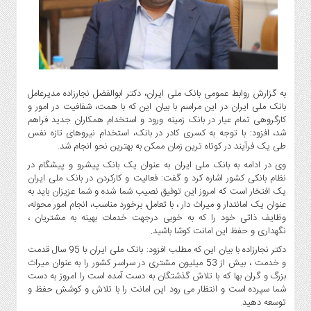
گاز
و
پتروشیمی
صنعت
و
خودرو
به گزارش روابط عمومی بانک ملی ایران، دکتر ابوالفضل نجارزاده مدیرعامل
بانک ملی ایران در این مراسم با بیان این که با همت، شفافیت در امور و
استارت
کارگروهی تمام عیار در بانک زمینه ورود و استخدام همکاران جدید فراهم
آپ
شد، افزود: با توجه به کسری کادر در بانک، استخدام نیروهای تازه نفس
و
طی یک فرآیند در کوتاه ترین زمان ممکن به بهترین نحو انجام شد.
فن
وی در ادامه به بانک ملی ایران به عنوان یک بانک پیشرو و پیشگام در
آوری
نظام بانکی کشور اشاره کرد و گفت: فعالیت و کارکردن در بانک ملی ایران
بانک
یک افتخار است که امروز این توفیق نصیب شما شده و شما عزیزان باید به
،
عنوان یک امانتدار و میراث دار ، با تعامل، برخورد مناسب، انجام امور محوله،
وظایف ذاتی خود را که به خوبی درجهت خدمات بهینه به مشتریان ،
بیمه
نگهداری و حفظ این امانت کوشا باشید.
و
دکتر نجارزاده با بیان این که مطلب افزود: بانک ملی ایران با 95 سال قدمت
ارز
و خدمت ، بیش از 53 میلیون مشتری در سراسر کشور را به عنوان میراث
دیجیتال
بزرگ و گران بها که با تلاش گذشتگان به دست آمده است را امروز به دست
کشاورزی
شما سپرده است و انتظار می رود این امانت را با تلاش و کوشش حفظ و
و
توسعه دهید.