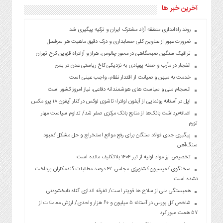
آخرین خبر ها
روند راه‌اندازی منطقه آزاد مشترک ایران و ترکیه پیگیری شد
ضرورت عبور از عناوین کلی حسابداری و درک دقیق ماهیت هر سرفصل
ترافیک سنگین صبحگاهی در محور چالوس، هراز و آزادراه قزوین-کرج-تهران
انفجار در مأرب و حمله پهپادی به نزدیکی کاخ ریاستی عدن در یمن
خدمت به میهن و صیانت از اقتدار نظام، واجب عینی است
انسجام ملی و سیاست های هوشمندانه دفاعی، نیاز امروز کشور است
اپل در آستانه رونمایی از آیفون اولترا؛ تاشوی لوکس در کنار آیفون ۱۸ پرو مکس
اضافه‌برداشت بانک‌ها از منابع بانک مرکزی صفر شد/ تداوم سیاست مهار
تورم
پیگیری جدی فولاد سنگان برای رفع موانع استخراج و حل مشکل کمبود
سنگ‌آهن
تخصیص ارز مواد اولیه از تیر ۱۴۰۴ بلاتکلیف مانده است
سخنگوی کمیسیون کشاورزی مجلس: ۴۲ درصد مطالبات گندمکاران پرداخت
نشده است
همبستگی ملی از سلاح ها قویتر است/ تفرقه اندازی گناه نابخشودنی
شاخص کل بورس در آستانه ۵ میلیون و ۶۰ هزار واحدی/ ارزش معاملات از
۵۷ همت عبور کرد