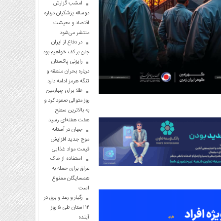
امشب گزارش
دوساله پزشکیان درباره
اقتصاد و معیشت
منتشر می‌شود
در دفاع از ایران
جان بر کف خواهیم بود
رایزنی پاکستان
درباره بحران منطقه و
تنگه هرمز ادامه دارد
طلا برای چهارمین
روز متوالی صعود کرد و
به بالاترین سطح
هفت هفته‌ای رسید
جهان در آستانه
موج جدید افزایش
قیمت مواد غذایی
استفاده از خاک
عراق برای حمله به
همسایگان ممنوع
است
رگبار و رعد و برق در
۱۲ استان طی ۵ روز
آینده