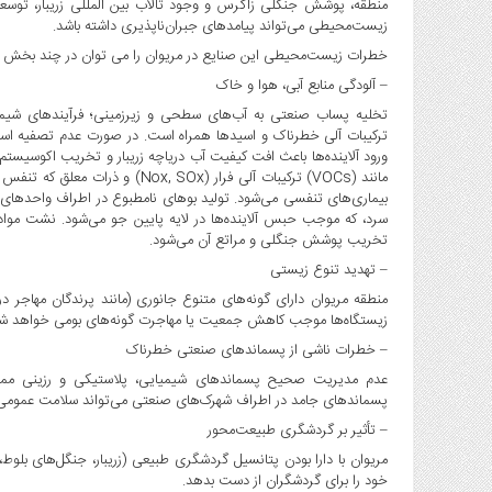
منطقه، پوشش جنگلی زاگرس و وجود تالاب بین المللی زریبار، توسع
زیست‌محیطی می‌تواند پیامدهای جبران‌ناپذیری داشته باشد.
خطرات زیست‌محیطی این صنایع در مریوان را می توان در چند بخش بی
– آلودگی منابع آبی، هوا و خاک
تخلیه پساب صنعتی به آب‌های سطحی و زیرزمینی؛ فرآیندهای شیمیای
ترکیبات آلی خطرناک و اسیدها همراه است. در صورت عدم تصفیه استاند
ورود آلاینده‌ها باعث افت کیفیت آب دریاچه زریبار و تخریب اکوسیس
مانند (VOCs) ترکیبات آلی فرار (Ox
سرد، که موجب حبس آلاینده‌ها در لایه پایین جو می‌شود. نشت مو
تخریب پوشش جنگلی و مراتع آن می‌شود.
– تهدید تنوع زیستی
منطقه مریوان دارای گونه‌های متنوع جانوری (مانند پرندگان مهاجر 
زیستگاه‌ها موجب کاهش جمعیت یا مهاجرت گونه‌های بومی خواهد شد
– خطرات ناشی از پسماندهای صنعتی خطرناک
عدم مدیریت صحیح پسماندهای شیمیایی، پلاستیکی و رزینی م
پسماندهای جامد در اطراف شهرک‌های صنعتی می‌تواند سلامت عمومی ر
– تأثیر بر گردشگری طبیعت‌محور
مریوان با دارا بودن پتانسیل گردشگری طبیعی (زریبار، جنگل‌های 
خود را برای گردشگران از دست بدهد.