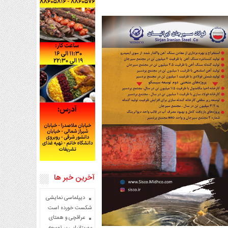
آخرین خبر ها
دیپلماسی نمایشی
شکست خورده است
عراقچی و همتای
موریتانیایی بر توسعه