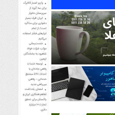
واریز اعتبار کالابرگ
برای سه گروه از
سرپرستان خانوار
ایران طرف بسیار
دشواری برای مذاکره
است/ از تمام
ابزارهای فشار استفاده
می‌کنیم
خدمت‌رسانی
موکب شرکت فولاد
شاهرود به جاماندگان
اربعین
توسعه خدمات
رفاهی جاده‌ای با
احداث ۵۹۸ مجتمع
خدماتی – رفاهی
بین‌راهی جدید
امضای یادداشت
تفاهم همکاری ایران و
پاکستان برای تحقق
تجارت ۱۰ میلیارد
دلاری