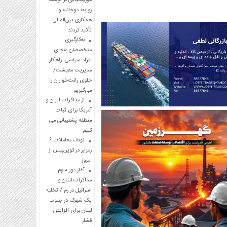
روابط دوجانبه و
همکاری بین‌المللی
تأکید کردند
به‌کارگیری
متخصصان به‌جای
افراد سیاسی، راهکار
مدیریت معیشت/
جلوی رانت‌خواران را
می‌گیریم
از مذاکرات ایران و
آمریکا برای ثبات
منطقه پشتیبانی می
کنیم
توقف معاملات ۶
رمزارز در کوین‌بیس از
امروز
آغاز دور سوم
مذاکرات لبنان و
اسرائیل در رم / تخلیه
یک شهرک در جنوب
لبنان برای افزایش
فشار