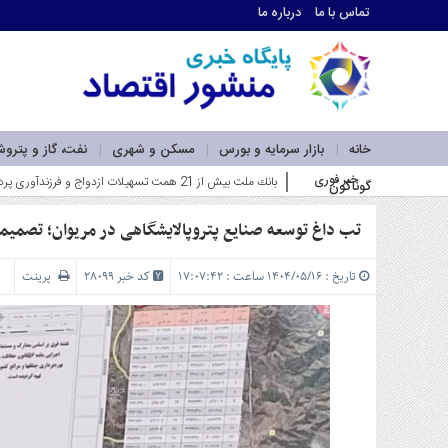
تماس با ما
درباره ما
اطلاعات
تماس
تماس
با
ما
خانه
بازار سرمایه و بورس
مسکن و شهری
نفت، گاز و پترو
درباره
خبر فوری
ف_
گوناگون
ما
سرویس
ها
تب داغ توسعه صنایع پتروپالایشگاهی در مریوان؛ تصمیمات
خانه
بازار
تاریخ : ۱۴۰۴/۰۵/۱۶ ساعت : ۱۷:۰۷:۴۲
کد خبر 28099
پرینت
سرمایه
و
بورس
مسکن
و
شهری
نفت،