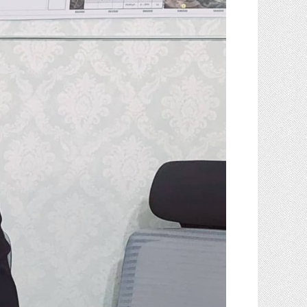
گاز
و
پتروشیمی
صنعت
و
خودرو
استارت
آپ
و
فن
آوری
بانک
،
بیمه
و
ارز
دیجیتال
کشاورزی
و