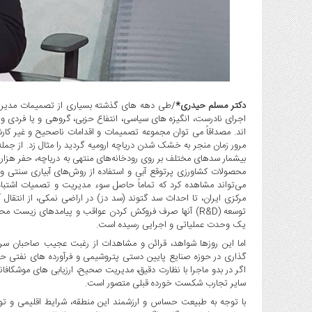
صنایع
غذایی
سیاسی
و
بین
الملل
دکتر مسلم حیدری*
/طی دهه های گذشته بسیاری از تصمیمات مدیریتی
نگاه
اجرای نادرست، انگیزه های سیاسی، انتفاع حزبی، گروهی و یا فردی 
روز
اند. مصداقاً می توان مجموعه تصمیمات و اقدامات ناصحیح و غیر کارشنا
گوناگون
مرور زمان منجر به خشک شدن دریاچه ارومیه گردید را مثال زد. از جمله 
بیشمار سدهای مختلف بر روی رودخانه‌های منتهی به دریاچه، حفر هزار
محصولات کشاورزی پرتوقع آبی و استفاده از روش‌های آبیاری سنتی و
می‌تواند مشاهده کرد که تماماً حاصل سوء مدیریت و تصمیات اشتباه
مرکزی ایران، تا احداث سد گتوند (سد دز) در اراضی نمکی، از انتقال
توسعه (R&D) آنها صرف فروکش کردن عواقب و پیامدهای زیست
یک وحدت عملیاتی و اجرایی رسیده است.
اما این روزها شواهد، قرائن و مشاهدات از رغبت عجیب صاحبان سر
گذاری در حوزه صنایع پایین دستی پتروشیمی و فرآورده های نفتی حکای
اگر در بدو ماجرا با نظارت دقیق، مدیریت صحیح، ارزیابی های موشکاف
سایر تجارب شکست خورده قبلی متصور است.
با توجه به طبیعت حساس و ارزشمند این منطقه، شرایط اقلیمی و تو