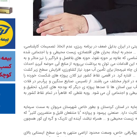
 در ایران بدلیل ضعف در برنامه ریزی، عدم اتخاذ تصمیمات کارشناسی،
و … منجر به ایجاد بحران های اقتصادی، زیست محیطی و یا اجتماعی شده
سی که علاوه بر حوزه نفوذ، حوزه های بلافصل و فراگیر را نیز متاثر و به
این اقدامات می توان به برداشت بی‌رویه از منابع آبی حوضه آبریز، احداث
ان چاه غیرمجاز برای تأمین آب مورد نیاز کشاورزی، افزایش سطح زیر کشت
 … اشاره کرد. در اقصی نقاط کشور نیز کلان پروژه های شکست خورده را
 در ادوار مختلف می باشند. از تاسیس صنایع سنگین و پرآب‌بر در فلات
 آب بین استان ها تا صدها پروژه ی دیگر که بودجه های کنترل، تحقیق و
 محیطی و اجتماعی آن می شود. رویه غلطی که ظاهراً در تمام نقاط کشور به
مایه در استان کردستان و بطور خاص شهرستان مریوان به سمت سرمایه
ت دارد. صنعتی پرسود و پربازده “با منتفعان قلیل و متضررین کثیر” که
انه زیست محیطی و … همراه نباشد، آینده ای تاریک و گره ای کور همچون
پوگرافی خاص، وسعت محدود اراضی منتهی به مرز، سطح ایستابی بالای