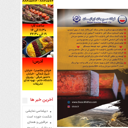
آخرین خبر ها
دیپلماسی نمایشی
شکست خورده است
عراقچی و همتای
موریتانیایی بر توسعه