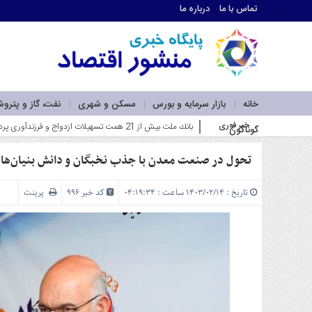
تماس با ما
درباره ما
اطلاعات
تماس
تماس
با
ما
خانه
بازار سرمایه و بورس
مسکن و شهری
نفت، گاز و پترو
درباره
خبر فوری
فاز اول _
گوناگون
ما
سرویس
ها
تحول در صنعت معدن با جذب نخبگان و دانش بنیان‌ها
خانه
بازار
تاریخ : ۱۴۰۳/۰۲/۱۴ ساعت : ۰۴:۱۹:۳۴
کد خبر 996
پرینت
سرمایه
و
بورس
مسکن
و
شهری
نفت،