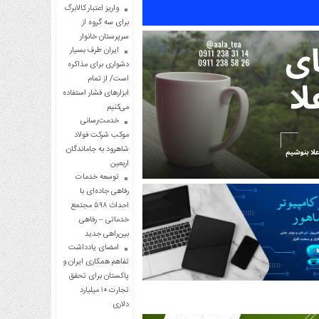
واریز اعتبار کالابرگ
برای سه گروه از
سرپرستان خانوار
ایران طرف بسیار
دشواری برای مذاکره
است/ از تمام
ابزارهای فشار استفاده
می‌کنیم
خدمت‌رسانی
موکب شرکت فولاد
شاهرود به جاماندگان
اربعین
توسعه خدمات
رفاهی جاده‌ای با
احداث ۵۹۸ مجتمع
خدماتی – رفاهی
بین‌راهی جدید
امضای یادداشت
تفاهم همکاری ایران و
پاکستان برای تحقق
تجارت ۱۰ میلیارد
دلاری