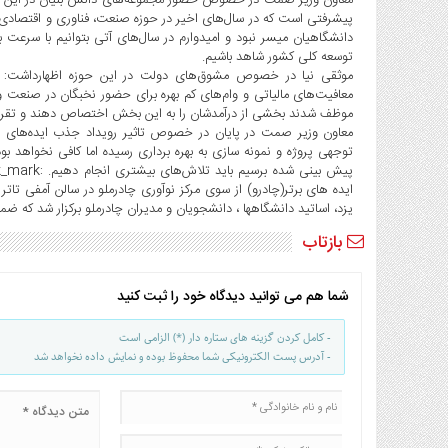
معاون وزیر صمت در خصوص حضور مجموعه‌های دانش بنیان در این رویداد
صنایع
پیشرفتی است که در سال‌های اخیر در حوزه صنعت، فناوری و اقتصادی 
غذایی
دانشگاهیان میسر نبود و امیدوارم در سال‌های آتی بتوانیم با سرعت ب
توسعه کلی کشور شاهد باشیم.
سیاسی
موثقی نیا در خصوص مشوق‌های دولت در این حوزه اظهارداشت: د
و
معافیت‌های مالیاتی و وام‌های کم بهره برای حضور نخبگان در صنعت 
بین
موظف شدند بخشی از درآمدشان را به این بخش اختصاص دهند و تقریبا
الملل
معاون وزیر صمت در پایان در خصوص تاثیر رویداد جذب ایده‌های فنا
نگاه
روز
ایده های برتر(چادرو) از سوی مرکز نوآوری چادرملو در سالن آمفی تا
گوناگون
یزد، اساتید دانشگاهها ، دانشجویان و مدیران چادرملو برکزار شد که ضمن معرفی ۱۰ طرح برتر،۳ تیم اول تا سوم این رویداد 
بازتاب
شما هم می توانید دیدگاه خود را ثبت کنید
- کامل کردن گزینه های ستاره دار (*) الزامی است
- آدرس پست الکترونیکی شما محفوظ بوده و نمایش داده نخواهد شد