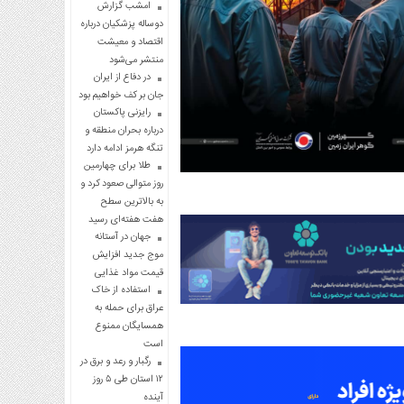
امشب گزارش
دوساله پزشکیان درباره
اقتصاد و معیشت
منتشر می‌شود
در دفاع از ایران
جان بر کف خواهیم بود
رایزنی پاکستان
درباره بحران منطقه و
تنگه هرمز ادامه دارد
طلا برای چهارمین
روز متوالی صعود کرد و
به بالاترین سطح
هفت هفته‌ای رسید
جهان در آستانه
موج جدید افزایش
قیمت مواد غذایی
استفاده از خاک
عراق برای حمله به
همسایگان ممنوع
است
رگبار و رعد و برق در
۱۲ استان طی ۵ روز
آینده