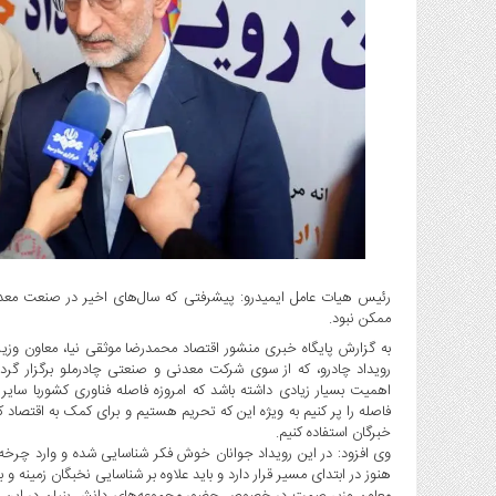
گاز
و
پتروشیمی
صنعت
و
خودرو
استارت
آپ
و
فن
آوری
رئیس هیات عامل ایمیدرو: پیشرفتی که سال‌های اخیر در صنعت معد
بانک
ممکن نبود.
،
به گزارش پایگاه خبری منشور اقتصاد محمدرضا موثقی نیا، معاون وز
بیمه
رویداد چادرو، که از سوی شرکت معدنی و صنعتی چادرملو برگزار گردید
و
اهمیت بسیار زیادی داشته باشد که امروزه فاصله‌ فناوری کشوربا سای
ارز
فاصله را پر کنیم به ویژه این که تحریم هستیم و برای کمک به اقتصاد 
دیجیتال
خبرگان استفاده کنیم.
وی افزود: در این رویداد جوانان خوش فکر شناسایی شده و وارد چرخ
کشاورزی
هنوز در ابتدای مسیر قرار دارد و باید علاوه بر شناسایی نخبگان زمینه و 
و