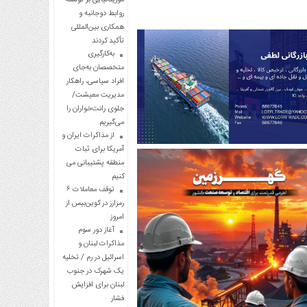
روابط دوجانبه و
همکاری بین‌المللی
تأکید کردند
به‌کارگیری
متخصصان به‌جای
افراد سیاسی، راهکار
مدیریت معیشت/
جلوی رانت‌خواران را
می‌گیریم
از مذاکرات ایران و
آمریکا برای ثبات
منطقه پشتیبانی می
کنیم
توقف معاملات ۶
رمزارز در کوین‌بیس از
امروز
آغاز دور سوم
مذاکرات لبنان و
اسرائیل در رم / تخلیه
یک شهرک در جنوب
لبنان برای افزایش
فشار