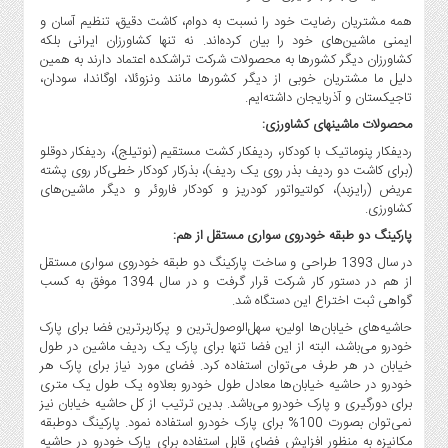
همه مشتریان رضایت خود را نسبت به دوام، کاشت دقیق، تنظیم آسان و
ایمنی ماشین‌های خود را بیان کرده‌اند. نه تنها کشاورزان ایرانی بلکه
کشاورزان دیگر کشورها به محصولات شرکت تراشکده اعتماد دارند به همین
دلیل ما مشتریان خوبی از دیگر کشورها مانند ونزوئلا، اوگاندا، سودان،
تاجیکستان و آذربایجان داشته‌ایم.
محصولات ماشینهای کشاورزی:
ردیفکار پنوماتیک با کودکار، ردیفکار کشت مستقیم (نوتیلج)، ردیفکار دوقلو
(برای کاشت دو ردیف بذر روی یک ردیف)، بذرکار کودکار خطی‌کار روی پشته
عریض (رایزبد)، کولتیواتور کودریز و کودکار فاروئر و دیگر ماشین‌های
کشاورزی.
پارکینگ دو طبقه خودروی سواری مستقل از هم:
در سال 1393 طراحی و ساخت پارکینگ دو طبقه خودروی سواری مستقل
از هم در دستور کار شرکت قرار گرفت و در سال 1394 موفق به کسب
گواهی ثبت اختراع این دستگاه شد.
حاشیه‌های خیابان‌ها اولین، سهل‌الوصول‌ترین و پرکاربرترین فضا برای پارک
خودرو می‌باشد، البته از این فضا تنها برای پارک یک ردیف ماشین در طول
خیابان در هر طرف می‌توان استفاده کرد. فضای مورد نیاز برای پارک هر
خودرو در حاشیه خیابان‌ها معادل طول خودرو بعلاوه یک طول یک متری
برای دورگیری و پارک خودرو می‌باشد. بدین ترتیب از کل حاشیه خیابان نیز
نمی‌توان بصورت 100% برای پارک خودرو استفاده نمود. پارکینگ دوطبقه
مکانیزه به منظور افزایش فضای قابل استفاده برای پارک خودرو در حاشیه