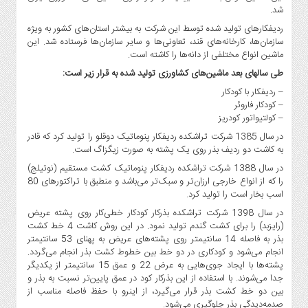
صنایع
شد.
غذایی
ردیفکارهای تولید شده توسط این شرکت به بیشتر استان‌های کشور به ویژه
سیاسی
سازمان‌ها، کارخانه‌های قند، تعاونی‌ها و سایر سازمان‌ها فرستاده شد. این
و
ماشین انواع مختلفی از دانه‌ها را کاشته است.
بین
طی سالهای بعد ماشین‌های کشاورزی تولید شده به قرار زیر است:
الملل
– ردیفکار با کودکار
نگاه
– کودکار فاروئر
– کولتیواتور کودریز
روز
در سال 1385 شرکت تراشکده رديفکار پنوماتيک دوقلو را تولید کرد که قادر
گوناگون
به کاشت دو ردیف بذر روی یک پشته به صورت زیگزاگ است.
در سال 1388 شرکت تراشکده رديفکار پنوماتيک کشت مستقيم (نوتيلج)
را که از انواع خارجی ارزان‌تر و سبک‌تر می‌باشد و منطبق با تراکتورهای 80
اسب بخار است را تولید کرد.
در سال 1398 شرکت تراشکده بذرکار کودکار خطی‌کار روی پشته عریض
(رایزبد) را برای کشت گندم تولید نمود. در این روش کاشت 4 خط کشت
بذر به فاصله 14 سانتیمتر روی پشته‌های عریض به پهنای 53 سانتیمتر
انجام می‌شود و کودکاری در دو خط بین خطوط کشت بذر انجام می‌گردد.
پشته‌ها با ایجاد جوی‌هایی به عرض 22 و عمق 15 سانتیمتر از یکدیگر
جدا می‌شوند. با استفاده از این بذرکار کود در عمق پایین‌تر نسبت به بذر و
بین دو خط کشت بذر قرار می‌گیرد، از اینرو با حفظ فاصله مناسب از
صدمه‌دیدگی بذر جلوگیری می‌شود.