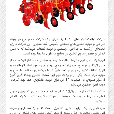
گاز
و
پتروشیمی
صنعت
و
خودرو
شرکت تراشکده در سال 1363 به عنوان يک شرکت خصوصي در زمينه
استارت
طراحي و توليد ماشين‌هاي صنعتي تأسيس شد. مدیران این شرکت دارای
آپ
تجربه‌ای ارزشمند در طراحی، مهندسی و تولید قطعات می‌باشند که به دلیل
و
تلاش و حضور مداوم ایشان در صنایع در طول سال‌ها بوده است.
فن
اين شرکت طي اين سال‌ها انواع ماشين‌هاي صنعتي مورد نياز کارخانجات از
آوری
قبيل انواع پرس‌هاي هيدروليک، پانچ، پرس آجر نسوز تمام اتوماتیک و
بانک
انواع نقاله(غلتکی، زنجیری و تسمه‌‌ای) در ظرفیت‌‌های مختلف طراحي و
،
توليد کرده است. یکی از تولیدات مهم این شرکت ماشین ریخته گری گریز
از مرکز عمودی به ظرفیت 10 تن برای تولید غلتکهای خط نورد کارخانه
بیمه
ذوب آهن اصفهان می باشد.
و
ارز
شرکت تراشکده از سال 1376 اقدام به توليد ماشين‌هاي کشاورزي نمود.
تمام مراحل طراحی، ساخت قطعات و مونتاژ ماشین‌ها توسط شرکت انجام
دیجیتال
می‌شود.
کشاورزی
ردیفکار پنوماتیک اولین ماشین کشاورزی است که تولید شد. اولین نمونه
و
این ماشین موفق به اخذ تاییدیه از مرکز آزمون ماشین‌های کشاورزی ایران