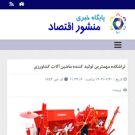
اطلاعات
تماس
تماس
با
ما
درباره
ما
سرویس
تراشکده مهمترین تولید کننده ماشین آلات کشاورزی
ها
خانه
تاریخ : ۱۴۰۳/۰۲/۳۰ ساعت : ۱۱:۳۹:۱۶
کد خبر 1754
بازار
سرمایه
پرینت
و
بورس
مسکن
و
شهری
نفت،