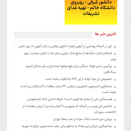
آخرین خبر ها
اپل در آستانه رونمایی از آیفون اولترا؛ تاشوی لوکس در کنار آیفون ۱۸ پرو مکس
اضافه‌برداشت بانک‌ها از منابع بانک مرکزی صفر شد/ تداوم سیاست مهار
تورم
پیگیری جدی فولاد سنگان برای رفع موانع استخراج و حل مشکل کمبود
سنگ‌آهن
تخصیص ارز مواد اولیه از تیر ۱۴۰۴ بلاتکلیف مانده است
سخنگوی کمیسیون کشاورزی مجلس: ۴۲ درصد مطالبات گندمکاران پرداخت
نشده است
همبستگی ملی از سلاح ها قویتر است/ تفرقه اندازی گناه نابخشودنی
شاخص کل بورس در آستانه ۵ میلیون و ۶۰ هزار واحدی/ ارزش معاملات از
۵۷ همت عبور کرد
برپایی میز خدمت بانک سینا در نماز جمعه تهران
میانجیگری بارزانی بین بغداد و دمشق برای سفر نخست‌وزیر عراق به سوریه