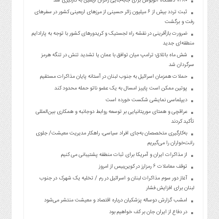
۷۳۸۰ دستگاه اتوبوس برای جابه‌جایی زائران اربعین به‌ کارگیری شد
ثبت تردد بیش از ۶ میلیون زائر حسینی از مرزهای اربعینی کشور در سفرهای
رفت و برگشت
ضرورت بازآفرینی در نقشه راه لجستیک و کریدورهای کشور با توجه به پارادایم
منطقه‌ای جدید
شش ماه باتلاق؛ ترامپ میان توافق با عمان یا تشدید تنش در تنگه هرمز
سرگردان شد
حملات همزمان اسرائیل به جنوب لبنان در آستانه پایان مذاکرات مستقیم
پوتین ممکن است پاییز امسال به یک عضو ناتو حمله محدود کند
دیپلماسی نمایشی شکست خورده است
عراقچی و همتای موریتانیایی بر توسعه روابط دوجانبه و همکاری بین‌المللی
تأکید کردند
به‌کارگیری متخصصان به‌جای افراد سیاسی، راهکار مدیریت معیشت/ جلوی
رانت‌خواران را می‌گیریم
از مذاکرات ایران و آمریکا برای ثبات منطقه پشتیبانی می کنیم
توقف معاملات ۶ رمزارز در کوین‌بیس از امروز
آغاز دور سوم مذاکرات لبنان و اسرائیل در رم / تخلیه یک شهرک در جنوب
لبنان برای افزایش فشار
امشب گزارش دوساله پزشکیان درباره اقتصاد و معیشت منتشر می‌شود
در دفاع از ایران جان بر کف خواهیم بود