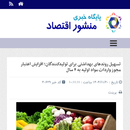
اطلاعات
تماس
تماس
با
ما
درباره
ما
سرویس
تسهیل روندهای بهداشتی برای تولیدکنندگان؛ افزایش اعتبار
ها
خانه
مجوز واردات مواد اولیه به ۴ سال
بازار
تاریخ : ۱۴۰۴/۱۱/۲۰ ساعت : ۱۰:۱۱:۱۱
کد خبر 40629
سرمایه
و
پرینت
بورس
مسکن
و
شهری
نفت،