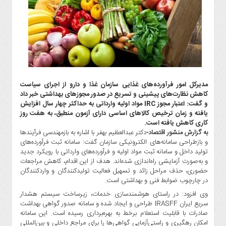
گاز
و
پتروشیمی
صنعت
و
خودرو
استارت
مدیرکل امور فرآورده‌های غذایی سازمان غذا و دارو از اجرای سیاست
آپ
کاهش نظارت‌های پیشینی و تسریع در صدور مجوزهای بهداشتی خبر داد
و
و گفت: اعتبار مجوز IRC مواد اولیه وارداتی به حداکثر چهار سال افزایش
فن
یافته و زمان ترخیص کالاهای اساسی دارای آزمون منطبق، به هفت روز
آوری
کاری کاهش یافته است.
به گزارش منشور اقتصاد-
دکتر عبدالعظیم بهفر با اشاره به بازمهندسی فرآیندها
بانک
و بازطراحی سامانه‌های الکترونیکی سازمان گفت: سامانه ثبت فرآورده‌های
،
تولید داخل و سامانه ثبت مواد اولیه و فرآورده‌های وارداتی با رویکرد جدید
بیمه
و به‌صورت آزمایشی راه‌اندازی شده‌اند. هدف از این اقدام، کاهش مراجعات
و
حضوری، حذف مراحل زائد و تسهیل فعالیت تولیدکنندگان و واردکنندگان
در چارچوب ضوابط فنی و بهداشتی است.
ارز
دیجیتال
وی افزود: در راستای هوشمندسازی خدمات، زیرساخت سیستم هشدار
سریع ایران IRASFF طراحی و ایجاد شده و سامانه صدور گواهی بهداشت
کشاورزی
صادرات با قابلیت استعلام برخط به بهره‌برداری رسیده است. این سامانه
و
امکان رهگیری و راستی‌آزمایی گواهی‌ها را برای مراجع داخلی و بین‌المللی