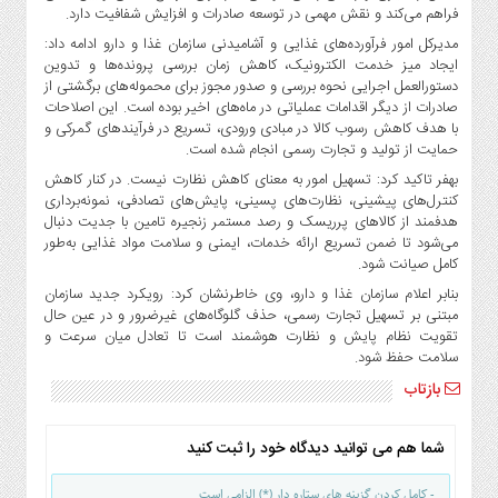
صنایع
فراهم می‌کند و نقش مهمی در توسعه صادرات و افزایش شفافیت دارد.
غذایی
مدیرکل امور فرآورده‌های غذایی و آشامیدنی سازمان غذا و دارو ادامه داد:
سیاسی
ایجاد میز خدمت الکترونیک، کاهش زمان بررسی پرونده‌ها و تدوین
دستورالعمل اجرایی نحوه بررسی و صدور مجوز برای محموله‌های برگشتی از
و
صادرات از دیگر اقدامات عملیاتی در ماه‌های اخیر بوده است. این اصلاحات
بین
با هدف کاهش رسوب کالا در مبادی ورودی، تسریع در فرآیندهای گمرکی و
الملل
حمایت از تولید و تجارت رسمی انجام شده است.
نگاه
بهفر تاکید کرد: تسهیل امور به معنای کاهش نظارت نیست. در کنار کاهش
روز
کنترل‌های پیشینی، نظارت‌های پسینی، پایش‌های تصادفی، نمونه‌برداری
هدفمند از کالاهای پرریسک و رصد مستمر زنجیره تامین با جدیت دنبال
گوناگون
می‌شود تا ضمن تسریع ارائه خدمات، ایمنی و سلامت مواد غذایی به‌طور
کامل صیانت شود.
بنابر اعلام سازمان غذا و دارو، وی خاطرنشان کرد: رویکرد جدید سازمان
مبتنی بر تسهیل تجارت رسمی، حذف گلوگاه‌های غیرضرور و در عین حال
تقویت نظام پایش و نظارت هوشمند است تا تعادل میان سرعت و
سلامت حفظ شود.
بازتاب
شما هم می توانید دیدگاه خود را ثبت کنید
- کامل کردن گزینه های ستاره دار (*) الزامی است