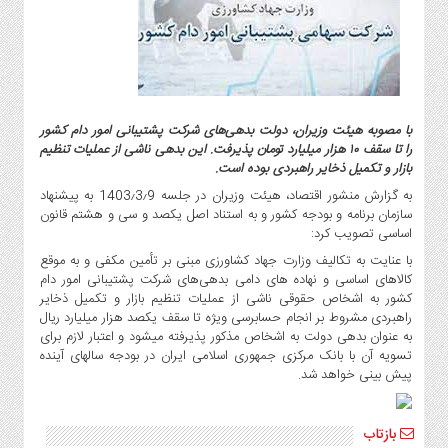
گاز
و
پتروشیمی
صنعت
و
خودرو
با مصوبه هیئت وزیران، دولت بدهی‌های شرکت پشتیبانی امور دام کشور
را تا سقف ۱۰ هزار میلیارد تومان پذیرفت. این بدهی ناشی از عملیات تنظیم
استارت
بازار و تکمیل ذخایر راهبردی بوده است.
آپ
به گزارش منشور اقتصاد، هیئت وزیران در جلسه 1403٫3٫9 به پیشنهاد
و
سازمان برنامه و بودجه کشور و به استناد اصل یکصد و سی و هشتم قانون
فن
اساسی تصویب کرد:
آوری
با عنایت به تکالیف وزارت جهاد کشاورزی مبنی بر تأمین مکفی و به موقع
بانک
کالاهای اساسی و نهاده های دامی بدهی‌های شرکت پشتیبانی امور دام
،
کشور به اشخاص حقوقی ناشی از عملیات تنظیم بازار و تکمیل ذخایر
بیمه
راهبردی مشروط بر انجام حسابرسی ویژه تا سقف یکصد هزار میلیارد ریال
به عنوان بدهی دولت به اشخاص مذکور پذیرفته میشود و اعتبار لازم برای
و
تسویه آن با بانک مرکزی جمهوری اسلامی ایران در بودجه سالهای آینده
ارز
پیش بینی خواهد شد.
دیجیتال
کشاورزی
و
بازتاب