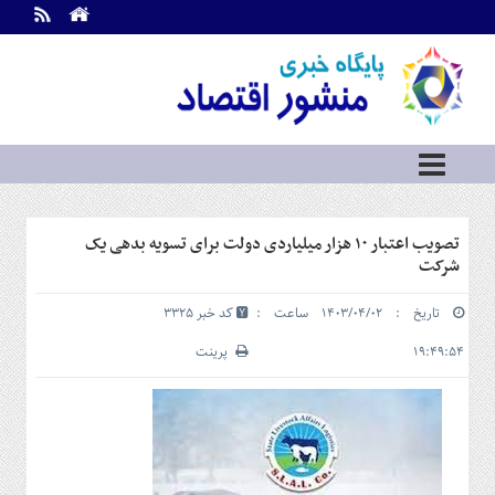
اطلاعات
تماس
تماس
با
ما
درباره
ما
سرویس
تصویب اعتبار ۱۰ هزار میلیاردی دولت برای تسویه بدهی یک
ها
خانه
شرکت
بازار
تاریخ : ۱۴۰۳/۰۴/۰۲ ساعت :
کد خبر 3325
سرمایه
و
۱۹:۴۹:۵۴
پرینت
بورس
مسکن
و
شهری
نفت،