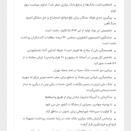
اضافه‌برداشت بانک‌ها از منابع بانک مرکزی صفر شد/ تداوم سیاست مهار
تورم
پیگیری جدی فولاد سنگان برای رفع موانع استخراج و حل مشکل کمبود
سنگ‌آهن
تخصیص ارز مواد اولیه از تیر ۱۴۰۴ بلاتکلیف مانده است
سخنگوی کمیسیون کشاورزی مجلس: ۴۲ درصد مطالبات گندمکاران پرداخت
نشده است
همبستگی ملی از سلاح ها قویتر است/ تفرقه اندازی گناه نابخشودنی
شاخص کل بورس در آستانه ۵ میلیون و ۶۰ هزار واحدی/ ارزش معاملات از
۵۷ همت عبور کرد
برپایی میز خدمت بانک سینا در نماز جمعه تهران
میانجیگری بارزانی بین بغداد و دمشق برای سفر نخست‌وزیر عراق به سوریه
بانک ملی ایران در مسیر بازگشت کامل؛ خدمات یکی پس از دیگری به مدار
خدمت‌رسانی بازمی‌گردند
مذاکره‌ای با آمریکا نداریم/ تبادل پیام از طریق واسطه‌ها
با روحیه جهادی، بسیاری از مشکلات کشور حل می شود
5 اولویت دبیرخانه شورایعالی برای تحول در مناطق آزاد
براساس گزارش بانك مركزی؛ بانك ملت در رتبه نخست پرداخت تسهیلات
ازدواج و فرزندآوری قرار گرفت