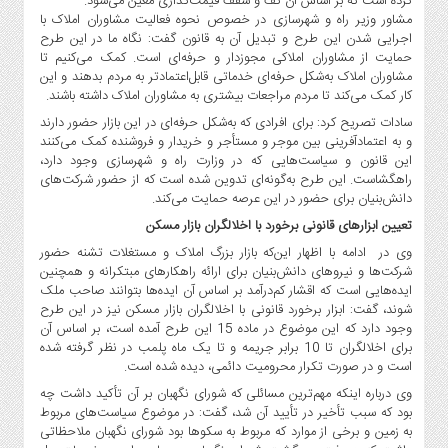
کرده است که بر اساس آن کف و سقف قیمت‌گذاری معین می‌شود.
مشاور وزیر راه و شهرسازی در خصوص نحوه فعالیت مشاوران املاک با
اجرایی شدن این طرح و تبدیل آن به قانون گفت: نگاه ما در این طرح
حمایت از مشاوران املاکی مجوزدار و حرفه‌ای است. کمک می‌کنیم تا
مشاوران املاک به‌شکل حرفه‌ای خدماتی قابل‌اعتمادتر به مردم بدهند و این
کار کمک می‌کند تا مردم مراجعات بیشتری به مشاوران املاک داشته باشند.
سادات تصریح کرد: برای افرادی که به‌شکل حرفه‌ای در این بازار حضور دارند
و به اعتمادآفرینی بین موجر و مستأجر و خریدار و فروشنده کمک می‌کنند
این قانون و سیاست‌هایی که در وزارت راه و شهرسازی وجود دارد،
راهگشاست. این طرح به‌گونه‌ای تدوین شده است که از حضور شرکت‌های
دانش‌بنیان برای حضور در این عرصه حمایت می‌کند.
تعیین ابزارهای قانونی برخورد با اخلالگران بازار مسکن
وی در ادامه با اظهار این‌که بازار بزرگ املاک و مستغلات تشنه حضور
شرکت‌ها و نیروهای دانش‌بنیان برای ارائه راهکارهای مبتکرانه و همچنین
ایده‌هایی است که اقشار کم‌درآمد بر اساس آن ایده‌ها بتوانند صاحب ملک
شوند، گفت: ابزار برخورد قانونی با اخلالگران بازار مسکن نیز در این طرح
وجود دارد که این موضوع در ماده 15 این طرح آمده است، بر اساس آن
برای اخلالگران تا 10 برابر جریمه و تا یک ماه پلمب در نظر گرفته شده
است و در صورت تکرار محرومیت دائمی، دیده شده است.
وی درباره اینکه مهم‌ترین مسائلی که شورای نگهبان بر آن تأکید داشت چه
بود که سبب تأخیر در تأیید آن شد، گفت: در موضوع سیاست‌های مربوط
به زمین و برخی از موارد که مربوط به سکوها بود شورای نگهبان ملاحظاتی