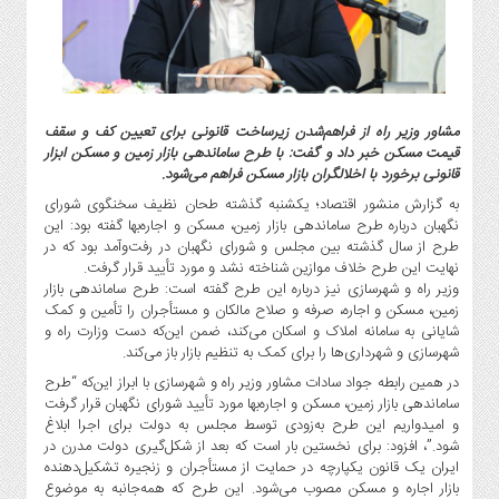
گاز
و
پتروشیمی
صنعت
و
مشاور وزیر راه از فراهم‌شدن زیرساخت قانونی برای تعیین کف و سقف
خودرو
قیمت مسکن خبر داد و گفت:‌ با طرح ساماندهی بازار زمین و مسکن ابزار
استارت
قانونی برخورد با اخلالگران بازار مسکن فراهم می‌شود.
آپ
به گزارش منشور اقتصاد؛ یکشنبه گذشته طحان نظیف سخنگوی شورای
و
نگهبان درباره طرح ساماندهی بازار زمین، مسکن و اجاره‌بها گفته بود: این
فن
طرح از سال گذشته بین مجلس و شورای نگهبان در رفت‌وآمد بود که در
نهایت این طرح خلاف موازین شناخته نشد و مورد تأیید قرار گرفت.
آوری
وزیر راه و شهرسازی نیز درباره این طرح گفته است:‌ طرح ساماندهی بازار
بانک
زمین، مسکن و اجاره، صرفه و صلاح مالکان و مستأجران را تأمین و کمک
،
شایانی به سامانه املاک و اسکان می‌کند، ضمن این‌که دست وزارت راه و
بیمه
شهرسازی و شهرداری‌ها را برای کمک به تنظیم بازار باز می‌کند.
و
در همین رابطه جواد سادات مشاور وزیر راه و شهرسازی با ابراز این‌که “طرح
ارز
ساماندهی بازار زمین، مسکن و اجاره‌بها مورد تأیید شورای نگهبان قرار گرفت
دیجیتال
و امیدواریم این طرح به‌زودی توسط مجلس به دولت برای اجرا ابلاغ
شود.”، افزود: برای نخستین بار است که بعد از شکل‌گیری دولت مدرن در
کشاورزی
ایران یک قانون یکپارچه در حمایت از مستأجران و زنجیره تشکیل‌دهنده
و
بازار اجاره و مسکن مصوب می‌شود. این طرح که همه‌جانبه به موضوع