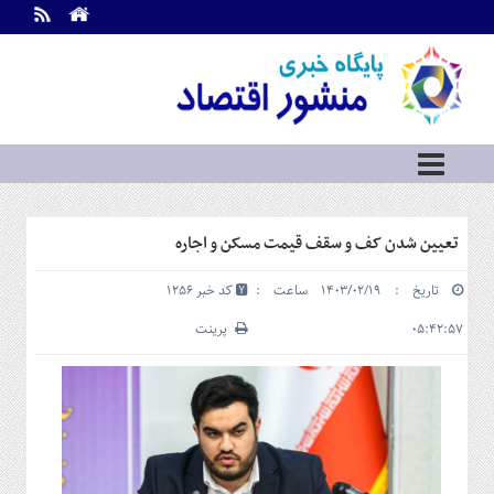
اطلاعات
تماس
تماس
با
ما
درباره
ما
سرویس
تعیین شدن کف و سقف قیمت مسکن و اجاره
ها
خانه
تاریخ : ۱۴۰۳/۰۲/۱۹ ساعت :
کد خبر 1256
بازار
سرمایه
۰۵:۴۲:۵۷
پرینت
و
بورس
مسکن
و
شهری
نفت،