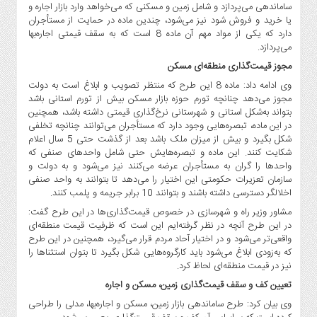
صنایع
ساماندهی می‌پردازد و شامل زمین و مسکنی که می‌خواهد وارد بازار اجاره و
غذایی
یا خرید و فروش شود نیز می‌شود، چندین ماده در حمایت از مستأجران
دارد که یکی از مواد مهم آن ماده 8 است که به سقف قیمتی اجاره‌بها
سیاسی
می‌پردازد.
و
مجوز قیمت‌گذاری منطقه‌ای مسکن
بین
وی ادامه داد: ماده 8 این طرح که منتظر تصویب و ابلاغ است به دولت
الملل
مجوز می‌دهد چنانچه تورم حوزه بازار مسکن بیش از تورم استانی باشد
نگاه
بتواند به‌شکل استانی و شهرستانی نرخ‌گذاری قیمتی داشته باشد، همچنین
روز
در این ماده، تبصره‌هایی وجود دارد که مستأجران می‌توانند چنانچه تخلفی
شکل بگیرد و بیش از میزان ملک باشد بعد از گذشت حتی 5 سال اعلام
گوناگون
شکایت کنند. این ماده و تبصره‌هایش حتی شامل واحدهای صنفی که
واحدها را گران به مستأجران عرضه می‌کنند نیز می‌شود و به دولت و
سازمان تعزیرات حکومتی این اختیار را می‌دهد تا بتوانند به واحد صنفی
اخلالگر دسترسی داشته باشند و بتوانند 10 برابر جریمه و پلمب کنند.
مشاور وزیر راه و شهرسازی در خصوص قیمت‌گذاری‌ها در این طرح گفت:
در این طرح آنچه در نظر گرفته‌ایم این است که ظرفیت قیمت منطقه‌ای
واقعی‌تر می‌شود و در اختیار آحاد مردم قرار می‌گیرد، همچنین در این طرح
که به‌زودی ابلاغ می‌شود باید کارگروه‌هایی شکل بگیرد تا بتوان استثناها را
نیز در قیمت منطقه‌ای لحاظ کرد.
تعیین کف و سقف قیمت‌گذاری زمین، مسکن و اجاره
وی بیان کرد: طرح ساماندهی بازار زمین، مسکن و اجاره‌بها، مدلی را طراحی