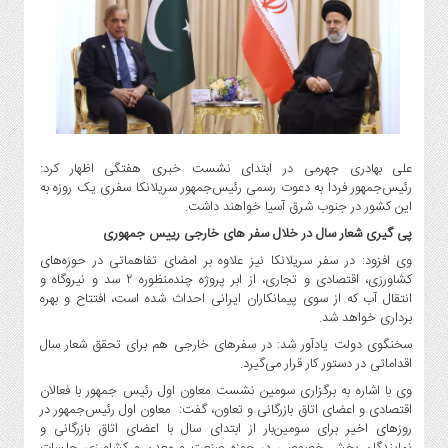
گاز
و
پتروشیمی
صنعت
و
خودرو
استارت
علی بهادری جهرمی در ابتدای نشست خبری هفتگی اظهار کرد:
آپ
رئیس‌جمهور فردا به دعوت رسمی رئیس‌جمهور سریلانکا سفری یک روزه به
و
این کشور در جنوب شرق آسیا خواهند داشت.
فن
پی گیری شعار سال در خلال سفر های خارجی رییس جمهوری
آوری
وی افزود: در سفر سریلانکا نیز علاوه بر امضای تفاهماتی در حوزه‌های
بانک
کشاورزی، اقتصادی و تجاری، از ابر پروژه چندمنظوره ۲ سد و نیروگاه و
،
انتقال آب که از سوی پیمانکاران ایرانی احداث شده است، افتتاح و بهره
بیمه
برداری خواهد شد.
و
سخنگوی دولت یادآور شد: در سفرهای خارجی هم برای تحقق شعار سال
ارز
اقداماتی در دستور کار قرار می‌گیرد.
دیجیتال
وی با اشاره به برگزاری سومین نشست معاون اول رئیس جمهور با فعالان
اقتصادی و اعضای اتاق بازرگانی و تعاون، گفت: معاون اول رئیس‌جمهور در
کشاورزی
روزهای اخیر برای سومین‌بار از ابتدای سال با اعضای اتاق بازرگانی و
و
نمایندگان بخش خصوصی در حوزه صنعت و معدن و کشاورزی جلسات