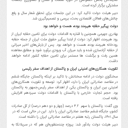
صنایع
مشترکی برگزار کرده است.
غذایی
دبیر هیئت دولت تاکید کرد: در این جلسات برای تحقق شعار سال و رفع
سیاسی
چالش‌های فعالان اقتصادی بحث،‌ بررسی و تصمیم‌گیری شد.
و
دولت پیگیر حقابه هیرمند بوده، هست و خواهد بود
بین
بهادری جهرمی همچنین با اشاره به اقدامات دولت برای تامین حقابه ایران از
الملل
رود هیرمند، اظهار کرد: دولت از ابتدا پیگیر حقوق ملت ایران از جمله حقابه
نگاه
رودخانه هیرمند بوده، هست و خواهد بود. پس از بارش‌های اخیر میزانی
روز
از حقابه آزادسازی شده و باید میزان آب ورودی برآورد شود و مطابق معاهده
همین رفت و برگشت ها مستمر برای تامین حقابه کشور ادامه خواهد
گوناگون
داشت.
تقویت همکاری‌های امنیتی ایران و پاکستان از اهداف سفر رئیسی
سخنگوی دولت در ادامه سخنانش با تاکید بر اینکه پاکستان جایگاه ششم
در مقاصد صادراتی ایران را دارد، اظهار کرد: توسعه و تقویت همکاری‌های
امنیتی بین ایران و پاکستان یکی از اهداف سفر رئیس‌جمهور به پاکستان
بود. حجم تجارت خارجی با پاکستان با اقدامات دولت سیزدهم افزایش
یافته است.
وی گفت: پاکستان با سهم ۴.۲ درصد (چهار و دو دهم درصد) از کل صادرات
کشور، جایگاه ششم مقاصد صادراتی ایران را دارد. این در حالی است که در
سال ۱۴۰۱، پاکستان رتبه هفتم در مقاصد صادراتی ایران را داشته است.
دبیر هیئت دولت یادآور شد: پروژه چندمنظوره‌ای هم که در سریلانکا به