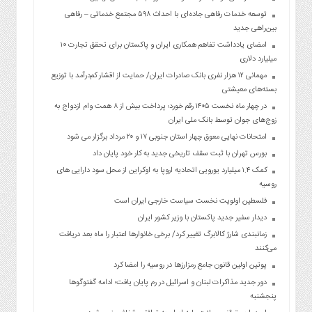
توسعه خدمات رفاهی جاده‌ای با احداث ۵۹۸ مجتمع خدماتی – رفاهی
بین‌راهی جدید
امضای یادداشت تفاهم همکاری ایران و پاکستان برای تحقق تجارت ۱۰
میلیارد دلاری
مهمانی ۱۲ هزار نفری بانک صادرات ایران/ حمایت از اقشار کم‌درآمد با توزیع
بسته‌های معیشتی
در چهار ماه نخست ۱۴۰۵ رقم خورد؛ پرداخت بیش از ۸ همت وام ازدواج به
زوج‌های جوان توسط بانک ملی ایران
امتحانات نهایی معوق چهار استان جنوبی ۱۷ و ۲۰ مرداد برگزار می شود
بورس تهران با ثبت سقف تاریخی جدید به کار خود پایان داد
کمک ۱.۴ میلیارد یورویی اتحادیه اروپا به اوکراین از محل سود دارایی های
روسیه
فلسطین اولویت نخست سیاست خارجی ایران است
دیدار سفیر جدید پاکستان با وزیر کشور ایران
زمانبندی شارژ کالابرگ تغییر کرد/ برخی خانوارها اعتبار را ماه بعد دریافت
می‌کنند
پوتین اولین قانون جامع رمزارزها در روسیه را امضا کرد
دور جدید مذاکرات لبنان و اسرائیل در رم پایان یافت؛ ادامه گفتوگوها
پنجشنبه