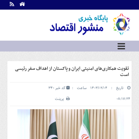
اطلاعات
تماس
تماس
با
ما
درباره
ما
سرویس
تقویت همکاری‌های امنیتی ایران و پاکستان از اهداف سفر رئیسی
ها
خانه
است
بازار
تاریخ : ۱۴۰۳/۰۲/۰۴ ساعت :
کد خبر 340
سرمایه
و
۰۸:۱۷:۲۴
پرینت
بورس
مسکن
و
شهری
نفت،