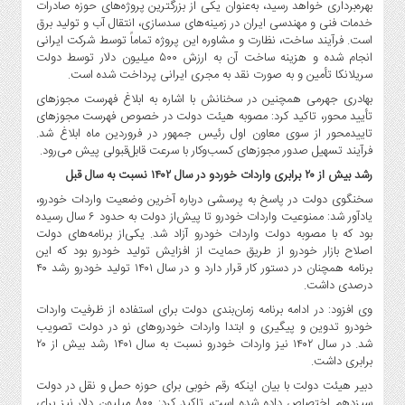
بهره‌برداری خواهد رسید، به‌عنوان یکی از بزرگترین پروژه‌های حوزه صادرات
خدمات فنی و مهندسی ایران در زمینه‌های سدسازی، انتقال آب و تولید برق
است. فرآیند ساخت، نظارت و مشاوره این پروژه تماماً توسط شرکت ایرانی
انجام شده و هزینه ساخت آن به ارزش ۵۰۰ میلیون دلار توسط دولت
سریلانکا تأمین و به صورت نقد به مجری ایرانی پرداخت شده است.
بهادری جهرمی همچنین در سخنانش با اشاره به ابلاغ فهرست مجوزهای
تأیید محور، تاکید کرد: مصوبه هیئت دولت در خصوص فهرست مجوزهای
تاییدمحور از سوی معاون اول رئیس جمهور در فروردین ماه ابلاغ شد.
فرآیند تسهیل صدور مجوزهای کسب‌وکار با سرعت قابل‌قبولی پیش می‌رود.
رشد بیش از ۲۰ برابری واردات خوردو در سال ۱۴۰۲ نسبت به سال قبل
سخنگوی دولت در پاسخ به پرسشی درباره آخرین وضعیت واردات خودرو،
یادآور شد: ممنوعیت واردات خودرو تا پیش‌از دولت به حدود ۶ سال رسیده
بود که با مصوبه دولت واردات خودرو آزاد شد. یکی‌از برنامه‌های دولت
اصلاح بازار خودرو از طریق حمایت از افزایش تولید خودرو بود که این
برنامه همچنان در دستور کار قرار دارد و در سال ۱۴۰۱ تولید خودرو رشد ۴۰
درصدی داشت.
وی افزود: در ادامه برنامه زمان‌بندی دولت برای استفاده از ظرفیت واردات
خودرو تدوین و پیگیری و ابتدا واردات خودروهای نو در دولت تصویب
شد. در سال ۱۴۰۲ نیز واردات خودرو نسبت به سال ۱۴۰۱ رشد بیش از ۲۰
برابری داشت.
دبیر هیئت دولت با بیان اینکه رقم خوبی برای حوزه حمل و نقل در دولت
سیزدهم اختصاص داده شده است، تاکید کرد: ۸۰۰ میلیون دلار نیز برای