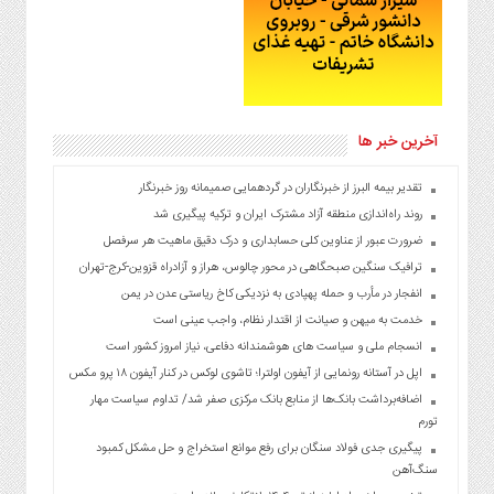
آخرین خبر ها
تقدیر بیمه البرز از خبرنگاران در گردهمایی صمیمانه روز خبرنگار
روند راه‌اندازی منطقه آزاد مشترک ایران و ترکیه پیگیری شد
ضرورت عبور از عناوین کلی حسابداری و درک دقیق ماهیت هر سرفصل
ترافیک سنگین صبحگاهی در محور چالوس، هراز و آزادراه قزوین-کرج-تهران
انفجار در مأرب و حمله پهپادی به نزدیکی کاخ ریاستی عدن در یمن
خدمت به میهن و صیانت از اقتدار نظام، واجب عینی است
انسجام ملی و سیاست های هوشمندانه دفاعی، نیاز امروز کشور است
اپل در آستانه رونمایی از آیفون اولترا؛ تاشوی لوکس در کنار آیفون ۱۸ پرو مکس
اضافه‌برداشت بانک‌ها از منابع بانک مرکزی صفر شد/ تداوم سیاست مهار
تورم
پیگیری جدی فولاد سنگان برای رفع موانع استخراج و حل مشکل کمبود
سنگ‌آهن