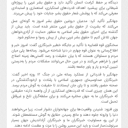
دیدگاه بر حفظ کرامت انسان تأکید دارد و حقوق بشر غربی را پروژه‌ای
شیطانی برای پیشبرد اهداف قدرت‌های استکباری، استعماری و استبدادی
معرفی می‌کند که با پوشش شعار حقوق بشر، جنایات خود را پیش می‌برند.
جهانگیر تأکید کرد: مدعیان دروغین حقوق بشر امروز به گونه‌ای عمل
می‌کنند که بشریت از حقوق بشر غربی متنفر شده است. باید بیش از
گذشته برای احیای حقوق بشر اسلامی به منظور حمایت از آزادی‌خواهان
جهان تلاش کنیم تا حقوق بشر غربی بیش از پیش رسوا و محکوم شود.
سخنگوی قوه قضاییه با تأکید بر جایگاه خطیر خبرنگاری گفت: امروز خبر و
اطلاع‌رسانی به عنوان قوه چهارم در دنیا شناخته می‌شود. رسانه‌ها پلی میان
مردم و مسئولان هستند که با بیان حقیقت و رصد کاستی‌ها، زمینه اصلاح
امور را فراهم می‌کنند و در عین حال می‌توانند مشکلات مردم را به‌درستی
تبیین کرده و یار و یاور جامعه باشند.
جهانگیر با قدردانی از عملکرد رسانه ملی در جنگ ۱۲ روزه اخیر گفت:
خبرنگاران صداوسیمای جمهوری اسلامی با رشادت و ازخودگذشتگی در
صحنه حضور یافتند و تا پای جان ایستادند تا حقیقت به گوش مردم برسد.
این همان چیزی است که قدرت‌های استکباری از آن واهمه دارند؛ حقیقتی
که خبرنگاران ما به جهان مخابره می‌کنند و برای سلطه‌گران تلخ و غیرقابل
تحمل است.
وی افزود: شنیدن واقعیت‌ها برای جهانخواران دشوار است، زیرا می‌خواهند
دنیا را وارونه جلوه دهند و مانع رسیدن حقایق به گوش مستضعفان شوند.
از این رو، مسئولیت خبرنگاران ما و خبرنگاران آزاداندیش جهان بسیار
سرنوشت‌ساز است و باید این مسیر روشن را با عزت و عظمت ادامه دهند.