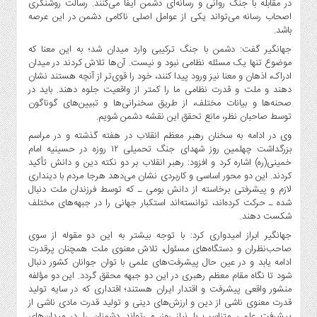
در مقابله با جنگ روانی و رسانه‌ای دشمن ایفا می‌کنند. رسالت روشنگری
اصحاب رسانه می‌تواند یکی از عوامل اصلی ناکامی دشمن در این عرصه
باشد.
جهانگیر گفت: دشمن با جنگ ترکیبی وارد میدان شد؛ به این معنا که
موضوع تنها یک مسئله نظامی نبود و نیست. آن‌ها تلاش کردند در میدان
ادراک، اذهان و معنا نیز ورود پیدا کنند، خود را قوی‌تر از آنچه هستند نشان
دهند و ملت و قدرت نظامی ما را کمتر از واقعیت جلوه دهند. باید در
صحنه‌ها و بیانات مختلف، از طریق سخنرانی‌ها و تبیین‌های گوناگون
توسط صاحبان نظر، مانع تحقق این نقشه دشمن شویم.
وی در ادامه به سخنان رهبر معظم انقلاب در هفته گذشته و در مراسم
بزرگداشت چهلمین روز شهدای جنگ تحمیلی ۱۲ روزه در حسینیه امام
خمینی(ره) اشاره کرد و افزود: رهبر انقلاب بر دو نکته دین و دانش تأکید
کردند. این دو محور اساسی و کاربردی نشان می‌دهد هرجا مردم با دینداری
لازم و پیشرفتی برخاسته از دانش بومی ـ که توسط فرزندان ملت دنبال
شده ـ حرکت کرده‌اند، توانسته‌اند استکبار جهانی را در جبهه‌های مختلف
شکست دهند.
جهانگیر ابراز امیدواری کرد: با توجه بیشتر به این دو مقوله از سوی
صاحب‌نظران و دستگاه‌های مسئول، تلاش معنوی ملت همچنان پرقدرت
ادامه یابد و در عین حال پیشرفت‌های علمی با توان جوانان کشور دنبال
شود تا نگاه مقام معظم رهبری در این دو جبهه محقق گردد. این دو مؤلفه
منشور واقعی پیشرفت و اقتدار ایران هستند؛ اقتداری که در سایه تولید
قدرت معنوی ناشی از دین و ارزش‌های دینی و تولید قدرت مادی ناشی از
پیشرفت علمی متناسب با نیاز روز، می‌تواند دشمنان را در میدان‌های