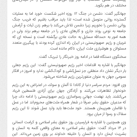
مختلف در هم بکوبد.
جهانگیر گفت: دشمن در جنگ ۱۲ روزه اخیر شکست خورد اما به عملیات
گسترده روانی متوسل شده است؛ لذا باید مراقب باشیم که فریب جنگ
روانی دشمن را نخوریم زیرا دشمن تلاش می‌کند با برهم زدن ثبات و آرامش
جامعه به نوعی روند جاری و کارهای عادی را در جامعه برهم بزند ولی در
همه امور به حمدالله مسایل به حالت عادی برگشته است و نسخه ای که
غربیان و رژیم صهیونیستی در ایران راه اندازی کرده بودند با پیگیری متعدد
مسئولان و هوشیاری ملت ایران، ناکام مانده است.
سخنگوی دستگاه قضا در ادامه روز خبرنگار را تبریک گفت.
جهانگیر با اشاره به اقدامات اخیر رژیم صهیونیستی گفت: این رژیم جعلی
بار دیگر نشان داد منطقی جز نسل‌کشی و کودک‌کشی ندارد و امروز در افکار
عمومی جهان به عنوان منفورترین رژیم شناخته می‌شود.
وی افزود: مردم سراسر دنیا از کانادا تا آلمان و سوئد، در اعتراض به این رژیم
خونخوار تظاهرات می‌کنند و آزادگان جهان برای آزادی فلسطین فریاد
می‌کشند. باید نهضت جهانی رسواسازی رژیم صهیونیستی را ادامه داد، چرا
که مدعیان حقوق بشر صرفاً در شعار همراه ملت‌های محروم‌اند اما در عمل
با ظالمان هم‌پیمان هستند. خود ملت‌ها باید وارد عمل شوند تا این رژیم
سفاک و رسوا از میان برود.
وی همچنین با اشاره به فرارسیدن روز حقوق بشر اسلامی و کرامت انسانی
در ۱۴ مرداد گفت: حقوق بشر اسلامی به معنای واقعی کلمه به انسان و
بشریت ایمان دارد و انسان را خلیفه خداوند بر روی زمین می‌داند. این