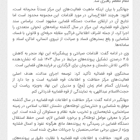
مقام معظم رهبری شد.
جهانگیر با بیان اینکه ماهیت فعالیت‌های این مرکز عمدتاً محرمانه است،
افزود: هرچند اطلاع‌رسانی در مورد اقدامات این مجموعه محدود است اما
نتایج آن در ارتقای سلامت دستگاه قضایی مشهود است. براساس سند
تحول قوه قضاییه، این مرکز در سال گذشته برنامه‌های تحولی متعددی را
اجرا کرد، از جمله اشراف اطلاعاتی فراگیر، مقابله حرفه‌ای و قانونی با فساد،
شناسایی و رفع بسترهای فساد و صیانت از نیروی انسانی، اماکن، اسناد و
سامانه‌ها.
وی در ادامه گفت: اقدامات صیانتی و پیشگیرانه این نهاد منجر به کاهش
۴.۵ درصدی تشکیل پرونده‌های مرتبط در سال ۱۴۰۳ شد که نشان‌دهنده
ناکامی تلاش دشمنان و مجرمان برای اثرگذاری بر فرایندهای قضایی است.
سخنگوی قوه قضائیه تأکید کرد: توسعه اجرای عدالت، هدف اصلی
فعالیت‌های مرکز حفاظت و اطلاعات قوه قضاییه است و جا دارد از
پاسداران گمنام امام زمان (عج) و مدیران این نهاد به‌ویژه ریاست آن،
حجت‌الاسلام عبداللهی، به نمایندگی از قوه قضاییه قدردانی کنم.
جهانگیر در ادامه گفت: مرکز حفاظت و اطلاعات قوه قضاییه در سال گذشته
موفق به شناسایی و خنثی‌سازی توطئه‌های دشمنان انقلاب اسلامی در زمینه
سیاه‌نمایی، شایعه‌سازی و تخریب علیه نظام و مسئولان آن شده است. این
مرکز با معرفی عوامل توطئه‌گر و برخورد قضایی لازم، ضمن حفظ استقلال
دستگاه قضایی در رسیدگی به پرونده‌ها، مانع هرگونه نفوذ و اعمال فشاربه
ویژه از سوی برخی صاحب‌منصبان یا جریانات مطرح، شده است.
وی افزود: حفاظت و اطلاعات قوه قضاییه با نظارت دقیق بر پرونده‌های