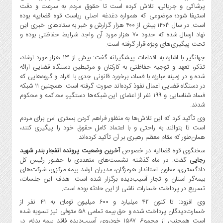
پرشاکی و جریانی، تلاش کرده است تا حقوق مردم به سرعت و دقت
استیفا شود؛ موضوعی که همواره دغدغه اصلی ریاست قوه قضاییه بوده
است. در سال ۱۴۰۳ بیش از ۴۰۰ هزار گزارش و خبر به ستادهای خبری این
نهاد ارسال شده که حدود ۷۰ هزار مورد آن واجد شرایط حفاظتی بوده و
تحت پیگیری‌های ویژه قرار گرفته است.
جهانگیر با اشاره به اقدامات پیشگیرانه گفت: بیش از ۱۳ هزار مورد ارشاد،
تذکر، تعهد و توجیه حفاظتی به کارکنان و مرتبطین دستگاه قضایی ارائه
شده و در زمینه مبارزه با فساد، برخورد قانونی جدی با افراد و گروه‌هایی که
در دستگاه قضایی اعمال نفوذ کرده‌اند صورت گرفته است. همچنین ۱۱ شبکه
فساد شناسایی و ۱۹۹ نفر از اعضای این شبکه‌ها دستگیر، محاکمه و محکوم
شدند.
وی تأکید کرد که این تلاش‌ها به منظور فراهم کردن بستری امن برای مردم
است تا بتوانند به راحتی و با اعتماد کامل حقوق خود را پیگیری کنند،
همان‌طور که مقام معظم رهبری بر آن تأکید کرده‌اند.
سخنگوی قوه قضائیه در خصوص
آخرین وضعیت پرونده انفجار بندر شهید
رجایی
گفت: در ماه گذشته نشست‌های متعددی با حضور رئیس کل
دادگستری، معاون استاندار هرمزگان، مدیران ارشد بیمه مرکزی، شرکت‌های
بیمه‌گر استان و تجار آسیب‌دیده برگزار شده است. هدف این جلسات،
تسریع در پرداخت خسارات ناشی از این حادثه بوده است.
وی افزود: تا کنون ۴۲ میلیارد و ۶۰۰ میلیون تومان به ۴۱ نفر از
خسارت‌دیدگان پرداخت شده و حق بیمه تمامی ۵۸ متوفی نیز تسویه شده
است همچنین از مجموع ۱۵۸۷ خودروی آسیب‌دیده فاقد بیمه بدنه، در