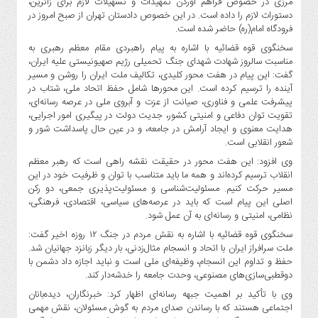
مرزی در خصوص فراهم آوردن تمهیدات و تسهیلات لازم برای زائرین،
صنایع
دستورات لازم را داده است. در این خصوص دادستان تهران از صبح امروز در
غذایی
فرودگاه امام(ره) حاضر شده است.
سیاسی
سخنگوی قوه قضائیه با اشاره به پیام راهبردی مقام معظم رهبری به
و
مناسبت سالروز شهادت شهدای جنگ تحمیلی رژیم صهیونیستی علیه ایران،
بین
گفت: این پیام در هفت محور کلیدی، تکالیف ملت ایران را روشن و مسیر
الملل
آینده را ترسیم کرده است. این محورها شامل حفظ اتحاد ملی، شتاب در
پیشرفت علمی و فناوری، صیانت از عزت و آبروی ملی در عرصه رسانه‌ای،
نگاه
تقویت توان دفاعی و امنیتی کشور، جدیت دولت در پیگیری امور اجرایی،
روز
هدایت معنوی و ایجاد آرامش در جامعه، و در عین حال پاسداشت شور و
شعور انقلابی است.
گوناگون
وی افزود: این هفت محور در حقیقت نقشه راهی است که رهبر معظم
انقلاب ترسیم کرده‌اند و همه ما باید متناسب با توان و ظرفیت خود در این
مسیر حرکت کنیم. مسئولیت‌شناسی و مسئولیت‌پذیری جمعی، دو رکن
اصلی این پیام است که باید در عرصه‌های سیاسی، اقتصادی، فرهنگی،
نظامی، امنیتی و رسانه‌ای به آن عمل شود.
سخنگوی قوه قضائیه با اشاره به نقش مردم در جنگ ۱۲ روزه اخیر گفت:
ملت سرافراز ایران با اتحاد و انسجام مثال‌زدنی، بار دیگر زبانزد جهانیان شد.
حفظ و تداوم این انسجام، وظیفه‌ای ملی است و نباید اجازه داد دشمن با
دوقطبی‌سازی‌های مصنوعی، وحدت جامعه را خدشه‌دار کند.
وی با تأکید بر اهمیت جبهه رسانه‌ای اظهار کرد: خبرنگاران، دیده‌بانان
اجتماعی هستند که با رساندن صدای مردم به گوش مسئولان، نقش مهمی