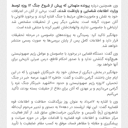
وی همچنین درباره
پرونده متهمانی که پیش از شروع جنگ ۱۲ روزه توسط
وزارت اطلاعات شناسایی و بازداشت شدند
، گفت: برخی از آنان در اعترافات
خود به نقش و ماموریت‌های مرتبط با جنگ اشاره کردند و برخورد قانونی با
آنان صورت گرفته است. بخشی دیگر پس از تحقیقات مشخص شد
ارتباطی با جاسوسی ندارند واتهامات‌شان تغییر کرده یا منتفی شده است.
جهانگیر تاکید کرد: رسیدگی به پرونده‌های جاسوسی در مرحله تحقیقات
قرار دارد و اطلاعات کامل پس از پایان بررسی‌ها به صورت رسمی منتشر
خواهد شد.
وی گفت: دستگاه قضایی در برخورد با جاسوسان و عوامل رژیم صهیونیستی
هیچ‌گونه گذشتی ندارد و با صدور احکام قاطع، درس عبرتی تاریخی برای
آنها خواهد بود.
جهانگیر در بخش دیگری از سخنان خود یاد خبرنگاران شهیدی را که در این
ایام جان باختند، گرامی داشت و گفت: خاطره ۱۲ شهید عرصه خبر در جنگ
تحمیلی ۱۲روزه رژیم صهیونیستی و حدود ۲۰۰شهید خبرنگار جنگ غزه را
گرامی می‌داریم و بر عهدی که آنان برای دفاع از حقیقت بسته بودند، تأکید
می‌کنیم.
وی با اشاره به ۱۷مرداد به عنوان روز بزرگداشت حفاظت و اطلاعات قوه
قضاییه گفت: این نهاد ارزشمند در دهه۷۰ به دستور و تدبیر مرحوم آیت‌الله
شاهرودی (ره) تأسیس و جایگزین حراست‌های سابق شد. از آغاز فعالیت،
مرکز حفاظت و اطلاعات قوه قضاییه با اقدامات مؤثر در حوزه صیانت و
پیشگیری و مقابله با مظاهر فساد، موفق به کسب مقام ضابطیت با تأیید