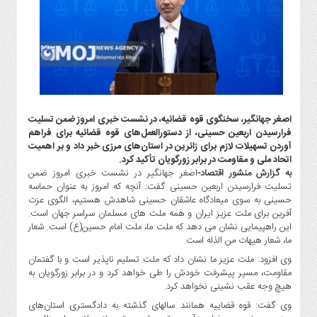
گاز
و
پتروشیمی
صنعت
و
خودرو
استارت
اصغر جهانگیر، سخنگوی قوه قضائیه، در نشست خبری امروز ضمن تسلیت
آپ
فرارسیدن اربعین حسینی، از دستورالعمل‌های قوه قضائیه برای فراهم
و
آوردن تسهیلات لازم برای زائرین در استان‌های مرزی خبر داد و بر اهمیت
فن
اتحاد ملی و مقاومت در برابر زورگویان تأکید کرد.
آوری
به گزارش منشور اقتصاد-
اصغر جهانگیر در نشست خبری امروز ضمن
تسلیت فرارسیدن اربعین حسینی گفت: آنچه که امروز به عنوان حماسه
بانک
حسینی به سوی میعادگاه عاشقان حسینی شاهدش هستیم، الگوی عزت
،
آفرین برای ملت عزیز ایران و همه ملت های مسلمان سراسر جهان است.
بیمه
این راهپیمایی نشان می دهد که ملت ما، ملت امام حسین(ع) است. شعار
و
ما، شعار هیهات من الذله است.
ارز
وی افزود: ملت عزیز ما نشان داد که ملت تسلیم ناپذیر است و با گفتمان
دیجیتال
مقاومت، مسیر پیشرفت خودش را طی خواهد کرد و در برابر زورگویان به
هیچ وجه عقب نشینی نخواهد کرد.
کشاورزی
وی گفت: قوه قضاییه همانند سالهای گذشته به دادگستری استان‌های
و