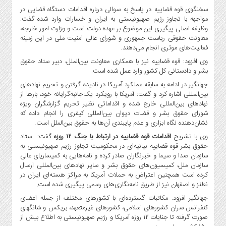
سخنگوی قوه قضاییه در پاسخ به سوالی درباره اقدامات دستگاه قضایی در
مواجهه با تجاوز رژیم صهیونیستی به ایران و خسارات وارد شده گفت:
وظیفه اصلی پیگیری این موضوع بر عهده دولت است و وزارت امور خارجه،
معاونت حقوقی ریاست جمهوری و شورای عالی امنیت ملی در این زمینه
فعالیت‌های موثری انجام می‌دهند.
وی افزود: قوه قضاییه نیز با همکاری معاونت بین‌الملل، دبیر ستاد حقوق
بشر و دادستانی کل کشور وارد عمل شده است.
جهانگیر در ادامه به سابقه عملکرد آمریکا در نادیده گرفتن و تحریم نهادهای
بین‌المللی اشاره کرد و گفت: آمریکا با رویکرد یک‌جانبه‌گرایانه خود، بارها از
نهادهای بین‌المللی خارج شده و اقداماتی نظیر تحریم گزارشگران ویژه
شورای حقوق بشر و قضات دیوان بین‌المللی کیفری را انجام داده که
نشان‌دهنده نگاه ابزاری و عدم پایبندی آن‌ها به حقوق بین‌الملل است.
وی با تشریح
اقدامات قوه قضاییه در ارتباط با جنگ ۱۲ روزه
گفت: ستاد
حقوق بشر قوه قضاییه بیانیه‌ای در محکومیت تجاوز رژیم صهیونیستی به
سازمان صدا و سیما و خبرنگاران صادر کرده و نامه‌هایی به کمیساریای عالی
سازمان ملل، کمیسیون‌های حقوق بشر و سایر نهادهای بین‌المللی ارسال
کرده است همچنین اعتراض به حملات آمریکا به مراکز هسته‌ای ایران در
نطنز و اصفهان نیز از طریق نامه‌نگاری‌های رسمی پیگیری شده است.
جهانگیر افزود: مکاتبات گسترده‌ای با کشورهای مختلف از جمله اعضای
کنفرانس سران کشورهای اسلامی، کشورهای غیرمتعهد، بریکس و شانگهای
صورت گرفته تا جنایات ۱۲ روزه آمریکا و رژیم صهیونیستی به اطلاع بیش از