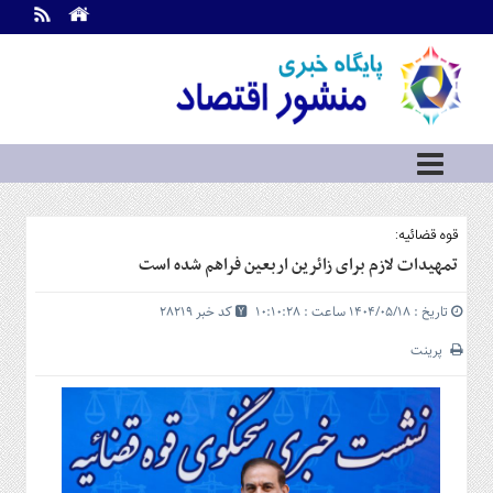
اطلاعات
تماس
تماس
با
ما
درباره
ما
سرویس
قوه قضائیه:
ها
خانه
تمهیدات لازم برای زائرین اربعین فراهم شده است
بازار
تاریخ : ۱۴۰۴/۰۵/۱۸ ساعت : ۱۰:۱۰:۲۸
کد خبر 28219
سرمایه
و
پرینت
بورس
مسکن
و
شهری
نفت،