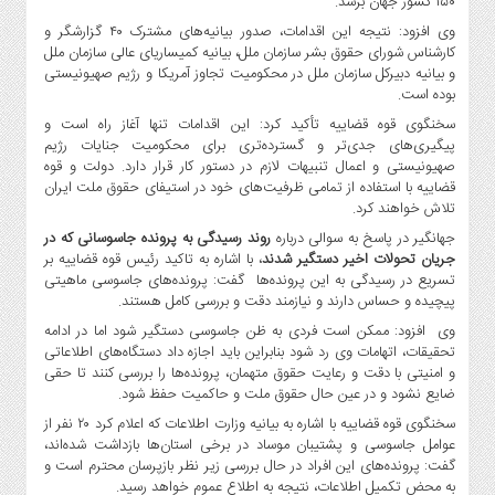
۱۵۰ کشور جهان برسد.
وی افزود: نتیجه این اقدامات، صدور بیانیه‌های مشترک ۴۰ گزارشگر و
کارشناس شورای حقوق بشر سازمان ملل، بیانیه کمیساریای عالی سازمان ملل
و بیانیه دبیرکل سازمان ملل در محکومیت تجاوز آمریکا و رژیم صهیونیستی
بوده است.
سخنگوی قوه قضاییه تأکید کرد: این اقدامات تنها آغاز راه است و
پیگیری‌های جدی‌تر و گسترده‌تری برای محکومیت جنایات رژیم
صهیونیستی و اعمال تنبیهات لازم در دستور کار قرار دارد. دولت و قوه
قضاییه با استفاده از تمامی ظرفیت‌های خود در استیفای حقوق ملت ایران
تلاش خواهند کرد.
جهانگیر در پاسخ به سوالی درباره
روند رسیدگی به پرونده جاسوسانی که در
جریان تحولات اخیر دستگیر شدند
، با اشاره به تاکید رئیس قوه قضاییه بر
تسریع در رسیدگی به این پرونده‌ها گفت: پرونده‌های جاسوسی ماهیتی
پیچیده و حساس دارند و نیازمند دقت و بررسی کامل هستند.
وی افزود: ممکن است فردی به ظن جاسوسی دستگیر شود اما در ادامه
تحقیقات، اتهامات وی رد شود بنابراین باید اجازه داد دستگاه‌های اطلاعاتی
و امنیتی با دقت و رعایت حقوق متهمان، پرونده‌ها را بررسی کنند تا حقی
ضایع نشود و در عین حال حقوق ملت و حاکمیت حفظ شود.
سخنگوی قوه قضاییه با اشاره به بیانیه وزارت اطلاعات که اعلام کرد ۲۰ نفر از
عوامل جاسوسی و پشتیبان موساد در برخی استان‌ها بازداشت شده‌اند،
گفت: پرونده‌های این افراد در حال بررسی زیر نظر بازپرسان محترم است و
به محض تکمیل اطلاعات، نتیجه به اطلاع عموم خواهد رسید.