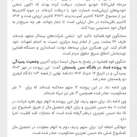
مرحله قبلی۵۵۱ خودرو خسارت دریافت کرده بودند که اکنون تمامی
خودروهای ارزیابی‌شده خسارت خود را دریافت کرده‌اند. در حوزه کانتینرها
نیز از مجموع ۴۵۸۳ کانتینر آسیب‌دیده، ۳۲۶۹ کانتینر ارزیابی شده و ۱۳۱۴
کانتینر باقی‌مانده در حال ارزیابی است تا تجار بتوانند هر چه سریع‌تر به
اموال خود دسترسی پیدا کنند.
سخنگوی قوه قضائیه تاکید کرد: تمامی شرکت‌های بیمه‌گر متعهد شده‌اند
ظرف ۴۸ ساعت پس از اعلام بیمه مرکزی، نسبت به انجام تعهدات خود
اقدام کنند. این همکاری میان بیمه‌ها، دولت، استانداری و دستگاه قضایی
نویدبخش احقاق سریع حقوق مردم است.
خنگوی قوه قضاییه در پاسخ به سوال ایسنا درباره آخرین
وضعیت رسیدگی
به پرونده فساد در باشگاه مس رفسنجان
گفت: این پرونده در مهر ۱۴۰۳
رسیدگی و در تاریخ ۱۴ خرداد ۱۴۰۴ دادنامه نهایی از شعبه ۱۰۳ دادگاه کیفری
دو رفسنجان صادر شد .
وی ادامه داد: در این پرونده ۱۲ متهم محاکمه شده‌اند که برای ۹ نفر
محکومیت صادر شده همچنین ۳ نفر نیز تبرئه شده‌اند.
وی ادامه داد: برای متهم ردیف اول این پرونده به اتهام چهار فقره خیانت در
امانت ۱۱ ماه حبس تعزیری و برای اتهام تحصیل مال از طریق نامشروع نیز
۱۵ ماه حبس تعزیری درنظر گرفته شده است که مجازات اشد قابلیت اجرا
دارد.
جهانگیر اضافه کرد: برای متهم ردیف دوم به اتهام معاونت در تحصیل مال
نامشروع شش ‌ماه حبس تعزیری محکومیت صادر شده است.