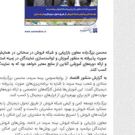
گاز
و
پتروشیمی
صنعت
و
خودرو
استارت
محسن بزرگ‌زاده معاون بازاریابی و شبکه فروش در سخنانی در همایش
آپ
صورت پذیرفته به منظور آموزش و توانمندسازی نمایندگان در زمینه است
و
و ارائه دوره‌های آموزشی آنلاین از منابع معتبر خواهد بود که به نمایندگ
فن
کسب کنند.
آوری
به گزارش منشور اقتصاد
از روابط‌عمومی بیمه سرمد، محسن بزرگ‌زاد
بانک
ستادی و شعب بیمه سرمد با اشاره به برنامه‌ریزی‌های صورت پذیرفته به
،
دیجیتال گفت: این آموزش‌ها شامل کارگاه‌های تخصصی و ارائه دوره‌های 
بیمه
مهارت‌های لازم برای بهره‌برداری از ابزارهای دیجیتال را کسب کنند.
و
ارز
عملکرد شبکه فروش و بهبود تجربه مشتریان دانست و گفت: این تحول نه
فرآیندهای فروش را تسریع بخشند، بلکه به مشتریان نیز این امکان را می
دیجیتال
کشاورزی
نمایندگان برشمرد و عنوان کرد: این روش‌ها به نمایندگان این امکان
و
مشتریان فعلی را نیز برای خرید محصولات بیشتر ترغیب کنند.