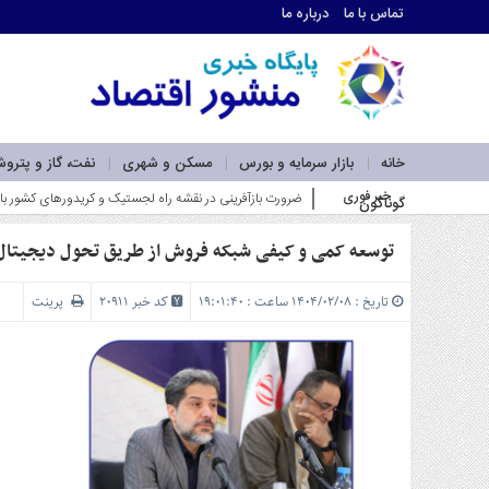
تماس با ما
درباره ما
اطلاعات
تماس
تماس
با
ما
خانه
بازار سرمایه و بورس
مسکن و شهری
نفت، گاز و پترو
درباره
خبر فوری
ضرورت بازآفرینی در نقشه راه لجستیک و کریدورهای کشور با ت
گوناگون
ما
سرویس
ها
توسعه کمی و کیفی شبکه فروش از طریق تحول دیجیتال 
خانه
بازار
تاریخ : ۱۴۰۴/۰۲/۰۸ ساعت : ۱۹:۰۱:۴۰
کد خبر 20911
پرینت
سرمایه
و
بورس
مسکن
و
شهری
نفت،