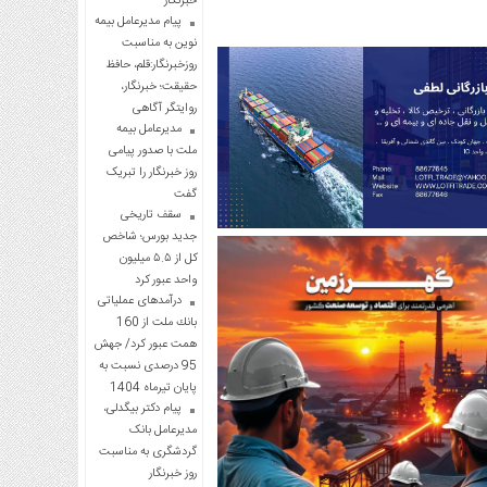
خبرنگار
پیام مدیرعامل بیمه
نوین به مناسبت
روزخبرنگار:قلم، حافظ
حقیقت؛ خبرنگار،
روایتگر آگاهی
مدیرعامل بیمه
ملت با صدور پیامی
روز خبرنگار را تبریک
گفت
سقف تاریخی
جدید بورس؛ شاخص
کل از ۵.۵ میلیون
واحد عبور کرد
درآمدهای عملیاتی
بانك ملت از 160
همت عبور كرد/ جهش
95 درصدی نسبت به
پایان تیرماه 1404
پیام دکتر بیگدلی،
مدیرعامل بانک
گردشگری به مناسبت
روز خبرنگار