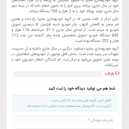
گروه خودروسازی سایپا‌ به منظور دستیابی به برنامه 670 هزار دستگاهی
صنایع
خود در سال جاری، برنامه ریزی لازم را به نحوی انجام داده که در نیمه دوم
غذایی
سال جاری تولید روزانه خود را به 2 هزار و 700 دستگاه برساند.
سیاسی
یکی دیگر از نکات مثبتی که در گروه خودروسازی سایپا رخ داده و همین
و
امر منجر به کاهش التهاب بازار خودرو شده،‌ افزایش 4 درصدی تحویل
بین
خودرو به مردم است. از ابتدای سال جاری تا 31 خردادماه، 116 هزار و
845 دستگاه خودرو تحویل متقاضیان شده؛ سال گذشته این عدد 112
الملل
هزار و 252 دستگاه بوده است.
نگاه
گروه خودروسازی سایپا دستاورد دیگری در سال جاری داشته و آن مدیریت
روز
تعهدات سر رسید شده است. بخش قابل توجهی از خودروهای متقاضیان در
گوناگون
موعد مقرر، ‌تحویل می‌شود و دیگر ثبت نام کنندگان،‌ انتظار خودروی خود را
نمی‌کشند.
بازتاب
شما هم می توانید دیدگاه خود را ثبت کنید
- کامل کردن گزینه های ستاره دار (*) الزامی است
- آدرس پست الکترونیکی شما محفوظ بوده و نمایش داده نخواهد شد