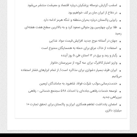
امشب گزارش دوساله پزشکیان درباره اقتصاد و معیشت منتشر می‌شود
در دفاع از ایران جان بر کف خواهیم بود
رایزنی پاکستان درباره بحران منطقه و تنگه هرمز ادامه دارد
طلا برای چهارمین روز متوالی صعود کرد و به بالاترین سطح هفت هفته‌ای
رسید
جهان در آستانه موج جدید افزایش قیمت مواد غذایی
استفاده از خاک عراق برای حمله به همسایگان ممنوع است
رگبار و رعد و برق در ۱۲ استان طی ۵ روز آینده
واریز اعتبار کالابرگ برای سه گروه از سرپرستان خانوار
ایران طرف بسیار دشواری برای مذاکره است/ از تمام ابزارهای فشار استفاده
می‌کنیم
خدمت‌رسانی موکب شرکت فولاد شاهرود به جاماندگان اربعین
توسعه خدمات رفاهی جاده‌ای با احداث ۵۹۸ مجتمع خدماتی – رفاهی
بین‌راهی جدید
امضای یادداشت تفاهم همکاری ایران و پاکستان برای تحقق تجارت ۱۰
میلیارد دلاری