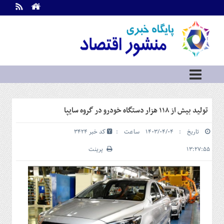
اطلاعات
تماس
تماس
با
ما
درباره
ما
سرویس
تولید بیش از ۱۱۸ هزار دستگاه خودرو در گروه سایپا
ها
خانه
تاریخ : ۱۴۰۳/۰۴/۰۴ ساعت :
کد خبر 3424
بازار
سرمایه
۱۳:۲۷:۵۵
پرینت
و
بورس
مسکن
و
شهری
نفت،