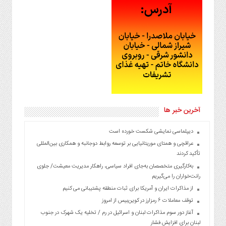
آخرین خبر ها
دیپلماسی نمایشی شکست خورده است
عراقچی و همتای موریتانیایی بر توسعه روابط دوجانبه و همکاری بین‌المللی
تأکید کردند
به‌کارگیری متخصصان به‌جای افراد سیاسی، راهکار مدیریت معیشت/ جلوی
رانت‌خواران را می‌گیریم
از مذاکرات ایران و آمریکا برای ثبات منطقه پشتیبانی می کنیم
توقف معاملات ۶ رمزارز در کوین‌بیس از امروز
آغاز دور سوم مذاکرات لبنان و اسرائیل در رم / تخلیه یک شهرک در جنوب
لبنان برای افزایش فشار