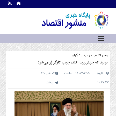
اطلاعات
تماس
تماس
با
ما
درباره
ما
سرویس
رهبر انقلاب در دیدار کارگران:
ها
خانه
تولید که جهش پیدا کند، جیب کارگر پُر می‌شود
بازار
تاریخ : ۱۴۰۳/۰۲/۰۵ ساعت :
کد خبر 420
سرمایه
و
۱۱:۴۱:۴۷
پرینت
بورس
مسکن
و
شهری
نفت،