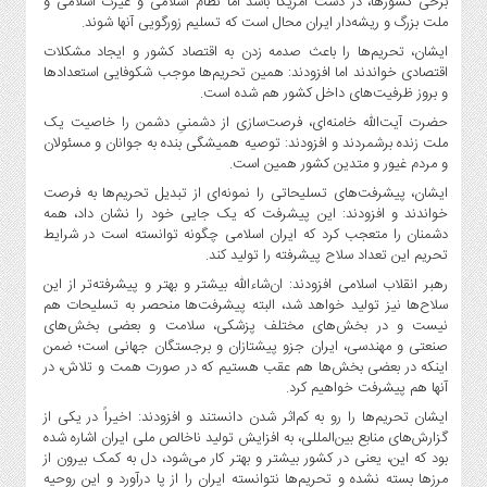
برخی کشورها، در دست آمریکا باشد اما نظام اسلامی و غیرت اسلامی و
ملت بزرگ و ریشه‌دار ایران محال است که تسلیم زورگویی آنها شوند.
ایشان، تحریم‌ها را باعث صدمه زدن به اقتصاد کشور و ایجاد مشکلات
اقتصادی خواندند اما افزودند: همین تحریم‌ها موجب شکوفایی استعدادها
و بروز ظرفیت‌های داخل کشور هم شده است.
حضرت آیت‌الله خامنه‌ای، فرصت‌سازی از دشمنیِ دشمن را خاصیت یک
ملت زنده برشمردند و افزودند: توصیه همیشگی بنده به جوانان و مسئولان
و مردم غیور و متدین کشور همین است.
ایشان، پیشرفت‌های تسلیحاتی را نمونه‌ای از تبدیل تحریم‌ها به فرصت
خواندند و افزودند: این پیشرفت که یک جایی خود را نشان داد، همه
دشمنان را متعجب کرد که ایران اسلامی چگونه توانسته است در شرایط
تحریم این تعداد سلاح پیشرفته را تولید کند.
رهبر انقلاب اسلامی افزودند: ان‌شاءالله بیشتر و بهتر و پیشرفته‌تر از این
سلاح‌ها نیز تولید خواهد شد، البته پیشرفت‌ها منحصر به تسلیحات هم
نیست و در بخش‌های مختلف پزشکی، سلامت و بعضی بخش‌های
صنعتی و مهندسی، ایران جزو پیشتازان و برجستگان جهانی است؛ ضمن
اینکه در بعضی بخش‌ها هم عقب هستیم که در صورت همت و تلاش، در
آنها هم پیشرفت خواهیم کرد.
ایشان تحریم‌ها را رو به کم‌اثر شدن دانستند و افزودند: اخیراً در یکی از
گزارش‌های منابع بین‌المللی، به افزایش تولید ناخالص ملی ایران اشاره شده
بود که این، یعنی در کشور بیشتر و بهتر کار می‌شود، دل به کمک بیرون از
مرزها بسته نشده و تحریم‌ها نتوانسته ایران را از پا درآورد و این روحیه