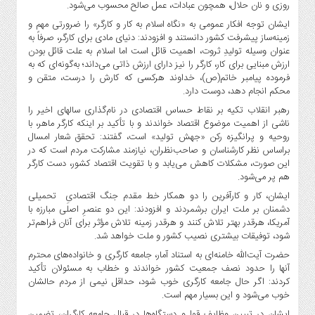
صنایع
روزی و نان حلال، همچون عبادات، عمل صالح محسوب می‌شود.
غذایی
ایشان توجه افکار عمومی به «نگاه اسلام به کار و کارگر» را ضرورتی مهم و
زمینه‌ساز پیشرفت کشور دانستند و افزودند: دنیای مادی برای کارگر، صرفاً به
سیاسی
عنوان وسیله تولیدِ ثروت، اهمیت قائل است اما اسلام به علت قائل بودن
و
ارزش مبنایی برای کار، کارگر را نیز دارای ارزش ذاتی می‌داند؛ به‌گونه‌ای که به
بین
فرموده پیامبر خاتم(ص)، خداوند هرکسی که کارش را درست، متقن و
الملل
محکم انجام دهد، دوست دارد.
نگاه
رهبر انقلاب تکیه بر نقاط حساس اقتصادی در نام‌گذاری سالهای اخیر را
روز
ناشی از اهمیت موضوع اقتصاد خواندند و با تأکید بر اینکه کارگر ماهر، با
روحیه و پرانگیزه رکن «جهش تولید» است، گفتند: تحقق شعار امسال
گوناگون
براساس نظر کارشناسان و صاحب‌نظران، نیازمند مشارکت مردم است که در
این صورت، مشکلات کاهش می‌یابد و با تقویت اقتصاد کشور، دست کارگر
هم پر می‌شود.
ایشان، کار و کارآفرین را دو همکار خط مقدم جنگ اقتصادیِ تحمیلی
دشمنان بر ملت ایران برشمردند و افزودند: این دو عنصرِ اصلی مبارزه با
آمریکا، هرقدر بهتر تلاش کنند و هرقدر زمینه تلاش مؤثر برای آنان فراهم‌تر
شود، توفیقات بیشتری نصیب کشور و ملت خواهد شد.
حضرت آیت‌الله خامنه‌ای به استناد آمار، جامعه کارگری و خانواده‌های محترم
آنها را حدود نصف جمعیت کشور خواندند و خطاب به مسئولان تأکید
کردند: اگر حال جامعه کارگری خوب شود، حداقل نیمی از مردم حالشان
خوب می‌شود و این بسیار مهم است.
ایشان در تبیین وظایف قوا و دستگاه‌ها در قبال جامعه کارگران، تضمین