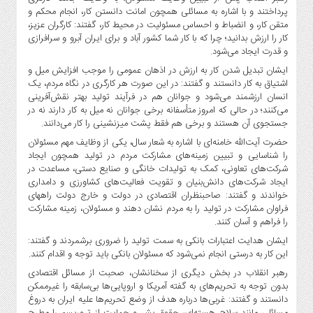
پرداختند و با اشاره به مسائلی همچون امانت دانستن کار، انجام محکم و
متقن کار، و انضباط و احساس مسئولیت در محیط کار، گفتند: کارگران عزیز،
کار را ارزش بدانید؛ چرا که با کار شما کشور آباد و برای ایران آبرو و سرافرازی
و قدرت ایجاد می‌شود.
ایشان تبدیل شدن کار به ارزش در اذهان عمومی را موجب افزایش میل و
اشتیاق به کار دانستند و گفتند: در این صورت هر کارگری در نگاه مردم، یک
انسان ارزشمند می‌شود و جوانان هم در فرآیند تولید بهتر نقش‌آفرینی
می‌کنند؛ در حالی که امروز متأسفانه برخی جوانان نه میل به کار دارند نه در
جستجوی آن هستند و برخی هم فقط پشت‌ میزنشینی را کار می‌دانند.
حضرت آیت‌الله خامنه‌ای با اشاره به شعار سال، یکی از وظایف مهم مسئولان
را شناسایی و تبیین زمینه‌های مشارکت مردم در تولید همچون ایجاد
شرکت‌های تعاونی، کمک به تولیدات خانگی و صنایع دستی، مساعدت در
ایجاد شرکت‌های دانش‌بنیان و تقویت فعالیت‌های کشاورزی و دامداری
خواندند و گفتند: صاحبنظران اقتصادی در دولت و خارج دولت راههای
فراوان مشارکت در تولید را به مردم نشان دهند و مسئولان، زمینه مشارکت
را فراهم و آسان کنند.
ایشان هدایت اعتبارات بانکی به سمت تولید را ضروری برشمردند و گفتند:
این کار به درستی انجام نمی‌شود که مسئولان بانکی باید توجه و اقدام کنند.
رهبر انقلاب در بخش دیگری از سخنانشان، صحبت از مسائل اقتصادی
بدون توجه به تحریم‌های به گفته آمریکا و اروپایی‌ها بی‌سابقه را غیرممکن
دانستند و گفتند: غربی‌ها درباره هدف از وضع تحریم‌ها علیه ایران به دروغ
مسائلی مانند سلاح هسته‌ای، حقوق بشر و حمایت از تروریسم را مطرح