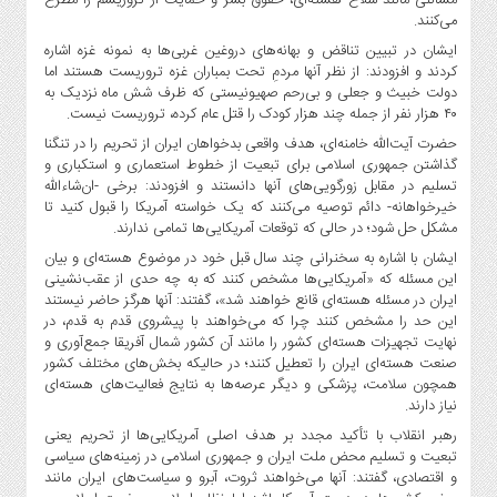
می‌کنند.
ایشان در تبیین تناقض و بهانه‌های دروغین غربی‌ها به نمونه غزه اشاره
کردند و افزودند: از نظر آنها مردمِ تحت بمباران غزه تروریست هستند اما
دولت خبیث و جعلی و بی‌رحم صهیونیستی که ظرف شش ماه نزدیک به
۴۰ هزار نفر از جمله چند هزار کودک را قتل عام کرده، تروریست نیست.
حضرت آیت‌الله خامنه‌ای، هدف واقعی بدخواهان ایران از تحریم را در تنگنا
گذاشتن جمهوری اسلامی برای تبعیت از خطوط استعماری و استکباری و
تسلیم در مقابل زورگویی‌های آنها دانستند و افزودند: برخی -ان‌شاءالله
خیرخواهانه- دائم توصیه می‌کنند که یک خواسته آمریکا را قبول کنید تا
مشکل حل شود؛ در حالی که توقعات آمریکایی‌ها تمامی ندارند.
ایشان با اشاره به سخنرانی چند سال قبل خود در موضوع هسته‌ای و بیان
این مسئله که «آمریکایی‌ها مشخص کنند که به چه حدی از عقب‌نشینی
ایران در مسئله هسته‌ای قانع خواهند شد»، گفتند: آنها هرگز حاضر نیستند
این حد را مشخص کنند چرا که می‌خواهند با پیشروی قدم به قدم، در
نهایت تجهیزات هسته‌ای کشور را مانند آن کشور شمال آفریقا جمع‌آوری و
صنعت هسته‌ای ایران را تعطیل کنند؛ در حالیکه بخش‌های مختلف کشور
همچون سلامت، پزشکی و دیگر عرصه‌ها به نتایج فعالیت‌های هسته‌ای
نیاز دارند.
رهبر انقلاب با تأکید مجدد بر هدف اصلی آمریکایی‌ها از تحریم یعنی
تبعیت و تسلیم محض ملت ایران و جمهوری اسلامی در زمینه‌های سیاسی
و اقتصادی، گفتند: آنها می‌خواهند ثروت، آبرو و سیاست‌های ایران مانند