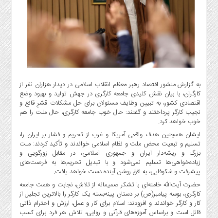
گاز
و
پتروشیمی
صنعت
و
خودرو
استارت
به گزارش منشور اقتصاد رهبر معظم انقلاب اسلامی در دیدار هزاران نفر از
آپ
کارگران، با بیان نقش کلیدی جامعه کارگری در جهش تولید و بهبود وضع
و
اقتصادی کشور، به تبیین وظایف مسئولان برای حل مشکلات قشرِ قانع و
فن
نجیب کارگر پرداختند و گفتند: حال خوب جامعه کارگری، حال ملت را هم
آوری
خوب خواهد کرد.
بانک
ایشان همچنین هدف واقعی آمریکا و غرب از تحریم و فشار بر ایران را،
،
تسلیم و تبعیت محض ملت و نظام اسلامی خواندند و تأکید کردند: ملت
بزرگ و ریشه‌دار ایران و جمهوری اسلامی، در مقابل زورگویی و
بیمه
زیاده‌خواهی‌ها تسلیم نمی‌شود و با تبدیل تحریم‌ها به فرصت‌های
و
پیشرفت و شکوفایی، به افق روشن آینده دست خواهد یافت.
ارز
حضرت آیت‌الله خامنه‌ای با تشکر صمیمانه از تلاش، نجابت و همت جامعه
دیجیتال
کارگری، بوسه پیامبر(ص) بر دستان پینه‌بسته یک کارگر را بالاترین تجلیل از
کشاورزی
کار و کارگر خواندند و افزودند: اسلام برای کار و عمل، ارزش و احترام ذاتی
و
قائل است و براساس آموزه‌های قرآنی و روایی، تلاش هر فرد برای کسب