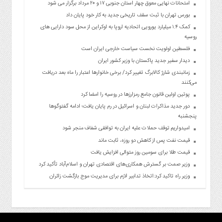
امتحانات نهایی معوق چهار استان جنوبی ۱۷ و ۲۰ مرداد برگزار می شود
بورس تهران با ثبت سقف تاریخی جدید به کار خود پایان داد
کمک ۱.۴ میلیارد یورویی اتحادیه اروپا به اوکراین از محل سود دارایی های
روسیه
فلسطین اولویت نخست سیاست خارجی ایران است
دیدار سفیر جدید پاکستان با وزیر کشور ایران
زمانبندی شارژ کالابرگ تغییر کرد/ برخی خانوارها اعتبار را ماه بعد دریافت
می‌کنند
پوتین اولین قانون جامع رمزارزها در روسیه را امضا کرد
دور جدید مذاکرات لبنان و اسرائیل در رم پایان یافت؛ ادامه گفتوگوها
پنجشنبه
امیدواریم توقف حملات علیه ایران به توافقی شفاف منجر شود
قیمت نفت پس از کاهش دو روزه، ثابت ماند
قیمت طلا برای سومین روز متوالی افزایش یافت
وزیر صمت بر گسترش همکاری‌های اقتصادی تهران و اسلام‌آباد تأکید کرد
وزیر راه تاکید کرد:اتخاذ تدابیر لازم برای مدیریت موج بازگشت زائران