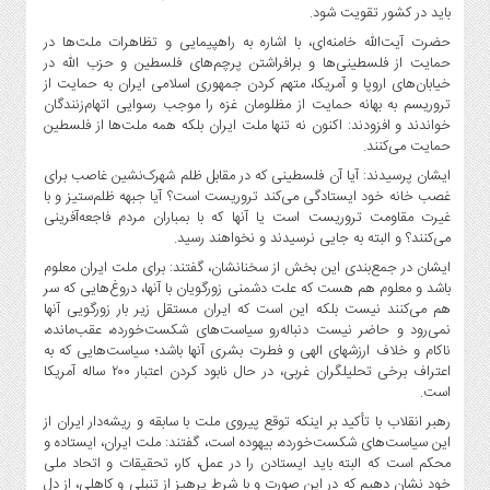
باید در کشور تقویت شود.
حضرت آیت‌الله خامنه‌ای، با اشاره به راهپیمایی و تظاهرات ملت‌‌ها در
حمایت از فلسطینی‌ها و برافراشتن پرچم‌های فلسطین و حزب الله در
خیابان‌های اروپا و آمریکا، متهم کردن جمهوری اسلامی ایران به حمایت از
تروریسم به بهانه حمایت از مظلومان غزه را موجب رسوایی اتهام‌زنندگان
خواندند و افزودند: اکنون نه تنها ملت ایران بلکه همه ملت‌ها از فلسطین
حمایت می‌کنند.
ایشان پرسیدند: آیا آن فلسطینی که در مقابل ظلم شهرک‌نشین غاصب برای
غصب خانه خود ایستادگی می‌کند تروریست است؟ آیا جبهه ظلم‌ستیز و با
غیرت مقاومت تروریست است یا آنها که با بمباران مردم فاجعه‌آفرینی
می‌کنند؟ و البته به جایی نرسیدند و نخواهند رسید.
ایشان در جمع‌بندی این بخش از سخنانشان، گفتند: برای ملت ایران معلوم
باشد و معلوم هم هست که علت دشمنی زورگویان با آنها، دروغ‌هایی که سر
هم می‌کنند نیست بلکه این است که ایران مستقل زیر بار زورگویی آنها
نمی‌رود و حاضر نیست دنباله‌رو سیاست‌های شکست‌خورده، عقب‌مانده،
ناکام و خلاف ارزشهای الهی و فطرت بشری آنها باشد؛ سیاست‌هایی که به
اعتراف برخی تحلیلگران غربی، در حال نابود کردن اعتبار ۲۰۰ ساله آمریکا
است.
رهبر انقلاب با تأکید بر اینکه توقع پیروی ملت با سابقه و ریشه‌دار ایران از
این سیاست‌های شکست‌خورده، بیهوده است، گفتند: ملت ایران، ایستاده و
محکم است که البته باید ایستادن را در عمل، کار، تحقیقات و اتحاد ملی
خود نشان دهیم که در این صورت و با شرط پرهیز از تنبلی و کاهلی، از دل