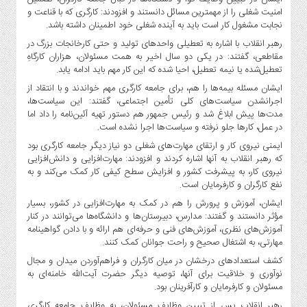
امنیت شغلی را از مهمترین مسائل دانستند و افزودند: کارگری که با قناعت و
نجابت مشغول کار است باید به آینده شغلی خود اطمینان داشته باشد.
رهبر انقلاب با اشاره به تعطیلی واحدهای تولید و حتی کارخانجات بزرگ در
مقاطعی، گفتند: در یکی دو سال اخیر به همت مسئولان، هزاران کارگاهِ
تعطیل‌شده یا نیمه تعطیل، احیا شده که این کار مهم باید ادامه یابد.
ایشان مسئله بیمه‌ها را هم، برای جامعه کارگری مهم خواندند و با انتقاد از
اجرانشدن سیاست‌های کلی تأمین اجتماعی، گفتند: این سیاست‌ها،
مدت‌ها پیش ابلاغ شد و رئیس جمهور هم دستور تهیه آئین‌نامه‌ را داد اما
در عمل، کارها جلو نرفته و سیاست‌ها اجرا نشده است.
ایمنی نیروی کار و ارتقای مهارت‌های شغلی دو نیاز دیگر جامعه کارگری بود
که رهبر انقلاب به آنها اشاره کردند و افزودند: مهارت‌افزایی و دانش‌افزایی
نیروی کار، به پیشرفت کشور و افزایش سطح کیفی کار کمک می‌کند و به
نفع کارگران و کارفرمایان است.
ایشان، آموزش و پرورش را هم در کمک به مهارت‌افزایی در کشور، بسیار
مؤثر دانستند و گفتند: مدارس، دبیرستان‌ها و دانشگاه‌ها می‌‌توانند در کنار
آموزش‌های نظری، آموزش‌های فنی و حرفه‌ای هم ارائه و با دادن گواهینامه
مهارتی، به اشتغال صحیح و راحت جوانان کمک کنند.
کشف استعدادهای درخشان در میان کارگران و فراهم‌آوردن میدان و مجال
نوآوری و خلاقیت برای آنها، توصیه دیگر حضرت آیت‌الله خامنه‌ای به
مسئولان و کارفرمایان و کارآفرینان بود.
رهبر انقلاب پس از تبیین وظایف مسئولان، به وظایف جامعه کارگری