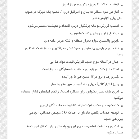
توقف معاملات ۶ رمزارز در کوین‌بیس از امروز
آغاز دور سوم مذاکرات لبنان و اسرائیل در رم / تخلیه یک شهرک در جنوب
لبنان برای افزایش فشار
امشب گزارش دوساله پزشکیان درباره اقتصاد و معیشت منتشر می‌شود
در دفاع از ایران جان بر کف خواهیم بود
رایزنی پاکستان درباره بحران منطقه و تنگه هرمز ادامه دارد
طلا برای چهارمین روز متوالی صعود کرد و به بالاترین سطح هفت هفته‌ای
رسید
جهان در آستانه موج جدید افزایش قیمت مواد غذایی
استفاده از خاک عراق برای حمله به همسایگان ممنوع است
رگبار و رعد و برق در ۱۲ استان طی ۵ روز آینده
واریز اعتبار کالابرگ برای سه گروه از سرپرستان خانوار
ایران طرف بسیار دشواری برای مذاکره است/ از تمام ابزارهای فشار استفاده
می‌کنیم
خدمت‌رسانی موکب شرکت فولاد شاهرود به جاماندگان اربعین
توسعه خدمات رفاهی جاده‌ای با احداث ۵۹۸ مجتمع خدماتی – رفاهی
بین‌راهی جدید
امضای یادداشت تفاهم همکاری ایران و پاکستان برای تحقق تجارت ۱۰
میلیارد دلاری