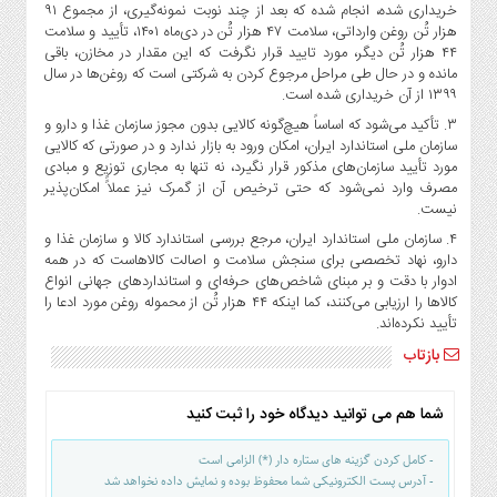
صنایع
خریداری شده، انجام شده که بعد از چند نوبت نمونه‌گیری، از مجموع ۹۱
غذایی
هزار تُن روغن وارداتی، سلامت ۴۷ هزار تُن در دی‌ماه ۱۴۰۱، تأیید و سلامت
۴۴ هزار تُن دیگر، مورد تایید قرار نگرفت که این مقدار در مخازن، باقی
سیاسی
مانده و در حال طی مراحل مرجوع کردن به شرکتی است که روغن‌ها در سال
و
۱۳۹۹ از آن خریداری شده است.
بین
۳. تأکید می‌شود که اساساً هیچ‌گونه کالایی بدون مجوز سازمان غذا و دارو و
الملل
سازمان ملی استاندارد ایران، امکان ورود به بازار ندارد و در صورتی‌ که کالایی
مورد تأیید سازمان‌های مذکور قرار نگیرد، نه تنها به مجاری توزیع و مبادی
نگاه
مصرف وارد نمی‌شود که حتی ترخیص آن از گمرک نیز عملاًً امکان‌پذیر
روز
نیست.
گوناگون
۴. سازمان ملی استاندارد ایران، مرجع بررسی استاندارد کالا و سازمان غذا و
دارو، نهاد تخصصی برای سنجش سلامت و اصالت کالاهاست که در همه
ادوار با دقت و بر مبنای شاخص‌های حرفه‌ای و استانداردهای جهانی انواع
کالاها را ارزیابی می‌کنند، کما اینکه ۴۴ هزار تُن از محموله روغن مورد ادعا را
تأیید نکرده‌اند.
بازتاب
شما هم می توانید دیدگاه خود را ثبت کنید
- کامل کردن گزینه های ستاره دار (*) الزامی است
- آدرس پست الکترونیکی شما محفوظ بوده و نمایش داده نخواهد شد