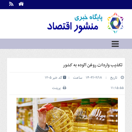
اطلاعات
تماس
تماس
با
ما
درباره
ما
سرویس
تکذیب واردات روغن آلوده به کشور
ها
خانه
تاریخ : ۱۴۰۳/۰۲/۱۸ ساعت :
کد خبر 1205
بازار
سرمایه
۱۱:۱۵:۵۵
پرینت
و
بورس
مسکن
و
شهری
نفت،