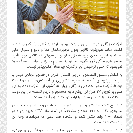
گاز
و
پتروشیمی
صنعت
و
خودرو
شرکت بازرگانی دولتی ایران واردات روغن آلوده به کشور را تکذیب کرد و
استارت
گفت: اساساً هیچ‌گونه کالایی بدون مجوز سازمان غذا و دارو و سازمان ملی
آپ
استاندارد ایران، امکان ورود به بازار ندارد و در صورتی‌ که کالایی مورد تأیید
و
سازمان‌های مذکور قرار نگیرد، نه تنها به مجاری توزیع و مبادی مصرف وارد
فن
نمی‌شود که حتی ترخیص آن از گمرک نیز عملاًً امکان‌پذیر نیست.
آوری
به گزارش منشور اقتصادی، در پی انتشار خبری در فضای مجازی مبنی بر
واردات روغن‌های آلوده به سموم کشاورزی و آفت‌کش‌ها در مرداد۱۴۰۰
بانک
توسط شرکت مادر تخصصی بازرگانی ایران به کشور، این شرکت توضیحاتی
،
مبنی بر توزیع ۴۷ هزار تن روغن مایع مسموم و تاریخ گذشته در این دولت
بیمه
و نکات مندرج در خبر مذکور را ارائه کرد که در زیر آمده است:
و
۱. تاریخ ثبت سفارش و ورود روغن مورد ادعا، مربوط به دولت قبل در
ارز
سال‌های ۱۳۹۹ و ۱۴۰۰ بوده و مشخصاً در اسفندماه ۱۳۹۹ خریداری و در
دیجیتال
تیرماه ۱۴۰۰ وارد کشور شده و یک‌ماه بعد یعنی در مردادماه، وجه آن
کشاورزی
پرداخت شده است.
و
۲. در مهرماه ۱۴۰۰ از سوی سازمان غذا و دارو، نمونه‌گیری روغن‌های