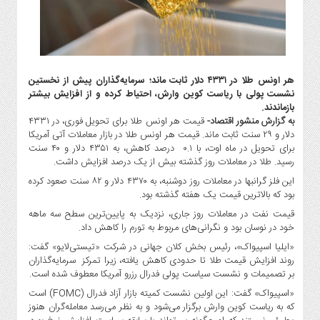
گاز
و
پتروشیمی
صنعت
و
هر اونس طلا در ۴۳۳۱ دلار ثابت ماند؛ سرمایه‌گذاران پیش از نخستین
خودرو
نشست پولی با ریاست کوین وارش، احتیاط کرده و از افزایش بیشتر
بازماندند.
استارت
به گزارش منشور اقتصاد-
قیمت هر اونس طلا برای تحویل فوری، در ۴۳۳۱
آپ
دلار و ۲۹ سنت ثابت ماند. قیمت هر اونس طلا در بازار معاملات آتی آمریکا
و
برای تحویل در ماه اوت، با ۰.۱ درصد کاهش، به ۴۳۵۱ دلار و ۴۰ سنت
فن
رسید. طلا در معاملات روز گذشته بیش از یک درصد افزایش داشت.
آوری
این فلز گرانبها در معاملات روز دوشنبه، به ۴۳۷۰ دلار و ۸۲ سنت صعود کرده
بانک
بود که بالاترین قیمت یک هفته‌ گذشته بود.
،
قیمت نفت در معاملات روز جاری، نزدیک به پایین‌ترین سطح سه ماهه
بیمه
خود در نوسان بود و نگرانی‌های مربوط به تورم را کاهش داد.
و
«ایلیا اسپیواک»، رئیس بخش کلان جهانی در شرکت «تیستی‌لایو» گفت:
ارز
روند افزایش قیمت طلا تا حدودی کاهش یافته، زیرا تمرکز سرمایه‌گذاران
دیجیتال
بر تصمیمات و نشست سیاست پولی فدرال رزرو آمریکا معطوف شده است.
کشاورزی
«اسپیواک» گفت: این اولین نشست کمیته بازار آزاد فدرال (FOMC) است
که به ریاست کوین وارش برگزار می‌شود و به نظر می‌رسد معامله‌گران هنوز
و