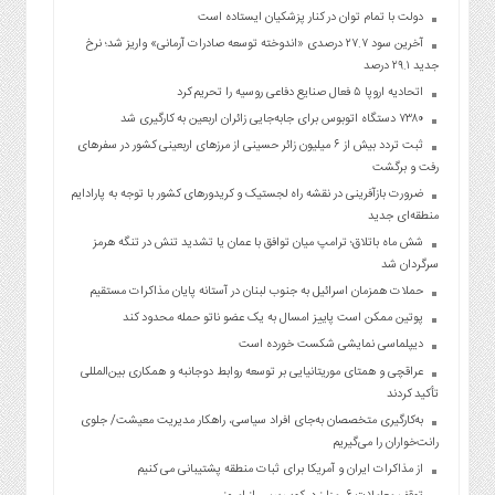
دولت با تمام توان در کنار پزشکیان ایستاده است
آخرین سود ۲۷.۷ درصدی «اندوخته توسعه صادرات آرمانی» واریز شد؛ نرخ
جدید ۲۹.۱ درصد
اتحادیه اروپا ۵ فعال صنایع دفاعی روسیه را تحریم کرد
۷۳۸۰ دستگاه اتوبوس برای جابه‌جایی زائران اربعین به‌ کارگیری شد
ثبت تردد بیش از ۶ میلیون زائر حسینی از مرزهای اربعینی کشور در سفرهای
رفت و برگشت
ضرورت بازآفرینی در نقشه راه لجستیک و کریدورهای کشور با توجه به پارادایم
منطقه‌ای جدید
شش ماه باتلاق؛ ترامپ میان توافق با عمان یا تشدید تنش در تنگه هرمز
سرگردان شد
حملات همزمان اسرائیل به جنوب لبنان در آستانه پایان مذاکرات مستقیم
پوتین ممکن است پاییز امسال به یک عضو ناتو حمله محدود کند
دیپلماسی نمایشی شکست خورده است
عراقچی و همتای موریتانیایی بر توسعه روابط دوجانبه و همکاری بین‌المللی
تأکید کردند
به‌کارگیری متخصصان به‌جای افراد سیاسی، راهکار مدیریت معیشت/ جلوی
رانت‌خواران را می‌گیریم
از مذاکرات ایران و آمریکا برای ثبات منطقه پشتیبانی می کنیم