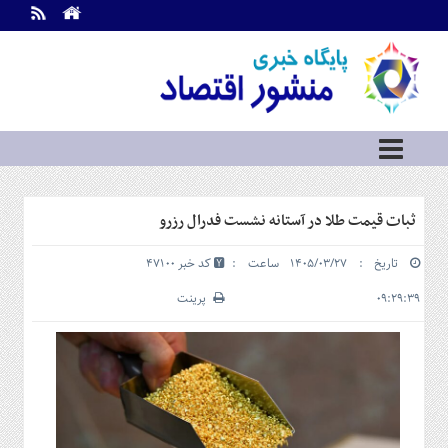
اطلاعات
تماس
تماس
با
ما
درباره
ما
سرویس
ثبات قیمت طلا در آستانه نشست فدرال رزرو
ها
خانه
تاریخ : ۱۴۰۵/۰۳/۲۷ ساعت :
کد خبر 47100
بازار
سرمایه
۰۹:۲۹:۳۹
پرینت
و
بورس
مسکن
و
شهری
نفت،