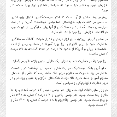
مطمئن نیستند که او چگونه می‌تواند با سابقه سیاست افزایش نرخ بهره،
صنایع
افزایش تورم و فشار کاخ سفید که خواستار کاهش نرخ بهره است، کنار
غذایی
بیاید.
سیاسی
پیش‌بینی‌ها حاکی از آن است که اکثر سیاست‌گذاران فدرال رزرو اکنون
و
احساس می‌کنند که باید هزینه‌های استقراض کوتاه‌مدت آمریکا را در تمام
بین
طول سال، ثابت نگه دارند و تعداد کمی از آنها برای جلوگیری از تثبیت تورم
در اقتصاد، افزایش نرخ بهره را مد نظر دارند.
الملل
بر اساس گزارش رویترز، طبق ابزار دیده‌بان فدرال شرکت CME، معامله‌گران
نگاه
انتظارات خود را برای افزایش نرخ بهره آمریکا در دسامبر، پس از اعلام
روز
تفاهم‌نامه ایران و آمریکا از حدود ۷۰ درصد در هفته گذشته، به ۵۹ درصد
گوناگون
کاهش داده‌اند.
نرخ بهره بالا بر جذابیت طلا به عنوان یک دارایی بدون بازده تاثیر می‌گذارد.
تحلیلگران بانک وست‌پک در یادداشتی تحقیقاتی نوشتند: در بلندمدت،
انتظار می‌رود حمایت ساختاری برای طلا ادامه یابد، که ناشی از تقاضای
مداوم آسیا و ادامه خرید طلا توسط بانک‌های مرکزی به عنوان پوششی در
برابر خطرات ژئوپلیتیکی و سیاسی است.
در بازار سایر فلزات ارزشمند، بهای هر اونس نقره با ۰.۲ درصد کاهش، به ۷۰
دلار و پنج سنت رسید. هر اونس پلاتین با ۰.۷ درصد کاهش، به ۱۷۹۲ دلار
و پنج سنت رسید. هر اونس پالادیوم با ۰.۸ درصد کاهش، به ۱۳۴۱ دلار و
۲۳ سنت رسید.