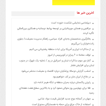
آخرین خبر ها
دیپلماسی نمایشی شکست خورده است
عراقچی و همتای موریتانیایی بر توسعه روابط دوجانبه و همکاری بین‌المللی
تأکید کردند
به‌کارگیری متخصصان به‌جای افراد سیاسی، راهکار مدیریت معیشت/ جلوی
رانت‌خواران را می‌گیریم
از مذاکرات ایران و آمریکا برای ثبات منطقه پشتیبانی می کنیم
توقف معاملات ۶ رمزارز در کوین‌بیس از امروز
آغاز دور سوم مذاکرات لبنان و اسرائیل در رم / تخلیه یک شهرک در جنوب
لبنان برای افزایش فشار
امشب گزارش دوساله پزشکیان درباره اقتصاد و معیشت منتشر می‌شود
در دفاع از ایران جان بر کف خواهیم بود
رایزنی پاکستان درباره بحران منطقه و تنگه هرمز ادامه دارد
طلا برای چهارمین روز متوالی صعود کرد و به بالاترین سطح هفت هفته‌ای
رسید
جهان در آستانه موج جدید افزایش قیمت مواد غذایی
استفاده از خاک عراق برای حمله به همسایگان ممنوع است