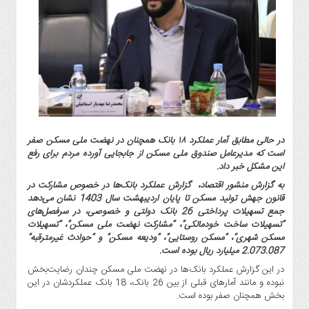
گاز
و
پتروشیمی
صنعت
و
خودرو
استارت
آپ
و
در حالی مطابق آمار عملکرد ۱۸ بانک همچنان در نهضت ملی مسکن صفر
فن
است که مدیرعامل صندوق ملی مسکن از جابجایی آورده مردم برای رفع
این مشکل خبر داد.
آوری
به گزارش منشور اقتصاد، گزارش عملکرد بانک‌ها در خصوص مشارکت در
بانک
قانون جهش تولید مسکن تا پایان اردیبهشت سال 1403 نشان می‌دهد
،
جمع تسهیلات پرداختی 26 بانک دولتی و خصوصی، در سرفصل‌های
بیمه
“تسهیلات ساخت خودمالکی”، “مشارکت نهضت ملی مسکن”، “تسهیلات
و
مسکن شهری”، “مسکن روستایی”، “ودیعه مسکن” و “حوادث غیرمترقبه”
ارز
2.073.087 میلیارد ریال بوده است.
دیجیتال
در این گزارش عملکرد بانک‌ها در نهضت ملی مسکن چندان رضایت‌بخش
نبوده و مانند آمارهای قبلی از بین 26 بانک، 18 بانک عملکردشان در این
کشاورزی
بخش همچنان صفر بوده است.
و