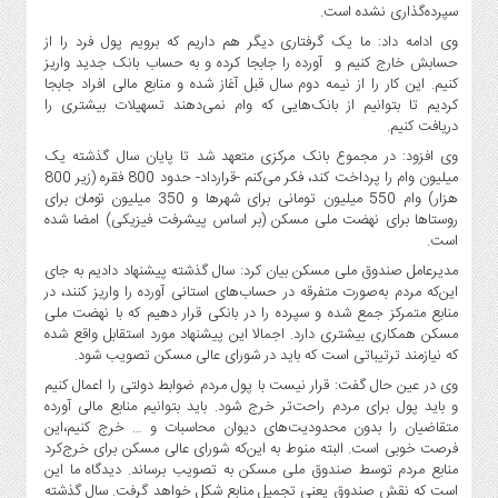
سپرده‌گذاری نشده است.
وی ادامه داد: ما یک گرفتاری دیگر هم داریم که برویم پول فرد را از
حسابش خارج کنیم و آورده را جابجا کرده و به حساب بانک جدید واریز
کنیم. این کار را از نیمه دوم سال قبل آغاز شده و منابع مالی افراد جابجا
کردیم تا بتوانیم از بانک‌هایی که وام نمی‌دهند تسهیلات بیشتری را
دریافت کنیم.
وی افزود: در مجموع بانک مرکزی متعهد شد تا پایان سال گذشته یک
میلیون وام را پرداخت کند، فکر می‌کنم -قرارداد- حدود 800 فقره (زیر 800
هزار) وام 550 میلیون تومانی برای شهرها و 350 میلیون تومان برای
روستاها برای نهضت ملی مسکن (بر اساس پیشرفت فیزیکی) امضا شده
است.
مدیرعامل صندوق ملی مسکن بیان کرد:‌ سال گذشته پیشنهاد دادیم به جای
این‌که مردم به‌صورت متفرقه در حساب‌های استانی آورده را واریز کنند، در
منابع متمرکز جمع شده و سپرده را در بانکی قرار دهیم که با نهضت ملی
مسکن همکاری بیشتری دارد. اجمالا این پیشنهاد مورد استقابل واقع شده
که نیازمند ترتیباتی است که باید در شورای عالی مسکن تصویب شود.
وی در عین حال گفت: قرار نیست با پول مردم ضوابط دولتی را اعمال کنیم
و باید پول برای مردم راحت‌تر خرج شود. باید بتوانیم منابع مالی آورده
متقاضیان را بدون محدودیت‌های دیوان محاسبات و … خرج کنیم،‌این
فرصت خوبی است. البته منوط به این‌که شورای عالی مسکن برای خرج‌کرد
منابع مردم توسط صندوق ملی مسکن به تصویب برساند. دیدگاه ما این
است که نقش صندوق یعنی تجمیل منابع شکل خواهد گرفت. سال گذشته