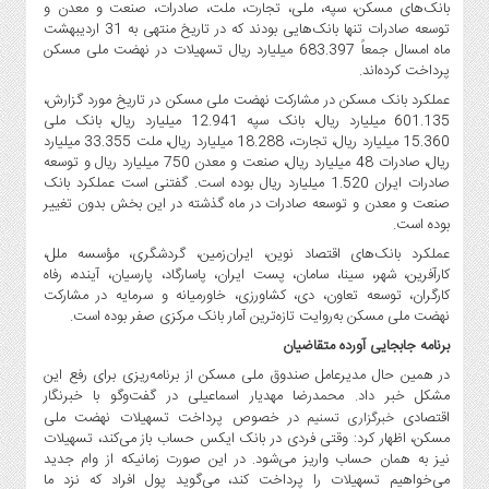
صنایع
بانک‌های مسکن، سپه، ملی، تجارت، ملت، صادرات، صنعت و معدن و
توسعه صادرات تنها بانک‌هایی بودند که در تاریخ منتهی به 31 اردیبهشت
غذایی
ماه امسال جمعاً 683.397 میلیارد ریال تسهیلات در نهضت ملی مسکن
سیاسی
پرداخت کرده‌اند.
و
عملکرد بانک مسکن در مشارکت نهضت ملی مسکن در تاریخ مورد گزارش،
بین
601.135 میلیارد ریال، بانک سپه 12.941 میلیارد ریال، بانک ملی
الملل
15.360 میلیارد ریال، تجارت، 18.288 میلیارد ریال، ملت 33.355 میلیارد
ریال، صادرات 48 میلیارد ریال، صنعت و معدن 750 میلیارد ریال و توسعه
نگاه
صادرات ایران 1.520 میلیارد ریال بوده است. گفتنی است عملکرد بانک
روز
صنعت و معدن و توسعه صادرات در ماه گذشته در این بخش بدون تغییر
گوناگون
بوده است.
عملکرد بانک‌های اقتصاد نوین، ایران‌زمین، گردشگری، مؤسسه ملل،
کارآفرین، شهر، سینا، سامان، پست ایران، پاسارگاد، پارسیان، آینده، رفاه
کارگران، توسعه تعاون، دی، کشاورزی، خاورمیانه و سرمایه در مشارکت
نهضت ملی مسکن به‌روایت تازه‌ترین آمار بانک مرکزی صفر بوده است.
برنامه جابجایی آورده متقاضیان
در همین حال مدیرعامل صندوق ملی مسکن از برنامه‌ریزی برای رفع این
مشکل خبر داد. محمدرضا مهدیار اسماعیلی در گفت‌وگو با خبرنگار
اقتصادی
در خصوص پرداخت تسهیلات نهضت ملی
خبرگزاری تسنیم
مسکن، اظهار کرد: وقتی فردی در بانک ایکس حساب باز می‌کند، تسهیلات
نیز به همان حساب واریز می‌شود. در این صورت زمانیکه از وام جدید
می‌خواهیم تسهیلات را پرداخت کند، می‌گوید پول افراد که نزد ما