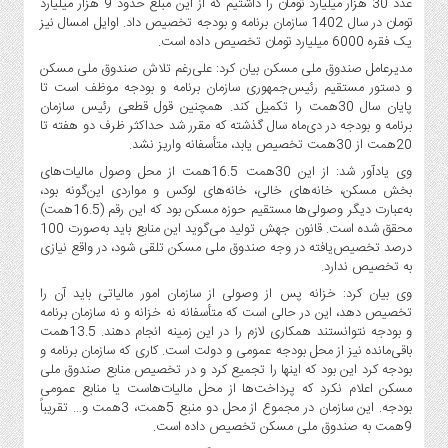
عدد 30 هزار میلیارد تومان را داشتیم که از این مبلغ حدود 9 هزار میلیارد
تومان در سال 1402 سازمان برنامه و بودجه تخصیص داد. اوایل امسال نیز
یک فقره 6000 میلیارد تومان تخصیص داده است.
مدیرعامل صندوق ملی مسکن بیان کرد:‌ علی‌رغم تلاش صندوق ملی مسکن
و دستور مستقیم رئیس‌جمهوری سازمان برنامه و بودجه موظف است تا
پایان سال 30همت را تکمیل کند. همچنین قول قطعی رئیس سازمان
برنامه و بودجه در دی‌ماه سال گذشته که مقرر شد حداکثر ظرف دو هفته تا
20همت از 30همت تخصیص یابد، متأسفانه واریز نشد.
وی یادآور شد: از این 30همت 16.5همت از محل وصول مالیات‌های
بخش مسکن، خانه‌های خالی، خانه‌های لوکس و مواردی این‌گونه بود،
به‌عبارت دیگر وصولی‌ها مستقیم حوزه مسکن بود که این رقم (16.5همت)
محقق شده است. قانون جهش تولید می‌گوید این منابع باید به‌صورت 100
درصد تخصیص‌یافته در وجه صندوق ملی مسکن تلقی شود، در واقع نیازی
به تخصیص ندارد.
وی بیان کرد:‌ خزانه پس از وصولی از سازمان امور مالیاتی باید آن را
تخصیص دهد، این در حالی است که متأسفانه نه خزانه و نه سازمان برنامه
و بودجه نتوانستند همکاری لازم را در این زمینه انجام دهند. 13.5همت
باقی‌مانده نیز از محل بودجه عمومی و دولت است. کاری که سازمان برنامه و
بودجه کرد این بود که اینها را تجمیع کرد و در تخصیص‌ منابع صندوق ملی
مسکن اعلام نکرد که پرداخت‌ها از محل مالیات‌هاست یا منابع عمومی
بودجه. این سازمان در مجموع از محل دو منبع 5همت، 3همت و… تقریباً
9همت به صندوق ملی مسکن تخصیص داده است.