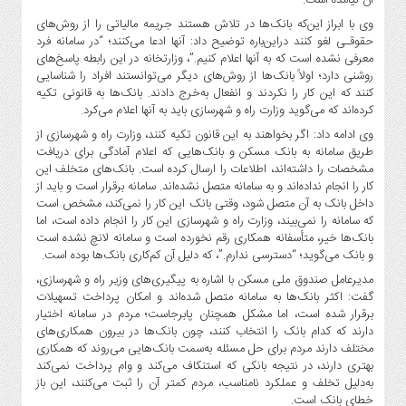
وی با ابراز این‌که بانک‌ها در تلاش هستند جریمه مالیاتی را از روش‌های
حقوقـی لغو کنند دراین‌باره توضیح داد: آنها ادعا می‌کنند؛ “در سامانه فرد
معرفی نشده است که به آنها اعلام کنیم.”، وزارتخانه در این رابطه پاسخ‌های
روشنی دارد؛ اولاً بانک‌ها از روش‌های دیگر می‌توانستند افراد را شناسایی
کنند که این کار را نکردند و انفعال به‌خرج دادند. بانک‌ها به قانونی تکیه
کرده‌اند که می‌گوید وزارت راه و شهرسازی باید به آنها اعلام می‌کرد.
وی ادامه داد:‌ اگر بخواهند به این قانون تکیه کنند،‌ وزارت راه و شهرسازی از
طریق سامانه به بانک مسکن و بانک‌هایی که اعلام آمادگی برای دریافت
مشخصات را داشته‌اند، اطلاعات را ارسال کرده است. بانک‌های متخلف این
کار را انجام نداده‌اند و به سامانه متصل نشده‌اند. سامانه برقرار است و باید از
داخل بانک به آن متصل شود، وقتی بانک این کار را نمی‌کند، مشخص است
که سامانه را نمی‌بیند، وزارت راه و شهرسازی این کار را انجام داده است، اما
بانک‌ها خیر، متأسفانه همکاری رقم نخورده است و سامانه لانچ نشده است
و بانک می‌گوید؛ “دسترسی ندارم.”، که دلیل آن کم‌کاری بانک‌ها بوده است.
مدیرعامل صندوق ملی مسکن با اشاره به پیگیری‌های وزیر راه و شهرسازی،
گفت: اکثر بانک‌ها به سامانه متصل شده‌اند و امکان پرداخت تسهیلات
برقرار شده است، اما مشکل همچنان پابرجاست؛ مردم در سامانه اختیار
دارند که کدام بانک را انتخاب کنند، چون بانک‌ها در بیرون همکاری‌های
مختلف دارند مردم برای حل مسئله به‌سمت بانک‌هایی می‌روند که همکاری
بهتری دارند، در نتیجه بانکی که استنکاف می‌کند و وام پرداخت نمی‌کند
به‌دلیل تخلف و عملکرد نامناسب، مردم کمتر آن را ثبت می‌کنند، این باز
خطای بانک است.