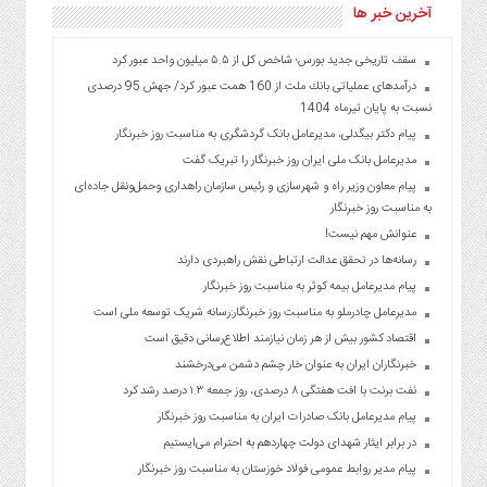
آخرین خبر ها
سقف تاریخی جدید بورس؛ شاخص کل از ۵.۵ میلیون واحد عبور کرد
درآمدهای عملیاتی بانك ملت از 160 همت عبور كرد/ جهش 95 درصدی
نسبت به پایان تیرماه 1404
پیام دکتر بیگدلی، مدیرعامل بانک گردشگری به مناسبت روز خبرنگار
مدیرعامل بانک ملی ایران روز خبرنگار را تبریک گفت
پیام معاون وزیر راه و شهرسازی و رئیس سازمان راهداری وحمل‌ونقل جاده‌ای
به مناسبت روز خبرنگار
عنوانش مهم نیست!
رسانه‌ها در تحقق عدالت ارتباطی نقش راهبردی دارند
پیام مدیرعامل بیمه کوثر به مناسبت روز خبرنگار
مدیرعامل چادرملو به مناسبت روز خبرنگار:رسانه شریک توسعه ملی است
اقتصاد کشور بیش از هر زمان نیازمند اطلاع‌رسانی دقیق است
خبرنگاران ایران به عنوان خار چشم دشمن می‌درخشند
نفت برنت با افت هفتگی ۸ درصدی، روز جمعه ۱.۳ درصد رشد کرد
پیام مدیرعامل بانک صادرات ایران به مناسبت روز خبرنگار
در برابر ایثار شهدای دولت چهاردهم به احترام می‌ایستیم
پیام مدیر روابط عمومی فولاد خوزستان به مناسبت روز خبرنگار