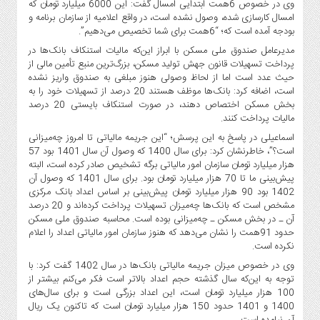
وی در خصوص 6همت ابتدایی امسال گفت:‌ این 6000 میلیارد تومان که
امسال کارسازی شده، وصول نشده است، در واقع اعلامیه از سازمان برنامه و
بودجه آمده است که؛ “6همت برای شما تخصیص می‌دهیم”.
مدیرعامل صندوق ملی مسکن با ابراز این‌که مالیات استنکاف بانک‌ها در
پرداخت تسهیلات قانون جهش تولید مسکن، بزرگ‌ترین منبع تأمین مالی از
حیث عدد است اما از لحاظ وصولی هنوز مبلغی به صندوق واریز نشده
است، اضافه کرد: بانک‌ها موظف هستند 20 درصد از تسهیلات خود را به
بخش مسکن اختصاص دهند، در صورت استنکاف بایستی 20 درصد
مالیات پرداخت کنند.
اسماعیلی در پاسخ به این پرسش؛ “این جریمه مالیاتی تا امروز چه‌میزانی
است؟”، خاطرنشان کرد: برای سال 1400 که وصول آن سال 1401 بود 57
هزار میلیارد تومان سازمان امور مالیاتی برگه تشخیص صادر کرده است، البته
پیش‌بینی ما تا 70 هزار میلیارد تومان بود. برای سال 1401 که وصول آن
1402 بود 90 هزار میلیارد تومان پیش‌بینی بر اساس اعداد بانک مرکزی
مشخص است که بانک‌ها چه‌میزان تسهیلات پرداخت کرده‌اند و 20 درصد
آن ـ در بخش مسکن ـ چه‌میزانی بوده است. محاسبه صندوق ملی مسکن
حدود 91همت را نشان می‌دهد که هنوز سازمان امور مالیاتی اعداد را اعلام
نکرده است.
وی در خصوص میزان جریمه مالیاتی بانک‌ها در سال 1402 گفت کرد:‌ با
توجه به این‌که سال گذشته حجم اعداد بالاتر است فکر می‌کنم بیشتر از
100 هزار میلیارد تومان است، این اعداد بزرگی است و برای سال‌های
1400 و 1401 حدود 150 هزار میلیارد تومان است که تاکنون یک ریال
آن نیامده است.