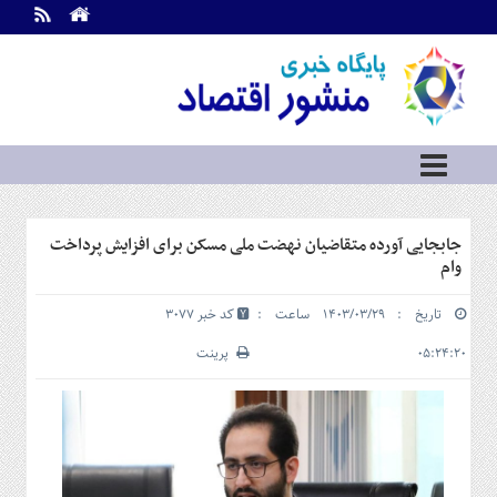
اطلاعات
تماس
تماس
با
ما
درباره
ما
سرویس
جابجایی آورده متقاضیان نهضت ملی مسکن برای افزایش پرداخت
ها
خانه
وام
بازار
تاریخ : ۱۴۰۳/۰۳/۲۹ ساعت :
کد خبر 3077
سرمایه
و
۰۵:۲۴:۲۰
پرینت
بورس
مسکن
و
شهری
نفت،