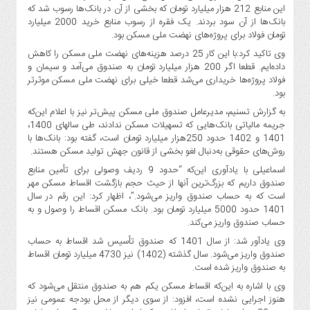
این منابع 212 هزار میلیارد تومان که بخشی از آن در بانک‌ها رسوب شد که
بانک‌ها از آن سود بردند. یک فقره از رسوب منابع خرید 2000 میلیارد
تومان فولاد برای پروژه‌های نهضت ملی مسکن بود.
وی تاکید کرد:‌با این کار 25 درصد هزینه‌های نهضت ملی مسکن را کاهش
داده‌ایم. قطعا اگر 200 هزار میلیارد تومان به صندوق می‌آمد و سیمان و
فولاد پروژه‌ها خریداری می‌شد قطعا خیلی برای نهضت ملی مسکن موثرتر
بود.
به گزارش تسنیم، مدیرعامل صندوق ملی مسکن پیش‌تر نیز با اعلام این‌که
جریمه مالیاتی بانک‌هایی که تسهیلات مسکن ندادند، طی سالهای 1400،
1401 و 1402 حدود 250هزار میلیارد تومان است، گفته بود: بانک‌ها با
روش‌های حقوقی به‌دنبال لغو بخشی از قانون جهش تولید مسکن هستند.
اسماعیلی با یادآوری این‌که “حدود 9 ردیف وصولی برای تأمین منابع
صندوق داریم که بزرگ‌ترین آنها از حیث حجم بازگشت اقساط مسکن مهر
است که به حساب صندوق واریز می‌شود.”، اظهار کرد:‌ این رقم در سال
1401 حدود 5000 میلیارد تومان بود. بانک مسکن اقساط را وصول و به
حساب صندوق واریز می‌کند.
وی یادآور شد: از سال 1401 که صندوق تأسیس شد اقساط به حساب
صندوق واریز می‌شود. سال گذشته (1402) نیز 4730 میلیارد تومان اقساط
به صندوق واریز شده است.
وی با اشاره به این‌که اقساط مسکن یکم هم به صندوق منتقل می‌شود که
هنوز اجرایی نشده است، افزود: از سوی دیگر از محل بودجه عمومی نیز