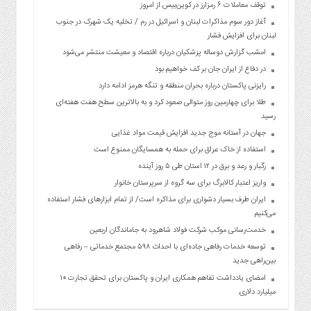
توقف معاملات ۶ رمزارز در کوین‌بیس از امروز
آغاز دور سوم مذاکرات لبنان و اسرائیل در رم / تخلیه یک شهرک در جنوب
لبنان برای افزایش فشار
امشب گزارش دوساله پزشکیان درباره اقتصاد و معیشت منتشر می‌شود
در دفاع از ایران جان بر کف خواهیم بود
رایزنی پاکستان درباره بحران منطقه و تنگه هرمز ادامه دارد
طلا برای چهارمین روز متوالی صعود کرد و به بالاترین سطح هفت هفته‌ای
رسید
جهان در آستانه موج جدید افزایش قیمت مواد غذایی
استفاده از خاک عراق برای حمله به همسایگان ممنوع است
رگبار و رعد و برق در ۱۲ استان طی ۵ روز آینده
واریز اعتبار کالابرگ برای سه گروه از سرپرستان خانوار
ایران طرف بسیار دشواری برای مذاکره است/ از تمام ابزارهای فشار استفاده
می‌کنیم
خدمت‌رسانی موکب شرکت فولاد شاهرود به جاماندگان اربعین
توسعه خدمات رفاهی جاده‌ای با احداث ۵۹۸ مجتمع خدماتی – رفاهی
بین‌راهی جدید
امضای یادداشت تفاهم همکاری ایران و پاکستان برای تحقق تجارت ۱۰
میلیارد دلاری