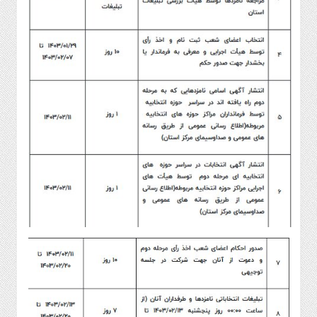
صنایع
غذایی
سیاسی
و
بین
الملل
نگاه
روز
گوناگون