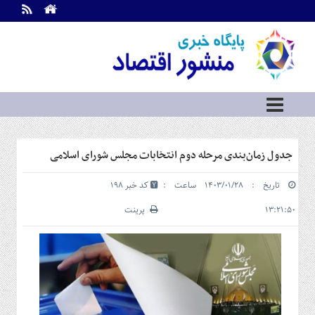
اطلاعات
تماس
تماس
با
ما
درباره
ما
سرویس
جدول زمان‌بندی مرحله دوم انتخابات مجلس شورای اسلامی
ها
خانه
تاریخ : ۱۴۰۳/۰۱/۲۸ ساعت :
کد خبر 198
بازار
سرمایه
۱۳:۲۱:۵۰
پرینت
و
بورس
مسکن
و
شهری
نفت،