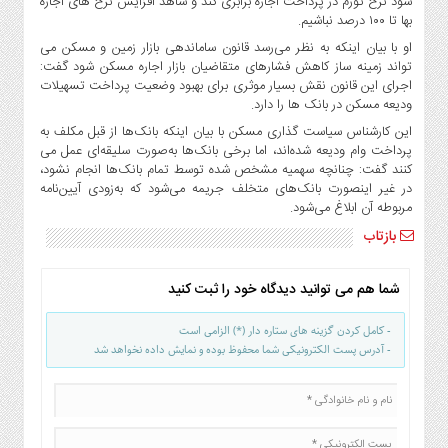
شود نرخ تورم در پرداخت اجاره برابری کند و شاهد افزایش نرخ های اجاره
صنایع
بها تا ۱۰۰ درصد نباشیم.
غذایی
او با بیان اینکه به نظر می‌رسد قانون ساماندهی بازار زمین و مسکن می
سیاسی
تواند زمینه ساز کاهش فشارهای متقاضیان بازار اجاره مسکن شود گفت:
و
اجرای این قانون نقش بسیار موثری برای بهبود وضعیت پرداخت تسهیلات
بین
ودیعه مسکن در بانک ها را دارد‌.
الملل
این کارشناس سیاست گذاری مسکن با بیان اینکه بانک‌ها از قبل مکلف به
پرداخت وام ودیعه شده‌اند، اما برخی بانک‌ها به‌صورت سلیقه‌ای عمل می
نگاه
کنند گفت: چنانچه سهمیه مشخص شده توسط تمام بانک‌ها انجام نشود،
روز
در غیر اینصورت بانک‌های متخلف جریمه می‌شود که به‌زودی آیین‌نامه
گوناگون
مربوطه آن ابلاغ می‌شود.
بازتاب
شما هم می توانید دیدگاه خود را ثبت کنید
- کامل کردن گزینه های ستاره دار (*) الزامی است
- آدرس پست الکترونیکی شما محفوظ بوده و نمایش داده نخواهد شد