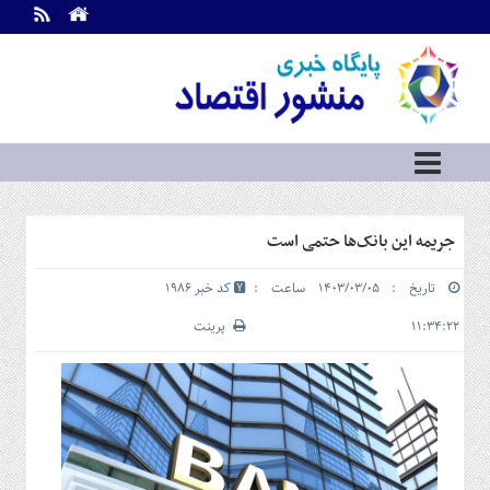
اطلاعات
تماس
تماس
با
ما
درباره
ما
سرویس
جریمه این بانک‌ها حتمی است
ها
خانه
تاریخ : ۱۴۰۳/۰۳/۰۵ ساعت :
کد خبر 1986
بازار
سرمایه
۱۱:۳۴:۲۲
پرینت
و
بورس
مسکن
و
شهری
نفت،