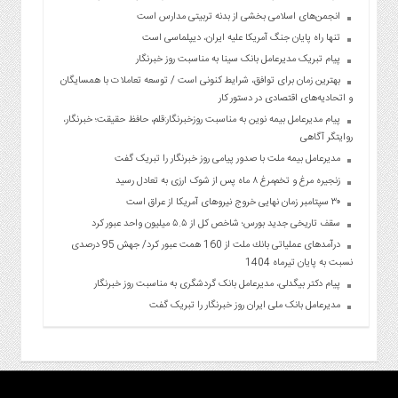
انجمن‌های اسلامی بخشی از بدنه تربیتی مدارس است
تنها راه پایان جنگ آمریکا علیه ایران، دیپلماسی است
پیام تبریک مدیرعامل بانک سینا به مناسبت روز خبرنگار
بهترین زمان برای توافق، شرایط کنونی است / توسعه تعاملات با همسایگان
و اتحادیه‌های اقتصادی در دستور کار
پیام مدیرعامل بیمه نوین به مناسبت روزخبرنگار:قلم، حافظ حقیقت؛ خبرنگار،
روایتگر آگاهی
مدیرعامل بیمه ملت با صدور پیامی روز خبرنگار را تبریک گفت
زنجیره مرغ و تخم‌مرغ ۸ ماه پس از شوک ارزی به تعادل رسید
۳۰ سپتامبر زمان نهایی خروج نیروهای آمریکا از عراق است
سقف تاریخی جدید بورس؛ شاخص کل از ۵.۵ میلیون واحد عبور کرد
درآمدهای عملیاتی بانك ملت از 160 همت عبور كرد/ جهش 95 درصدی
نسبت به پایان تیرماه 1404
پیام دکتر بیگدلی، مدیرعامل بانک گردشگری به مناسبت روز خبرنگار
مدیرعامل بانک ملی ایران روز خبرنگار را تبریک گفت