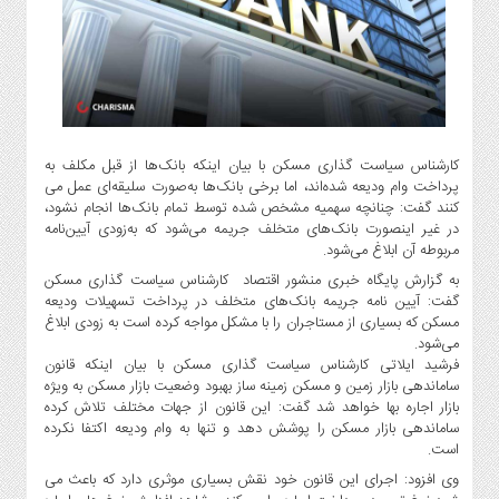
گاز
و
پتروشیمی
صنعت
و
خودرو
کارشناس سیاست گذاری مسکن با بیان اینکه بانک‌ها از قبل مکلف به
استارت
پرداخت وام ودیعه شده‌اند، اما برخی بانک‌ها به‌صورت سلیقه‌ای عمل می
آپ
کنند گفت: چنانچه سهمیه مشخص شده توسط تمام بانک‌ها انجام نشود،
و
در غیر اینصورت بانک‌های متخلف جریمه می‌شود که به‌زودی آیین‌نامه
فن
مربوطه آن ابلاغ می‌شود.
آوری
به گزارش پایگاه خبری منشور اقتصاد کارشناس سیاست گذاری مسکن
گفت: آیین نامه جریمه بانک‌های متخلف در پرداخت تسهیلات ودیعه
بانک
مسکن که بسیاری از مستاجران را با مشکل مواجه کرده است به زودی ابلاغ
،
می‌شود.
بیمه
فرشید ایلاتی کارشناس سیاست گذاری مسکن با بیان اینکه قانون
و
ساماندهی بازار زمین و مسکن زمینه ساز بهبود وضعیت بازار مسکن به ویژه
ارز
بازار اجاره بها خواهد شد گفت: این قانون از جهات مختلف تلاش کرده
دیجیتال
ساماندهی بازار مسکن را پوشش دهد و تنها به وام ودیعه اکتفا نکرده
است.
کشاورزی
وی افزود: اجرای این قانون خود نقش بسیاری موثری دارد که باعث می
و