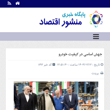
اطلاعات
تماس
تماس
با
ما
درباره
ما
سرویس
جهش اساسی در کیفیت خودرو
ها
خانه
تاریخ : ۱۴۰۳/۰۲/۱۲ ساعت : ۱۲:۵۱:۳۰
کد خبر 892
بازار
سرمایه
پرینت
و
بورس
مسکن
و
شهری
نفت،