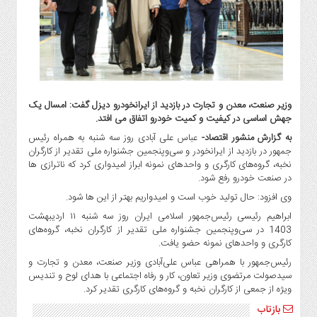
گاز
و
پتروشیمی
صنعت
و
خودرو
وزیر صنعت، معدن و تجارت در بازدید از ایرانخودرو دیزل گفت: امسال یک
استارت
جهش اساسی در کیفیت و کمیت خودرو اتفاق می افتد.
آپ
به گزارش منشور اقتصاد-
عباس علی آبادی روز سه شنبه به همراه رئیس
و
جمهور در بازدید از ایرانخودر و سی‌وپنجمین جشنواره ملی تقدیر از کارگران
فن
نخبه، گروه‌های کارگری و واحدهای نمونه ابراز امیدواری کرد که ناترازی ها
آوری
در صنعت خودرو رفع شود.
بانک
وی افزود: حال تولید خوب است و امیدواریم بهتر از این ها شود.
،
ابراهیم رئیسی رئیس‌جمهور اسلامی ایران روز سه شنبه ۱۱ اردیبهشت
بیمه
1403 در سی‌وپنجمین جشنواره ملی تقدیر از کارگران نخبه، گروه‌های
و
کارگری و واحدهای نمونه حضو یافت.
ارز
رئیس‌جمهور با همراهی عباس علی‌آبادی وزیر صنعت، معدن و تجارت و
دیجیتال
سیدصولت مرتضوی وزیر تعاون، کار و رفاه اجتماعی با هدای لوح و تندیس
ویژه از جمعی از کارگران نخبه و گروه‌های کارگری تقدیر کرد.
کشاورزی
و
بازتاب