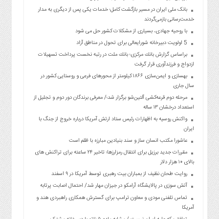
بانک ملی ایران در مسیر بازگشت کامل؛ خدمات یکی پس از دیگری به مدار
خدمت‌رسانی بازمی‌گردند
با روحیه جهادی، بسیاری از مشکلات کشور حل می شود
5 اولویت دبیرخانه شورایعالی برای تحول در مناطق آزاد
براساس گزارش بانك مركزی؛ بانك ملت در رتبه نخست پرداخت تسهیلات
ازدواج و فرزندآوری قرار گرفت
بهسازی و ایمن‌سازی ۱۸۶۶ کیلومتر از محورهای فرعی و روستایی کشور در
سال جاری
مرحله دوم قرعه‌کشی آلتین‌شو برگزار شد؛/ معرفی برندگان دور دوم و تجلیل از
استعداد درخشان ۱۳ ساله
واکنش روسیه به اظهارات رئیس ستاد ارتش آمریکا درباره خروج از جنگ با
ایران
عاشورا مکتب انسان ساز و سند بنیادین مبارزه با ظلم است
مقررات جدید برزیل برای انتقال رمزارزها؛ تاخیر ۲۴ ساعته برای تراکنش های
بالای ۱۰ هزار دلار
روایت طحان نظیف از بمباران بیت رهبری توسط آمریکا در ۹ اسفند
آتش سوزی در پالایشگاه آرامکو در جیزان مهار شد/ احتمال اصابت پرتابه
تماس تلفنی مودی و معاون ترامپ برای گسترش همکاری راهبردی هند و
آمریکا