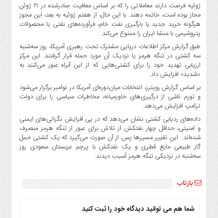
صنایع
ژوئیه فرصت دارند معاملاتی را که بر اساس معافیت صادرشده در ۲۱ ژوئن
غذایی
مجاز بوده است، خاتمه دهند. با این حال، از هفتم ژوئیه به بعد، این مجوز
هرگونه خرید جدید یا بارگیری نفت خام، فرآورده‌های نفتی یا محصولات
سیاسی
پتروشیمی با منشا ایران را ممنوع می‌کند.
و
طبق گزارش مرکز اطلاعات دریایی مشترک تحت رهبری آمریکا، روز سه‌شنبه
بین
سه کشتی در تنگه هرمز یا نزدیک آن مورد حمله قرار گرفتند. این مرکز
الملل
ارزیابی تهدید خود را برای کشتی‌هایی که از این آبراه عبور می‌کنند به
نگاه
«شدید» افزایش داد.
روز
بر اساس گزارش رویترز، انتخابات میان‌دوره‌ای آمریکا در نوامبر برگزار می‌شود
و تورم ناشی از درگیری‌های خاورمیانه، مخاطرات سیاسی را برای دولت
گوناگون
ترامپ افزایش می‌دهد.
داده‌های ردیابی کشتی نشان می‌دهد که در پی افزایش نگرانی‌های ایمنی
و امنیتی، حداقل چهار نفتکش از تلاش برای عبور از تنگه هرمز منصرف
شده‌اند. این تغییر مسیرها پس از آن صورت می‌گیرد که یک کشتی حمل
گاز طبیعی مایع قطری و یک نفتکش با پرچم عربستان سعودی روز
سه‌شنبه در نزدیکی تنگه هرمز آسیب دیدند.
بازتاب
شما هم می توانید دیدگاه خود را ثبت کنید