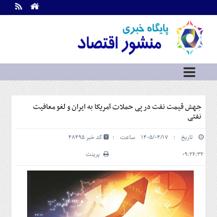
اطلاعات
تماس
تماس
با
ما
درباره
ما
سرویس
جهش قیمت نفت در پی حملات آمریکا به ایران و لغو معافیت
ها
خانه
نفتی
بازار
تاریخ : ۱۴۰۵/۰۴/۱۷ ساعت :
کد خبر 48495
سرمایه
و
۰۹:۲۶:۳۲
پرینت
بورس
مسکن
و
شهری
نفت،