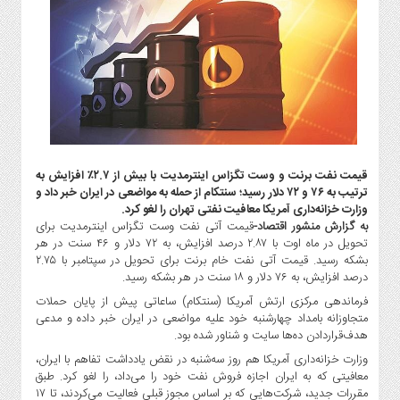
گاز
و
پتروشیمی
صنعت
و
خودرو
استارت
آپ
قیمت نفت برنت و وست تگزاس اینترمدیت با بیش از ۲.۷٪ افزایش به
و
ترتیب به ۷۶ و ۷۲ دلار رسید؛ سنتکام از حمله به مواضعی در ایران خبر داد و
فن
وزارت خزانه‌داری آمریکا معافیت نفتی تهران را لغو کرد.
آوری
به گزارش منشور اقتصاد-
قیمت آتی نفت وست تگزاس اینترمدیت برای
بانک
تحویل در ماه اوت با ۲.۸۷ درصد افزایش، به ۷۲ دلار و ۴۶ سنت در هر
بشکه رسید. قیمت آتی نفت خام برنت برای تحویل در سپتامبر با ۲.۷۵
،
درصد افزایش، به ۷۶ دلار و ۱۸ سنت در هر بشکه رسید.
بیمه
و
فرماندهی مرکزی ارتش آمریکا (سنتکام) ساعاتی پیش از پایان حملات
متجاوزانه بامداد چهارشنبه خود علیه مواضعی در ایران خبر داده و مدعی
ارز
هدف‌قراردادن ده‌ها سایت و شناور شده بود.
دیجیتال
وزارت خزانه‌داری آمریکا هم روز سه‌شنبه در نقض یادداشت تفاهم‌ با ایران،
کشاورزی
معافیتی که به ایران اجازه فروش نفت خود را می‌داد، را لغو کرد. طبق
و
مقررات جدید، شرکت‌هایی که بر اساس مجوز قبلی فعالیت می‌کردند، تا ۱۷