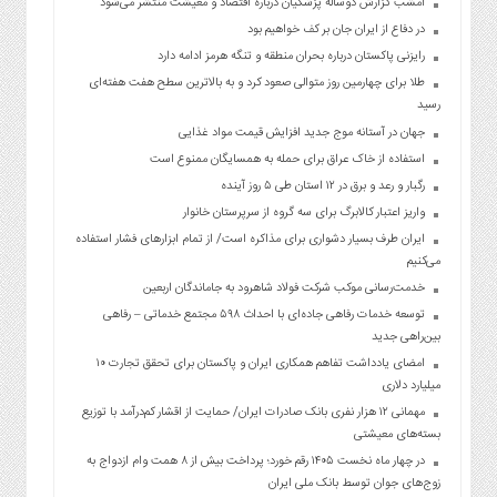
امشب گزارش دوساله پزشکیان درباره اقتصاد و معیشت منتشر می‌شود
در دفاع از ایران جان بر کف خواهیم بود
رایزنی پاکستان درباره بحران منطقه و تنگه هرمز ادامه دارد
طلا برای چهارمین روز متوالی صعود کرد و به بالاترین سطح هفت هفته‌ای
رسید
جهان در آستانه موج جدید افزایش قیمت مواد غذایی
استفاده از خاک عراق برای حمله به همسایگان ممنوع است
رگبار و رعد و برق در ۱۲ استان طی ۵ روز آینده
واریز اعتبار کالابرگ برای سه گروه از سرپرستان خانوار
ایران طرف بسیار دشواری برای مذاکره است/ از تمام ابزارهای فشار استفاده
می‌کنیم
خدمت‌رسانی موکب شرکت فولاد شاهرود به جاماندگان اربعین
توسعه خدمات رفاهی جاده‌ای با احداث ۵۹۸ مجتمع خدماتی – رفاهی
بین‌راهی جدید
امضای یادداشت تفاهم همکاری ایران و پاکستان برای تحقق تجارت ۱۰
میلیارد دلاری
مهمانی ۱۲ هزار نفری بانک صادرات ایران/ حمایت از اقشار کم‌درآمد با توزیع
بسته‌های معیشتی
در چهار ماه نخست ۱۴۰۵ رقم خورد؛ پرداخت بیش از ۸ همت وام ازدواج به
زوج‌های جوان توسط بانک ملی ایران