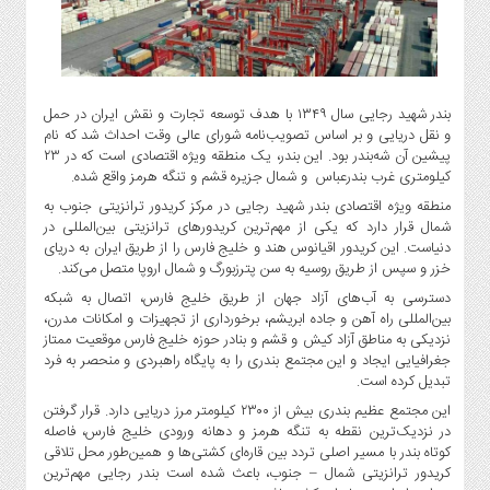
گاز
و
پتروشیمی
صنعت
و
بندر شهید رجایی سال ۱۳۴۹ با هدف توسعه تجارت و نقش ایران در حمل
و نقل دریایی و بر اساس تصویب‌نامه شورای عالی وقت احداث شد که نام
خودرو
پیشین آن‌ شه‌بندر بود. این بندر، یک منطقه ویژه اقتصادی است که در ۲۳
استارت
کیلومتری غرب بندرعباس و شمال جزیره قشم و تنگه هرمز واقع شده.
آپ
منطقه ویژه اقتصادی بندر شهید رجایی در مرکز کریدور ترانزیتی جنوب به
و
شمال قرار دارد که یکی از مهم‌ترین کریدورهای ترانزیتی بین‌المللی در
فن
دنیاست. این کریدور اقیانوس هند و خلیج فارس را از طریق ایران به دریای
آوری
خزر و سپس از طریق روسیه به سن پترزبورگ و شمال اروپا متصل می‌کند.
بانک
دسترسی به آب‌های آزاد جهان از طریق خلیج فارس، اتصال به شبکه
بین‌المللی راه آهن و جاده ابریشم، برخورداری از تجهیزات و امکانات مدرن،
،
نزدیکی به مناطق آزاد کیش و قشم و بنادر حوزه خلیج فارس موقعیت ممتاز
بیمه
جغرافیایی ایجاد و این مجتمع بندری را به پایگاه راهبردی و منحصر به فرد
و
تبدیل کرده است.
ارز
این مجتمع عظیم بندری بیش از ۲۳۰۰ کیلومتر مرز دریایی دارد. قرار گرفتن
دیجیتال
در نزدیک‌ترین نقطه به تنگه هرمز و دهانه ورودی خلیج فارس، فاصله
کشاورزی
کوتاه بندر با مسیر اصلی تردد بین قاره‌ای کشتی‌ها و همین‌طور محل تلاقی
کریدور ترانزیتی شمال – جنوب، باعث شده است بندر رجایی مهم‌ترین
و