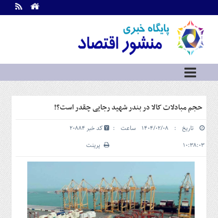
اطلاعات
تماس
تماس
با
ما
درباره
ما
سرویس
حجم مبادلات کالا در بندر شهید رجایی چقدر است؟!
ها
خانه
تاریخ : ۱۴۰۴/۰۲/۰۸ ساعت :
کد خبر 20884
بازار
سرمایه
۱۰:۳۸:۰۳
پرینت
و
بورس
مسکن
و
شهری
نفت،