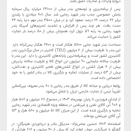
دروازه واردات و صادرات کشور باشد.
صنایع
غذایی
پس از برنامه‌ریزی و توسعه‌ی بندر بیش از ۲۳۰۰۰ میلیارد ریال سرمایه
بخش خصوصی جذب بندر شهید رجایی شد. سال ۲۰۱۱ میلادی با رشدی
سیاسی
برابر ۴۶ درصد، ۲۸ درصد صعود کرد و در میان ۳۵۰۰ بندر مهم دنیا رتبه ۴۴
و
دست یافت. هر چند پس از افزایش و تشدید تحریم‌های آمریکا، بندر
بین
شهید رجایی به رتبه ۵۹ نزول کرد، همچنان بیش از ۵۰ درصد بار تجارت
الملل
کشور را حمایت می‌کند.
مساحت بندر شهید جایی ۵۷۰۰ هکتار است و ۲۴۰۰ هکتار پس‌کرانه دارد.
نگاه
این بندر با ظرفیت بیش از ۶ میلیون (TEU) کانتینر در سال بزرگ‌ترین بندر
روز
کانتینری کشور است و پیشرفته‌ترین پایانه‌های کانتینری را دارد. این بندر با
گوناگون
ظرفیت سالانه جابجایی ۹۰ میلیون تن انواع کالا و ظرفیت سالانه پذیرش
بیش از ۴ هزار کشتی در انواع کشتی‌های فله‌بر، کانتینری و نفت‌کش،
بیش از ۵۳ درصد از عملیات تخلیه و بارگیری کالا در بنادر کشور را به خود
اختصاص داده است.
روابط دریایی و مبادله کالا از طریق بندر رجایی با ۸۰ بندر معروف بین‌المللی
تقریباً نیمی از تجارت خارجی ایران را شامل می‌شود.
از ابتدای فروردین تا پایان بهمن‌ماه ۱۴۰۳ در مجموع ۷۷ میلیون و ۵۰۸ هزار
و ۹۰۸ تُن کالای نفتی و غیرنفتی در منطقه ویژه اقتصادی بندر شهید رجایی
تخلیه و بارگیری شده است. از این میزان کالا ۵۱ میلیون و ۵۸۰ هزار و ۵۳
تُن کالای غیرنفتی بوده‌اند.
اسفندماه ۱۴۰۳ حسین عباس‌نژاد- مدیرکل بنادر و دریانوردی هرمزگان- در
گفتگو با خبرگزاری جوان اعلام کرد که بیش از ۴۰ میلیون و ۶۱۸ هزارتُن از