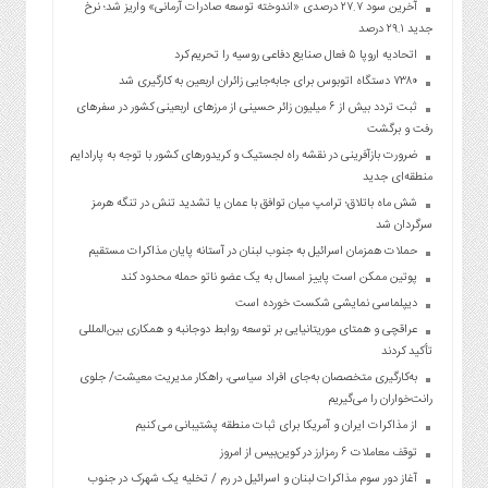
آخرین سود ۲۷.۷ درصدی «اندوخته توسعه صادرات آرمانی» واریز شد؛ نرخ
جدید ۲۹.۱ درصد
اتحادیه اروپا ۵ فعال صنایع دفاعی روسیه را تحریم کرد
۷۳۸۰ دستگاه اتوبوس برای جابه‌جایی زائران اربعین به‌ کارگیری شد
ثبت تردد بیش از ۶ میلیون زائر حسینی از مرزهای اربعینی کشور در سفرهای
رفت و برگشت
ضرورت بازآفرینی در نقشه راه لجستیک و کریدورهای کشور با توجه به پارادایم
منطقه‌ای جدید
شش ماه باتلاق؛ ترامپ میان توافق با عمان یا تشدید تنش در تنگه هرمز
سرگردان شد
حملات همزمان اسرائیل به جنوب لبنان در آستانه پایان مذاکرات مستقیم
پوتین ممکن است پاییز امسال به یک عضو ناتو حمله محدود کند
دیپلماسی نمایشی شکست خورده است
عراقچی و همتای موریتانیایی بر توسعه روابط دوجانبه و همکاری بین‌المللی
تأکید کردند
به‌کارگیری متخصصان به‌جای افراد سیاسی، راهکار مدیریت معیشت/ جلوی
رانت‌خواران را می‌گیریم
از مذاکرات ایران و آمریکا برای ثبات منطقه پشتیبانی می کنیم
توقف معاملات ۶ رمزارز در کوین‌بیس از امروز
آغاز دور سوم مذاکرات لبنان و اسرائیل در رم / تخلیه یک شهرک در جنوب