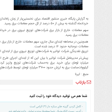
گاز
و
پتروشیمی
به گزارش پایگاه خبری منشور اقتصاد ،برای نخستین‌بار از زمان راه‌اندا
صنعت
خردادماه گذشته به بیش از ۵۰ درصد از کل حجم معاملات برق رسید.
و
خودرو
معاملات برق رسید.
استارت
آپ
معاملات دوجانبه حدود ۱۶ درصد شده است.
و
تزریق نقدینگی شرکت توانیر به شرکت‌های توزیع نیروی برق از ابتدای اردیبهشت ۱۴۰۳ عامل اصلی رشد این معا
فن
آوری
کیلووات‌ساعت برق به ارزش حدود ۳۷۰۰ میلیارد تومان توسط شرکت‌های توزیع نیروی برق خریداری شده است.
بانک
،
منبع : ایرنا
بیمه
بازتاب
و
ارز
دیجیتال
شما هم می توانید دیدگاه خود را ثبت کنید
کشاورزی
- کامل کردن گزینه های ستاره دار (*) الزامی است
و
- آدرس پست الکترونیکی شما محفوظ بوده و نمایش داده نخواهد شد