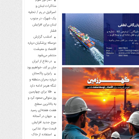
مذاکرات لبنان و
اسرائیل در رم / تخلیه
یک شهرک در جنوب
لبنان برای افزایش
فشار
امشب گزارش
دوساله پزشکیان درباره
اقتصاد و معیشت
منتشر می‌شود
در دفاع از ایران
جان بر کف خواهیم بود
رایزنی پاکستان
درباره بحران منطقه و
تنگه هرمز ادامه دارد
طلا برای چهارمین
روز متوالی صعود کرد و
به بالاترین سطح
هفت هفته‌ای رسید
جهان در آستانه
موج جدید افزایش
قیمت مواد غذایی
استفاده از خاک