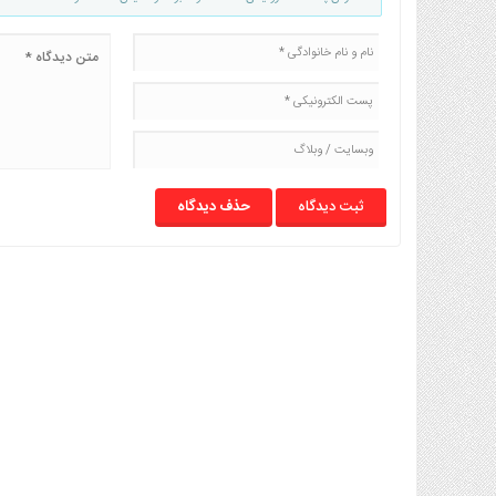
صنایع
غذایی
سیاسی
و
بین
الملل
نگاه
روز
حذف دیدگاه
گوناگون