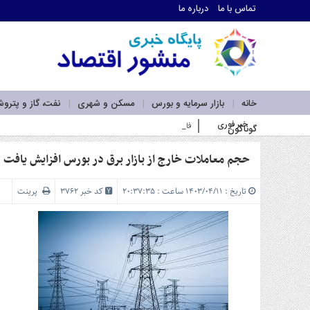
تماس با ما
درباره ما
اطلاعات
تماس
تماس
با
ما
خانه
بازار سرمایه و بورس
مسکن و شهری
نفت، گاز و پترو
درباره
خبر فوری
فاز اول نیروگاه خورشیدی بهبهان فولاد خوزستان در آستانه بهره
گوناگون
ما
سرویس
ها
حجم معاملات خارج از بازار برق در بورس افزایش یافت
خانه
بازار
تاریخ : ۱۴۰۳/۰۴/۱۱ ساعت : ۲۰:۳۷:۳۵
کد خبر 3762
پرینت
سرمایه
و
بورس
مسکن
و
شهری
نفت،