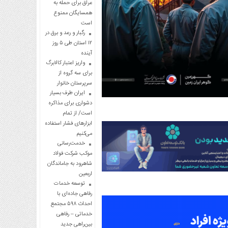
عراق برای حمله به
همسایگان ممنوع
است
رگبار و رعد و برق در
۱۲ استان طی ۵ روز
آینده
واریز اعتبار کالابرگ
برای سه گروه از
سرپرستان خانوار
ایران طرف بسیار
دشواری برای مذاکره
است/ از تمام
ابزارهای فشار استفاده
می‌کنیم
خدمت‌رسانی
موکب شرکت فولاد
شاهرود به جاماندگان
اربعین
توسعه خدمات
رفاهی جاده‌ای با
احداث ۵۹۸ مجتمع
خدماتی – رفاهی
بین‌راهی جدید