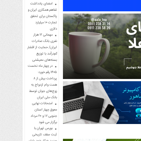
امضای یادداشت
تفاهم همکاری ایران و
پاکستان برای تحقق
تجارت ۱۰ میلیارد
دلاری
مهمانی ۱۲ هزار
نفری بانک صادرات
ایران/ حمایت از اقشار
کم‌درآمد با توزیع
بسته‌های معیشتی
در چهار ماه نخست
۱۴۰۵ رقم خورد؛
پرداخت بیش از ۸
همت وام ازدواج به
زوج‌های جوان توسط
بانک ملی ایران
امتحانات نهایی
معوق چهار استان
جنوبی ۱۷ و ۲۰ مرداد
برگزار می شود
بورس تهران با
ثبت سقف تاریخی