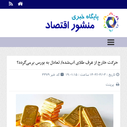
اطلاعات
تماس
تماس
با
ما
درباره
ما
سرویس
حرکت خارج از عرف طلای آب‌شده/ تعادل به بورس برمی‌گردد؟
ها
خانه
تاریخ : ۱۴۰۳/۰۴/۰۳ ساعت : ۱۹:۰۱:۱۵
کد خبر 3379
بازار
سرمایه
پرینت
و
بورس
مسکن
و
شهری
نفت،