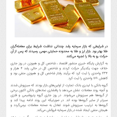
گاز
و
پتروشیمی
صنعت
و
خودرو
استارت
آپ
در شرایطی که بازار سرمایه رشد چندانی نداشت شرایط برای معامله‌گران
طلا بهتر بود. بازار ارز و طلا به محدوده حمایتی مهمی رسیدند که پس از آن
و
حرکت رو‌ به بالا را تجربه می‌کنند
فن
به گزارش پایگاه خبری منشور اقتصاد ، شاخص کل و هم‌وزن در روز جاری
آوری
خلاف جهت یکدیگر حرکت کردند و شاخص کل در حالی رشد ۴ هزار و
بانک
۲۳۴ واحدی را ثبت کرد که برآیند رفتار شاخص کل و هم‌وزن منفی بود و
،
کاهش ۱۶۸ واحدی را ثبت کرد.
بیمه
گروه بانکی با لیدری بانک تجارت از اولین‌های بازار بودند که سبزپوش شدند
و
و آنچه روند معاملات نشان می‌دهد با پافشاری نمادهای بانکی اکنون برخی
ارز
از گروه‌ها هم سبزپوش می‌شوند. در روز جاری گروه پتروشیمی و فلزی
دیجیتال
سبزتر از سایر گروه‌ها بوده اند. در صورتیکه این روند ادامه پیدا کند و
گروه‌ها به ترتیب سبزپوش شوند تعادل به صحنه معاملات برمی‌گردد و
کشاورزی
هیجان منفی ایجاد شده در بازار سرمایه فروکش می‌کند.
و