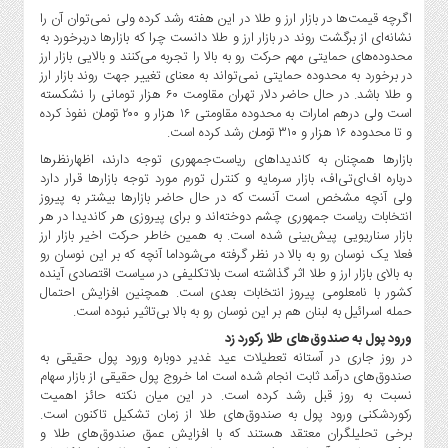
اگرچه قیمت‌ها در بازار ارز و طلا در این هفته رشد کرده ولی نمی‌توان آن را
نشانه‌ای از برگشت روند در بازار ارز و طلا دانست چرا که بازار‌ها دربرخورد به
محدوده‌های حمایتی مهم حرکت رو به بالا را تجربه می‌کنند و بالایی بازار ارز
در برخورد به محدوده حمایتی نمی‌تواند به معنای تغییر جهت روند بازار ارز
و طلا باشد. در حال حاضر دلار تهران مقاومت ۶۰ هزار تومانی را نشکسته
است ولی درهم امارات به محدوده مقاومتی ۱۶ هزار و ۲۰۰ تومان نفوذ کرده
و تا محدوده ۱۶ هزار و ۳۱۰ تومان رشد کرده است.
بازارها همچنان به کاندیداهای ریاست‌جمهوری توجه دارند، اظهارنظرها
درباره اف‌ای‌تی‌اف، بازار سرمایه و کنترل تورم مورد توجه بازارها قرار دارد
ولی آنچه مشخص است آنست که در حال حاضر بازارها بیشتر به پیروز
انتخابات ریاست جمهوری چشم دوخته‌اند و برای پیروزی هر کاندیدا در هر
بازار سناریویی پیش‌بینی شده است. به همین خاطر حرکت اخیر بازار ارز
فعلا یک نوسان رو به بالا در نظر گرفته می‌شود‌اما آنچه که بر این نوسان رو
به بالای بازار ارز و طلا اثر گذاشته است بلاتکلیفی در سیاست اقتصادی آینده
کشور با نامعلومی پیروز انتخابات بعدی است. همچنین افزایش احتمال
حمله اسرائیل به لبنان هم بر این نوسان رو به بالا بی‌تاثیر نبوده است.
ورود پول به صندوق‌های طلا رکورد زد
در روز جاری در آستانه تعطیلات عید غدیر دوباره ورود پول حقیقی به
صندوق‌های درآمد ثابت انجام شده است اما خروج پول حقیقی از بازار سهام
نسبت به روز قبل رشد کرده است. در این میان نکته حائز اهمیت
رکوردشکنی ورود پول به صندوق‌های طلا از زمان تشکیل تا‌کنون است.
برخی تحلیلگران معتقد هستند که با افزایش عمق صندوق‌های طلا و