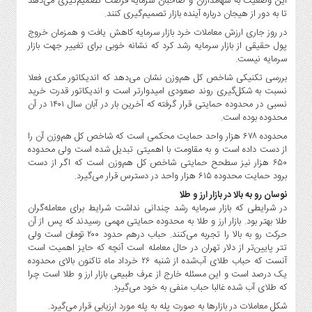
این وضعیت به سهامداران و صاحبان سرمایه فرصت تصمیم‌گیری می‌دهد
صنایع
تا به دور از هیجان درباره آینده بازار تصمیم‌گیری کنند.
غذایی
در روز جاری ارزش معاملات خرد بازار سرمایه کاهش یافت و همزمان خروج
سیاسی
پول حقیقی از بازار سرمایه رشد کرد که نشانه خوبی برای تغییر جهت بازار
و
سرمایه نیست.
بین
بررسی تکنیکی شاخص کل هم‌وزن نشان می‌دهد که اندیکاتور مکدی فعلا
الملل
نسبت به شکل‌گیری روند صعودی امیدوارتر است و اندیکاتور قدرت خرید
نسبی در محدوده حمایتی قرار گرفته که آخرین بار در آبان سال ۱۴۰۱ در آن
نگاه
محدوده بوده است.
روز
محدوده ۶۷۸ هزار واحد حمایت محکمی است که شاخص کل هم‌وزن آن را
گوناگون
از دست داده است و به مقا‌ومت با اهمیتی تبدیل شده است ولی محدوده
۶۵۰ هزار نیز سطحح حمایتی شاخص کل هم‌وزن است که اگر از دست
برود حمایت محدوده ۶۱۵ هزار واحد در دسترس قرار می‌گیرد.
نوسان رو به بالا در بازار ارز و طلا
در شرایطی که بازار سرمایه رشد چندانی نداشت شرایط برای معامله‌گران
طلا بهتر بود. بازار ارز و طلا به محدوده حمایتی مهمی رسیدند که پس از آن
حرکت رو‌ به بالا را تجربه می‌کنند. حباب درهم حدود ۲۰۰ تومان است ولی
تتر پایین‌تر از دلار تهران در حال معامله است آنچه که حایز اهمیت است
آنست که حباب طلای آب‌شده از شنبه ۲۶ خرداد ماه تاکنون بالای محدوده
یک درصد است و این مسئله خارج از عرف طبیعی بازار ارز و طلا است چرا
که طلای آب شده غالبا حباب منفی به خود می‌گیرد.
شکل معاملات در بازارها به صورت پله‌ به پله مورد ارزیابی قرار می‌گیرد.