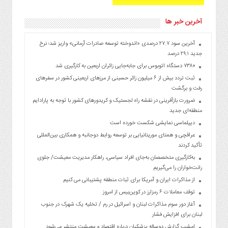
آخرین خبر ها
آخرین سود ۲۷.۷ درصدی «اندوخته توسعه صادرات آرمانی» واریز شد؛ نرخ
جدید ۲۹.۱ درصد
۷۳۸۰ دستگاه اتوبوس برای جابه‌جایی زائران اربعین به‌ کارگیری شد
ثبت تردد بیش از ۶ میلیون زائر حسینی از مرزهای اربعینی کشور در سفرهای
رفت و برگشت
ضرورت بازآفرینی در نقشه راه لجستیک و کریدورهای کشور با توجه به پارادایم
منطقه‌ای جدید
دیپلماسی نمایشی شکست خورده است
عراقچی و همتای موریتانیایی بر توسعه روابط دوجانبه و همکاری بین‌المللی
تأکید کردند
به‌کارگیری متخصصان به‌جای افراد سیاسی، راهکار مدیریت معیشت/ جلوی
رانت‌خواران را می‌گیریم
از مذاکرات ایران و آمریکا برای ثبات منطقه پشتیبانی می کنیم
توقف معاملات ۶ رمزارز در کوین‌بیس از امروز
آغاز دور سوم مذاکرات لبنان و اسرائیل در رم / تخلیه یک شهرک در جنوب
لبنان برای افزایش فشار
امشب گزارش دوساله پزشکیان درباره اقتصاد و معیشت منتشر می‌شود