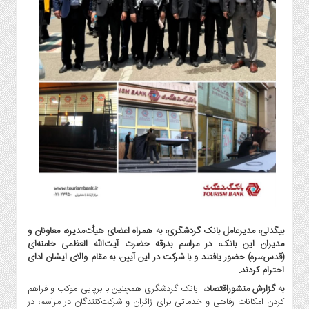
گاز
و
پتروشیمی
صنعت
و
خودرو
استارت
آپ
و
فن
آوری
بانک
،
بیمه
بیگدلی، مدیرعامل بانک گردشگری، به همراه اعضای هیأت‌مدیره، معاونان و
و
مدیران این بانک، در مراسم بدرقه حضرت آیت‌الله العظمی خامنه‌ای
ارز
(قدس‌سره) حضور یافتند و با شرکت در این آیین، به مقام والای ایشان ادای
دیجیتال
احترام کردند.
کشاورزی
به گزارش منشوراقتصاد
، بانک گردشگری همچنین با برپایی موکب و فراهم
و
کردن امکانات رفاهی و خدماتی برای زائران و شرکت‌کنندگان در مراسم، در