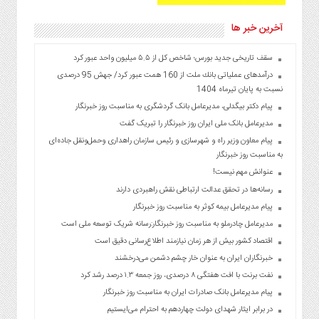
آخرین خبر ها
سقف تاریخی جدید بورس؛ شاخص کل از ۵.۵ میلیون واحد عبور کرد
درآمدهای عملیاتی بانك ملت از 160 همت عبور كرد/ جهش 95 درصدی
نسبت به پایان تیرماه 1404
پیام دکتر بیگدلی، مدیرعامل بانک گردشگری به مناسبت روز خبرنگار
مدیرعامل بانک ملی ایران روز خبرنگار را تبریک گفت
پیام معاون وزیر راه و شهرسازی و رئیس سازمان راهداری وحمل‌ونقل جاده‌ای
به مناسبت روز خبرنگار
عنوانش مهم نیست!
رسانه‌ها در تحقق عدالت ارتباطی نقش راهبردی دارند
پیام مدیرعامل بیمه کوثر به مناسبت روز خبرنگار
مدیرعامل چادرملو به مناسبت روز خبرنگار:رسانه شریک توسعه ملی است
اقتصاد کشور بیش از هر زمان نیازمند اطلاع‌رسانی دقیق است
خبرنگاران ایران به عنوان خار چشم دشمن می‌درخشند
نفت برنت با افت هفتگی ۸ درصدی، روز جمعه ۱.۳ درصد رشد کرد
پیام مدیرعامل بانک صادرات ایران به مناسبت روز خبرنگار
در برابر ایثار شهدای دولت چهاردهم به احترام می‌ایستیم