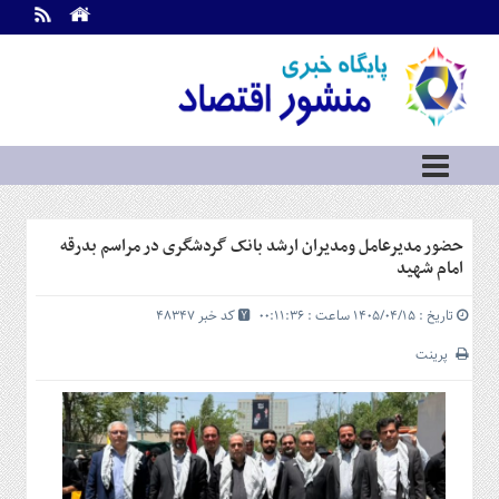
اطلاعات
تماس
تماس
با
ما
درباره
ما
سرویس
حضور مدیرعامل و‌مدیران ارشد بانک گردشگری در مراسم بدرقه
ها
خانه
امام شهید
بازار
تاریخ : ۱۴۰۵/۰۴/۱۵ ساعت : ۰۰:۱۱:۳۶
کد خبر 48347
سرمایه
و
پرینت
بورس
مسکن
و
شهری
نفت،