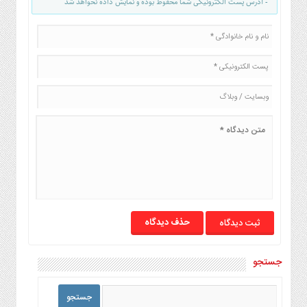
- آدرس پست الکترونیکی شما محفوظ بوده و نمایش داده نخواهد شد
صنایع
غذایی
سیاسی
و
بین
الملل
نگاه
روز
گوناگون
حذف دیدگاه
جستجو