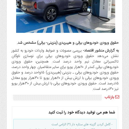
گاز
و
پتروشیمی
صنعت
و
خودرو
حقوق ورودی خودروهای برقی و هیبریدی (بنزینی- برقی) مشخص شد.
استارت
به گزارش منشور اقتصاد-
بررسی مصوبات و ضوابط واردات خودرو به کشور
آپ
نشان می‌دهد حقوق ورودی خودروهای برقی برای نوسازی ناوگان
و
تاکسیرانی معادل نیم واحد درصد است. همچنین، حقوق ورودی
فن
خودروهای برقی کمتر از ۲۰هزار یورو برای سایر متقاضیان چهار واحد درصد،
آوری
حقوق ورودی خودروهای برقی ـ بنزینی (هیبریدی) ۱۵واحد درصد و حقوق
ورودی خودروهای برقی با ارزش بیش از ۲۰هزار یورو تا ۳۰هزار یورو معادل
بانک
۱۵درصد است. حقوق ورودی خودروهای برقی با ارزش بیش از ۳۰هزار یورو
،
نیز ۳۰درصد است.
بیمه
بازتاب
و
ارز
دیجیتال
شما هم می توانید دیدگاه خود را ثبت کنید
کشاورزی
- کامل کردن گزینه های ستاره دار (*) الزامی است
و