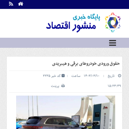
اطلاعات
تماس
تماس
با
ما
درباره
ما
سرویس
حقوق ورودی خودروهای برقی و هیبریدی
ها
خانه
تاریخ : ۱۴۰۳/۰۳/۱۰ ساعت :
کد خبر 2235
بازار
سرمایه
۱۵:۲۳:۴۹
پرینت
و
بورس
مسکن
و
شهری
نفت،