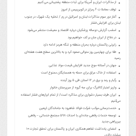
از مذاکرات ایران و آمریکا برای ثبات منطقه پشتیبانی می کنیم
توقف معاملات ۶ رمزارز در کوین‌بیس از امروز
آغاز دور سوم مذاکرات لبنان و اسرائیل در رم / تخلیه یک شهرک در جنوب
لبنان برای افزایش فشار
امشب گزارش دوساله پزشکیان درباره اقتصاد و معیشت منتشر می‌شود
در دفاع از ایران جان بر کف خواهیم بود
رایزنی پاکستان درباره بحران منطقه و تنگه هرمز ادامه دارد
طلا برای چهارمین روز متوالی صعود کرد و به بالاترین سطح هفت هفته‌ای
رسید
جهان در آستانه موج جدید افزایش قیمت مواد غذایی
استفاده از خاک عراق برای حمله به همسایگان ممنوع است
رگبار و رعد و برق در ۱۲ استان طی ۵ روز آینده
واریز اعتبار کالابرگ برای سه گروه از سرپرستان خانوار
ایران طرف بسیار دشواری برای مذاکره است/ از تمام ابزارهای فشار استفاده
می‌کنیم
خدمت‌رسانی موکب شرکت فولاد شاهرود به جاماندگان اربعین
توسعه خدمات رفاهی جاده‌ای با احداث ۵۹۸ مجتمع خدماتی – رفاهی
بین‌راهی جدید
امضای یادداشت تفاهم همکاری ایران و پاکستان برای تحقق تجارت ۱۰
میلیارد دلاری