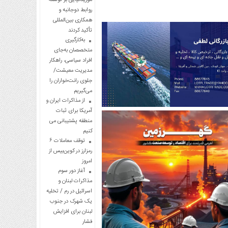
روابط دوجانبه و
همکاری بین‌المللی
تأکید کردند
به‌کارگیری
متخصصان به‌جای
افراد سیاسی، راهکار
مدیریت معیشت/
جلوی رانت‌خواران را
می‌گیریم
از مذاکرات ایران و
آمریکا برای ثبات
منطقه پشتیبانی می
کنیم
توقف معاملات ۶
رمزارز در کوین‌بیس از
امروز
آغاز دور سوم
مذاکرات لبنان و
اسرائیل در رم / تخلیه
یک شهرک در جنوب
لبنان برای افزایش
فشار