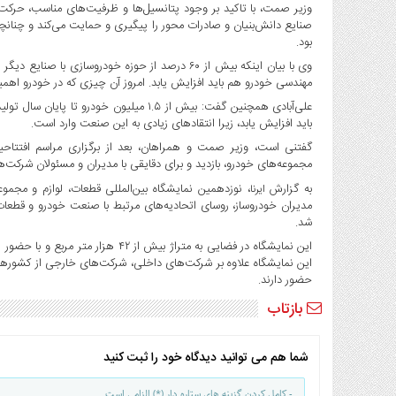
صنایع
وزیر صمت، با تاکید بر وجود پتانسیل‌ها و ظرفیت‌های مناسب، حرکت
صنایع دانش‌بنیان و صادرات محور را پیگیری و حمایت می‌کند و چنان
غذایی
بود.
سیاسی
وی با بیان اینکه بیش از ۶۰ درصد از حوزه خودروسازی 
و
مهندسی خودرو هم باید افزایش یابد. امروز آن چیزی که در خودرو اه
بین
علی‌آبادی همچنین گفت: بیش از ۱.۵ میلیون 
الملل
باید افزایش یابد، زیرا انتقادهای زیادی به این صنعت وارد است.
نگاه
روز
مجموعه‌های خودرو، بازدید و برای دقایقی با مدیران و مسئولان شرکت‌ه
گوناگون
به گزارش
، نوزدهمین نمایشگاه بین‌المللی قطعات، لوازم و مجم
ایرنا
مدیران خودروساز، روسای اتحادیه‌های مرتبط با صنعت خودرو و قطعات،
شد.
این نمایشگاه علاوه بر شرکت‌های داخلی، شرکت‌های خارجی از کشورهای 
حضور دارند.
بازتاب
شما هم می توانید دیدگاه خود را ثبت کنید
- کامل کردن گزینه های ستاره دار (*) الزامی است