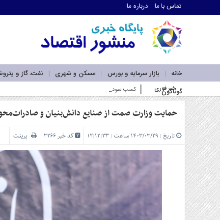
تماس با ما
درباره ما
اطلاعات
تماس
تماس
با
ما
خانه
بازار سرمایه و بورس
مسکن و شهری
نفت، گاز و پترو
درباره
خبر فوری
کسب سودهای بالاتر از شاخص بورس توسط صندوق‌های سها
گوناگون
ما
سرویس
ها
حمایت وزارت صمت از صنایع دانش‌بنیان و صادرات‌محو
خانه
بازار
تاریخ : ۱۴۰۳/۰۳/۲۹ ساعت : ۱۲:۱۲:۳۳
کد خبر 3266
پرینت
سرمایه
و
بورس
مسکن
و
شهری
نفت،