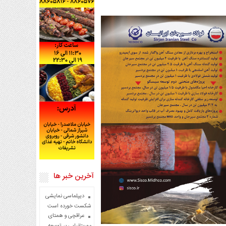
آخرین خبر ها
دیپلماسی نمایشی
شکست خورده است
عراقچی و همتای
موریتانیایی بر توسعه