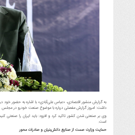
گاز
و
پتروشیمی
صنعت
و
خودرو
استارت
آپ
و
فن
آوری
بانک
،
بیمه
و
به گزارش منشور اقتصادی، «عباس علی‌آبادی» با اشاره به حضور خود در
داشت: امروز گزارش مفصلی درباره با موضوع صنعت خودرو در مجلس هم‌ ش
ارز
دیجیتال
وی بر صنعتی شدن کشور تاکید کرد و افزود: باید ایران را صنعتی کنی
است.
کشاورزی
حمایت وزارت صمت از صنایع دانش‌بنیان و صادرات محور
و