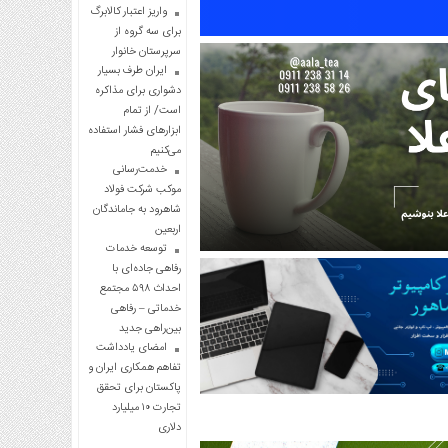
واریز اعتبار کالابرگ
برای سه گروه از
سرپرستان خانوار
ایران طرف بسیار
دشواری برای مذاکره
است/ از تمام
ابزارهای فشار استفاده
می‌کنیم
خدمت‌رسانی
موکب شرکت فولاد
شاهرود به جاماندگان
اربعین
توسعه خدمات
رفاهی جاده‌ای با
احداث ۵۹۸ مجتمع
خدماتی – رفاهی
بین‌راهی جدید
امضای یادداشت
تفاهم همکاری ایران و
پاکستان برای تحقق
تجارت ۱۰ میلیارد
دلاری