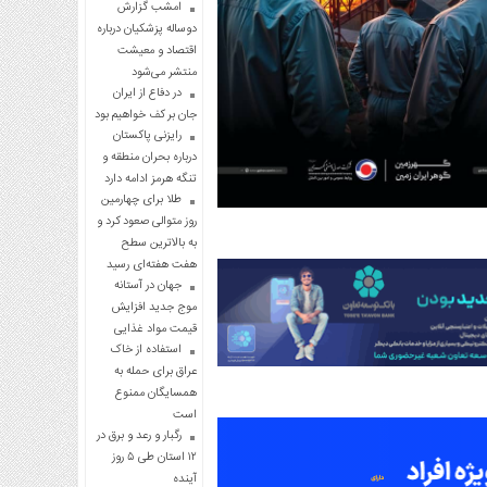
امشب گزارش
دوساله پزشکیان درباره
اقتصاد و معیشت
منتشر می‌شود
در دفاع از ایران
جان بر کف خواهیم بود
رایزنی پاکستان
درباره بحران منطقه و
تنگه هرمز ادامه دارد
طلا برای چهارمین
روز متوالی صعود کرد و
به بالاترین سطح
هفت هفته‌ای رسید
جهان در آستانه
موج جدید افزایش
قیمت مواد غذایی
استفاده از خاک
عراق برای حمله به
همسایگان ممنوع
است
رگبار و رعد و برق در
۱۲ استان طی ۵ روز
آینده