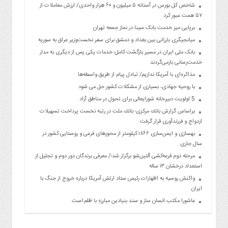
شاخص کل بورس در آستانه ۵ میلیون و ۶۰ هزار واحدی/ ارزش معاملات از
۵۷ همت عبور کرد
برپایی میز خدمت بانک سینا در نماز جمعه تهران
میانجیگری بارزانی بین بغداد و دمشق برای سفر نخست‌وزیر عراق به سوریه
بانک ملی ایران در مسیر بازگشت کامل؛ خدمات یکی پس از دیگری به مدار
خدمت‌رسانی بازمی‌گردند
مذاکره‌ای با آمریکا نداریم/ تبادل پیام از طریق واسطه‌ها
با روحیه جهادی، بسیاری از مشکلات کشور حل می شود
5 اولویت دبیرخانه شورایعالی برای تحول در مناطق آزاد
براساس گزارش بانك مركزی؛ بانك ملت در رتبه نخست پرداخت تسهیلات
ازدواج و فرزندآوری قرار گرفت
بهسازی و ایمن‌سازی ۱۸۶۶ کیلومتر از محورهای فرعی و روستایی کشور در
سال جاری
مرحله دوم قرعه‌کشی آلتین‌شو برگزار شد؛/ معرفی برندگان دور دوم و تجلیل از
استعداد درخشان ۱۳ ساله
واکنش روسیه به اظهارات رئیس ستاد ارتش آمریکا درباره خروج از جنگ با
ایران
عاشورا مکتب انسان ساز و سند بنیادین مبارزه با ظلم است