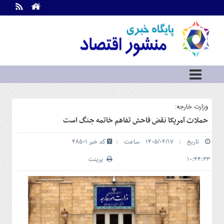
اطلاعات
تماس
تماس
با
ما
درباره
ما
سرویس
وزارت خارجه:
ها
خانه
حملات آمریکا نقض فاحش تفاهم خاتمه جنگ است
بازار
تاریخ : ۱۴۰۵/۰۴/۱۷ ساعت :
کد خبر 48501
سرمایه
و
۱۰:۴۴:۳۳
پرینت
بورس
مسکن
و
شهری
نفت،