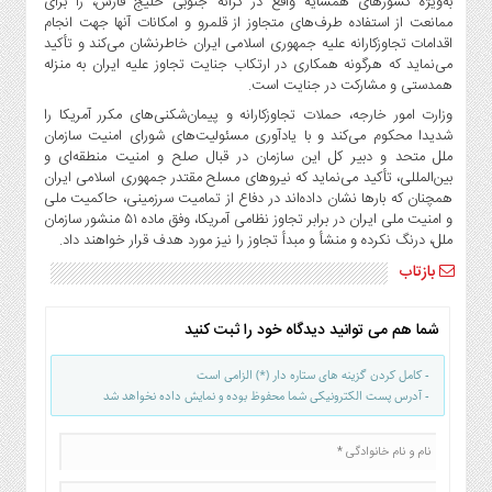
به‌ویژه کشورهای همسایه واقع در کرانه جنوبی خلیج فارس، را برای
صنایع
ممانعت از استفاده طرف‌های متجاوز از قلمرو و امکانات آنها جهت انجام
غذایی
اقدامات تجاوزکارانه علیه جمهوری اسلامی ایران خاطرنشان می‌کند و تأکید
سیاسی
می‌نماید که هرگونه همکاری در ارتکاب جنایت تجاوز علیه ایران به منزله
همدستی و مشارکت در جنایت است.
و
بین
وزارت امور خارجه، حملات تجاوزکارانه و پیمان‌شکنی‌های مکرر آمریکا را
الملل
شدیدا محکوم می‌کند و با یادآوری مسئولیت‌های شورای امنیت سازمان
ملل متحد و دبیر کل این سازمان در قبال صلح و امنیت منطقه‌ای و
نگاه
بین‌المللی، تأکید می‌نماید که نیروهای مسلح مقتدر جمهوری اسلامی ایران
روز
همچنان که بارها نشان داده‌اند در دفاع از تمامیت سرزمینی، حاکمیت ملی
و امنیت ملی ایران در برابر تجاوز نظامی آمریکا، وفق ماده ۵۱ منشور سازمان
گوناگون
ملل، درنگ نکرده و منشأ و مبدأ تجاوز را نیز مورد هدف قرار خواهند داد.
بازتاب
شما هم می توانید دیدگاه خود را ثبت کنید
- کامل کردن گزینه های ستاره دار (*) الزامی است
- آدرس پست الکترونیکی شما محفوظ بوده و نمایش داده نخواهد شد