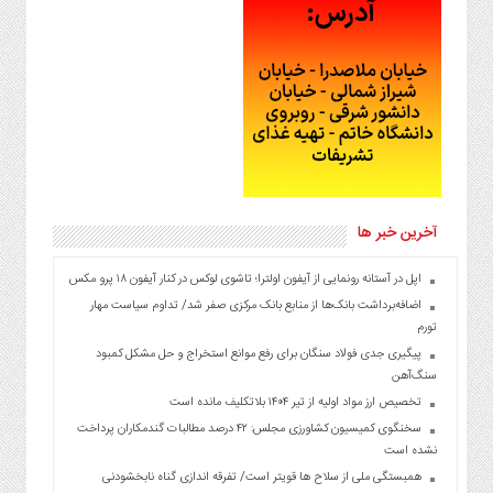
آخرین خبر ها
اپل در آستانه رونمایی از آیفون اولترا؛ تاشوی لوکس در کنار آیفون ۱۸ پرو مکس
اضافه‌برداشت بانک‌ها از منابع بانک مرکزی صفر شد/ تداوم سیاست مهار
تورم
پیگیری جدی فولاد سنگان برای رفع موانع استخراج و حل مشکل کمبود
سنگ‌آهن
تخصیص ارز مواد اولیه از تیر ۱۴۰۴ بلاتکلیف مانده است
سخنگوی کمیسیون کشاورزی مجلس: ۴۲ درصد مطالبات گندمکاران پرداخت
نشده است
همبستگی ملی از سلاح ها قویتر است/ تفرقه اندازی گناه نابخشودنی