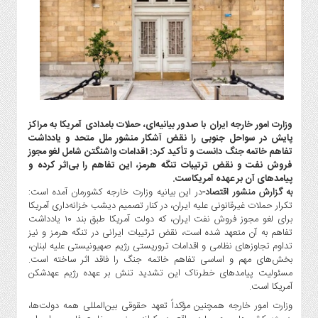
گاز
و
پتروشیمی
صنعت
و
خودرو
استارت
وزارت امور خارجه ایران با صدور بیانیه‌ای، حملات بامدادی آمریکا به مراکز
آپ
پایش در سواحل جنوبی را نقض آشکار منشور ملل متحد و یادداشت
و
تفاهم خاتمه جنگ دانست و تأکید کرد: اقدامات واشنگتن شامل لغو مجوز
فن
فروش نفت و نقض ترتیبات تنگه هرمز، این تفاهم را بی‌اثر کرده و
آوری
پیامدهای آن بر عهده آمریکاست.
به گزارش منشور اقتصاد-
در این بیانیه وزارت خارجه کشورمان آمده است:
بانک
تکرار حملات غیرقانونی علیه ایران، در کنار تصمیم دیشب خزانه‌داری آمریکا
،
برای لغو مجوز فروش نفت ایران، که دولت آمریکا طبق بند ۱۰ یادداشت
بیمه
تفاهم به آن متعهد شده است، نقض ترتیبات ایرانی در تنگه هرمز و نیز
و
تداوم تجاوزهای نظامی و اقدامات تروریستی رژیم صهیونیستی علیه لبنان،
ارز
بخش‌های مهم و اساسی تفاهم خاتمه جنگ را فاقد اثر ساخته است.
دیجیتال
مسئولیت پیامدهای خطرناک این تشدید تنش بر عهده رژیم عهدشکن
آمریکا است.
کشاورزی
وزارت امور خارجه همچنین مؤکداً تعهد حقوقی بین‌المللی همه دولت‌ها،
و