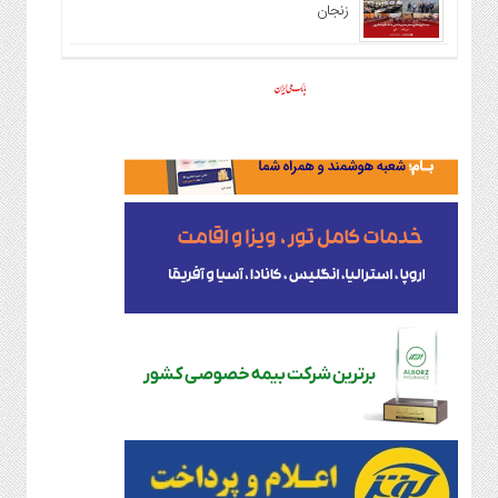
زنجان