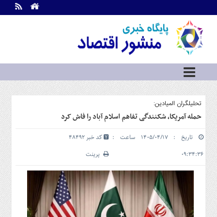
اطلاعات
تماس
تماس
با
ما
درباره
ما
سرویس
تحلیلگران المیادین:
ها
خانه
حمله آمریکا، شکنندگی تفاهم اسلام آباد را فاش کرد
بازار
تاریخ : ۱۴۰۵/۰۴/۱۷ ساعت :
کد خبر 48492
سرمایه
و
۰۹:۳۴:۳۶
پرینت
بورس
مسکن
و
شهری
نفت،