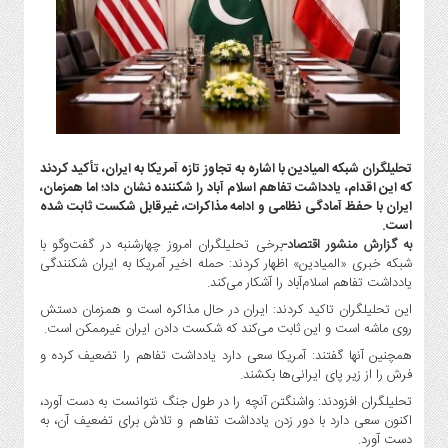
گاز
و
پتروشیمی
صنعت
و
خودرو
استارت
تحلیلگران شبکه المیادین با اشاره به تجاوز تازه آمریکا به ایران، تأکید کردند
آپ
که این اقدام، یادداشت تفاهم اسلام آباد را شکننده نشان داد؛ اما همزمان،
و
ایران با حفظ آمادگی نظامی و ادامه مذاکرات، غیرقابل شکست ثابت شده
فن
است.
آوری
به گزارش منشور اقتصاد-
برخی تحلیلگران امروز چهارشنبه در گفت‌وگو با
شبکه خبری «المیادین» اظهار کردند: حمله اخیر آمریکا به ایران شکنندگی
بانک
یادداشت تفاهم اسلام‌آباد را آشکار می‌کند.
،
این تحلیلگران تاکید کردند: ایران در حال مذاکره است و همزمان دستش
بیمه
روی ماشه است و این ثابت می‌کند که شکست دادن ایران غیرممکن است.
و
همچنین آنها گفتند: آمریکا سعی دارد یادداشت تفاهم را تضعیف کرده و
ارز
فرش را از زیر پای ایرانی‌ها بکشند.
دیجیتال
تحلیلگران افزودند: واشنگتن آنچه را در طول جنگ نتوانست به دست آورد،
کشاورزی
اکنون سعی دارد با دور زدن یادداشت تفاهم و تلاش برای تضعیف آن، به
و
دست آورد.