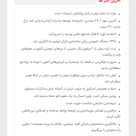
آخرین خبر ها
دولت با تمام توان در کنار پزشکیان ایستاده است
آخرین سود ۲۷.۷ درصدی «اندوخته توسعه صادرات آرمانی» واریز شد؛ نرخ
جدید ۲۹.۱ درصد
اتحادیه اروپا ۵ فعال صنایع دفاعی روسیه را تحریم کرد
۷۳۸۰ دستگاه اتوبوس برای جابه‌جایی زائران اربعین به‌ کارگیری شد
ثبت تردد بیش از ۶ میلیون زائر حسینی از مرزهای اربعینی کشور در سفرهای
رفت و برگشت
ضرورت بازآفرینی در نقشه راه لجستیک و کریدورهای کشور با توجه به پارادایم
منطقه‌ای جدید
شش ماه باتلاق؛ ترامپ میان توافق با عمان یا تشدید تنش در تنگه هرمز
سرگردان شد
حملات همزمان اسرائیل به جنوب لبنان در آستانه پایان مذاکرات مستقیم
پوتین ممکن است پاییز امسال به یک عضو ناتو حمله محدود کند
دیپلماسی نمایشی شکست خورده است
عراقچی و همتای موریتانیایی بر توسعه روابط دوجانبه و همکاری بین‌المللی
تأکید کردند
به‌کارگیری متخصصان به‌جای افراد سیاسی، راهکار مدیریت معیشت/ جلوی
رانت‌خواران را می‌گیریم