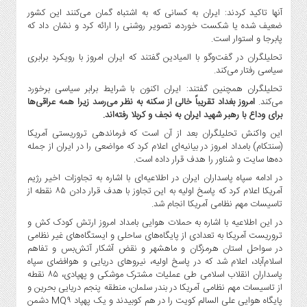
صنایع
آنها تاکید کردند: ایران به کسانی که به اشتباه گمان می‌کنند این کشور
غذایی
ضعیف شده یا شکست خورده، تصویر روشنی را ارائه کرد و نشان داد که
پابرجا و استوار است.
سیاسی
و
تحلیلگران در گفت‌وگو با المیادین گفتند که ایران امروز با رویکرد برابری
بین
سیاسی رفتار می‌کند.
الملل
تحلیلگران همچنین گفتند: ایران اکنون با شرایط برابر سیاسی برخورد
می‌کند.
امروز بغداد تقریباً خالی از سکنه به نظر می‌رسد زیرا همه عراقی‌ها
نگاه
برای وداع با رهبر شهید ایران به نجف و کربلا رفته‌اند.
روز
این واکنش تحلیلگران بعد از آن است که فرماندهی تروریستی آمریکا
گوناگون
(سنتکام) بامداد امروز در بیانیه‌ای اعلام کرد که مواضعی را در ایران از جمله
ده‌ها سایت و شناور را هدف قرار داده است.
در ادامه سپاه پاسداران ایران در اطلاعیه‌ای با اشاره به تجاوزات اخیر رژیم
آمریکا اعلام کرد که پاسخ اولیه به این تجاوز با هدف قرار دادن ۸۵ نقطه از
تاسیسات مهم نظامی آمریکا انجام شد.
در این اطلاعیه با اشاره به حملات هوایی بامداد امروز ارتش کودک کش و
تروریست آمریکا به تعدادی از پایگاه‌های ساحلی و ایستگاه‌های غیر نظامی
در سواحل استان هرمزگان و ماهشهر و نقض آشکار آتش‌بس و تفاهم
اسلام‌آباد، اعلام شد که در پاسخ اولیه، نیروهای دریایی و هوافضای سپاه
پاسداران انقلاب اسلامی طی عملیات مشترک موشکی و پهپادی، ۸۵ نقطه
از تاسیسات مهم نظامی آمریکا در بندر سلمان، منطقه پنجم دریایی بحرین و
پایگاه هوایی علی السالم کویت را در هم کوبیدند و یک پهپاد MQ۹ دشمن