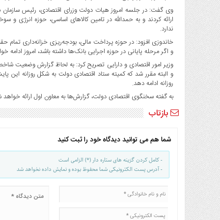
صنایع
وی گفت: در جلسه امروز هیات دولت وزرای اقتصادی، رئیس سازمان بر
غذایی
ارائه کردند و به حمدالله در تامین کالاهای اساسی، حوزه انرژی و 
سیاسی
ندارد.
و
خاندوزی افزود: در حوزه پرداخت مالی، بودجه‌ریزی خزانه‌داری تمام ح
بین
و اگر مرحله پایانی در حوزه اجرایی بانک‌ها داشته باشد، امروز ادامه خو
الملل
وزیر امور اقتصادی و دارایی تصریح کرد:‌ به لحاظ گزارش وضعیت ش
و البته مقرر شد که کمیته ستاد اقتصادی دولت به شکل روزانه این پا
نگاه
روزانه ادامه دهد.
روز
به گفته سخنگوی اقتصادی دولت، گزارش‌ها به معاون اول ارائه خواهد شد 
گوناگون
بازتاب
شما هم می توانید دیدگاه خود را ثبت کنید
- کامل کردن گزینه های ستاره دار (*) الزامی است
- آدرس پست الکترونیکی شما محفوظ بوده و نمایش داده نخواهد شد