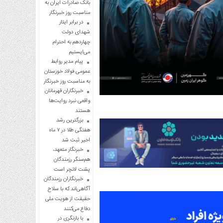
بانک صادرات ایران به
مناسبت روز خبرنگار
در برابر ایثار
شهدای دولت
چهاردهم به احترام
می‌ایستیم
پیام مدیر روابط
عمومی فولاد خوزستان
به مناسبت روز خبرنگار
خبرنگاران قهرمانان
واقعی نبرد روایت‌ها
هستند
بزرگترین رشد
هفتگی طلا در ۷ ماه
اخیر ثبت شد
خبرنگار متعهد،
هم‌سنگر رزمندگان
پشت لانچر است
خبرنگاران رزمندگان
آگاهی‌اند که با سلاح
حقیقت از هویت ملی
دفاع می‌کنند
با بازنگری در