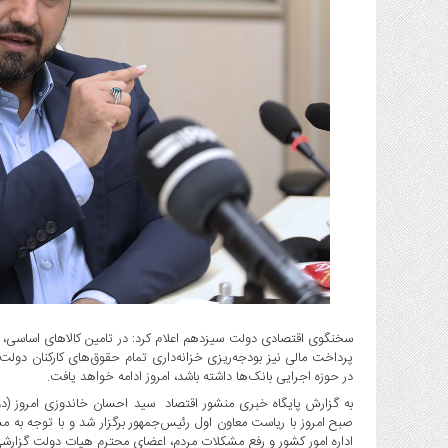
گاز
و
پتروشیمی
صنعت
و
خودرو
استارت
آپ
و
فن
آوری
بانک
،
بیمه
و
سخنگوی اقتصادی دولت سیزدهم اعلام کرد: در تامین کالاهای اساسی،
پرداخت مالی نیز بودجه‌ریزی خزانه‌داری تمام حقوق‌های کارکنان دول
ارز
در حوزه اجرایی بانک‌ها داشته باشد، امروز ادامه خواهد یافت.
دیجیتال
کشاورزی
صبح امروز با ریاست معاون اول رئیس‌جمهور برگزار شد و با توجه به 
و
اداره امور کشور و رفع مشکلات مردم، اعضای محترم هیات دولت گزارشی