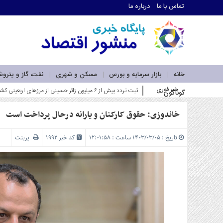
تماس با ما
درباره ما
اطلاعات
تماس
تماس
با
ما
خانه
بازار سرمایه و بورس
مسکن و شهری
نفت، گاز و پترو
درباره
خبر فوری
ثبت تردد بیش از ۶ میلیون زائر حسینی از مرزهای اربعینی کشور در سفرهای رفت و برگشت_
گوناگون
ما
سرویس
ها
خاندوزی: حقوق‌ کارکنان و یارانه درحال پرداخت است
خانه
بازار
تاریخ : ۱۴۰۳/۰۳/۰۵ ساعت : ۱۲:۰۱:۵۸
کد خبر 1992
پرینت
سرمایه
و
بورس
مسکن
و
شهری
نفت،