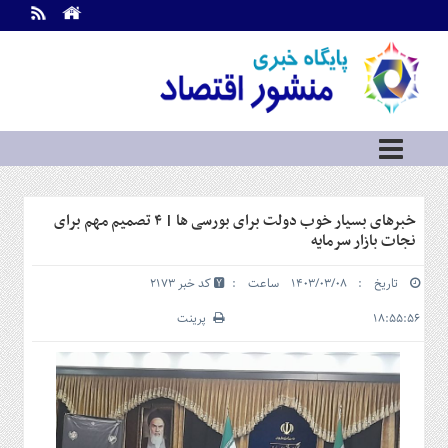
اطلاعات
تماس
تماس
با
ما
درباره
ما
سرویس
خبرهای بسیار خوب دولت برای بورسی ها | ۴ تصمیم مهم برای
ها
خانه
نجات بازار سرمایه
بازار
تاریخ : ۱۴۰۳/۰۳/۰۸ ساعت :
کد خبر 2173
سرمایه
و
۱۸:۵۵:۵۶
پرینت
بورس
مسکن
و
شهری
نفت،