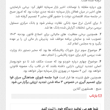
گرفته شده است.
صنایع
وی درباره مقابله با نوسانات اخیر بازار سرمایه اظهار کرد: برخی نارضایتی
غذایی
های اخیر در میان فعالان بازار سرمایه دغدغه جدی دولت بود که امروز صبح
سیاسی
در جلسه ستاد اقتصادی دولت با حضور آقای مخبر ۴ تصمیم گرفته شد:
و
۱.
برای کنترل نرخ سود بانکی نظارت بیشتر شود و بانک مرکزی مسئول
بین
بررسی برخی تخلفات گزارش شده بانک ها شد.
الملل
۲
. همچنین برخی معافیت های مالیاتی برای اصلاح قانون بودجه ۱۴۰۳
نگاه
تصویب شد و سازمان برنامه موظف شد پذیرش بار مالی ان را بر عهده
روز
بگیرد و به مجلس اعلام کند.
گوناگون
۳.
موضوع سوم نرخ خوراک پالایشگاه ها بود که مخبر دستور داد وزارت
نفت بررسی لازم برای حوزه پالایشی را انجام دهد.
۴.
موضوع چهارم درباره خوردو بود که صمت مکلف شد تا دو خودروساز
اصلی تجدید ارزیابی دارایی داشته باشند که در قالب یک مصوبه قانونی
خواهد بود. این ۴ مصوبه در بهروزی بازار سرمایه موثر خواهد بود.
همچنین طبق شنیده ها قرار است
فردا جلسه شورای هماهنگی سران قوا
برای تصمیم گیری در خصوص ۳ ساله شدن تجدید ارزیابی برگزار می شود
.
منبع : همشهری آنلاین
بازتاب
شما هم می توانید دیدگاه خود را ثبت کنید