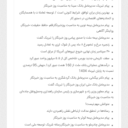
پیام تبریک مدیرعامل بانک سینا به مناسبت روز خبرنگار
بهترین زمان برای توافق، شرایط کنونی است / توسعه تعاملات با همسایگان
و اتحادیه‌های اقتصادی در دستور کار
پیام مدیرعامل بیمه نوین به مناسبت روزخبرنگار:قلم، حافظ حقیقت؛ خبرنگار،
روایتگر آگاهی
مدیرعامل بیمه ملت با صدور پیامی روز خبرنگار را تبریک گفت
زنجیره مرغ و تخم‌مرغ ۸ ماه پس از شوک ارزی به تعادل رسید
۳۰ سپتامبر زمان نهایی خروج نیروهای آمریکا از عراق است
سقف تاریخی جدید بورس؛ شاخص کل از ۵.۵ میلیون واحد عبور کرد
درآمدهای عملیاتی بانك ملت از 160 همت عبور كرد/ جهش 95 درصدی
نسبت به پایان تیرماه 1404
پیام دکتر بیگدلی، مدیرعامل بانک گردشگری به مناسبت روز خبرنگار
مدیرعامل بانک ملی ایران روز خبرنگار را تبریک گفت
پیام معاون وزیر راه و شهرسازی و رئیس سازمان راهداری وحمل‌ونقل جاده‌ای
به مناسبت روز خبرنگار
عنوانش مهم نیست!
رسانه‌ها در تحقق عدالت ارتباطی نقش راهبردی دارند
پیام مدیرعامل بیمه کوثر به مناسبت روز خبرنگار
مدیرعامل چادرملو به مناسبت روز خبرنگار:رسانه شریک توسعه ملی است