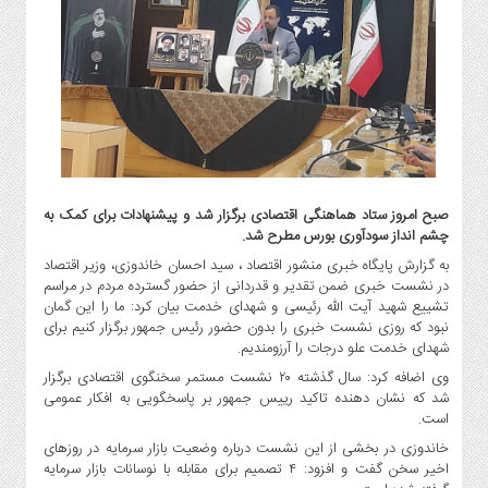
گاز
و
پتروشیمی
صنعت
و
خودرو
استارت
آپ
صبح امروز ستاد هماهنگی اقتصادی برگزار شد و پیشنهادات برای کمک به
و
چشم انداز سودآوری بورس مطرح شد.
فن
آوری
به گزارش پایگاه خبری منشور اقتصاد ، سید احسان خاندوزی، وزیر اقتصاد
در نشست خبری ضمن تقدیر و قدردانی از حضور گسترده مردم در مراسم
بانک
تشییع شهید آیت الله رئیسی و شهدای خدمت بیان کرد: ما را این گمان
،
نبود که روزی نشست خبری را بدون حضور رئیس جمهور برگزار کنیم برای
بیمه
شهدای خدمت علو درجات را آرزومندیم.
و
وی اضافه کرد: سال گذشته ۲۰ نشست مستمر سخنگوی اقتصادی برگزار
ارز
شد که نشان دهنده تاکید رییس جمهور بر پاسخگویی به افکار عمومی
دیجیتال
است.
کشاورزی
خاندوزی در بخشی از این نشست درباره وضعیت بازار سرمایه در روزهای
اخیر سخن گفت و افزود: ۴ تصمیم برای مقابله با نوسانات بازار سرمایه
و