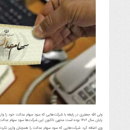
گاز
و
پتروشیمی
صنعت
و
خودرو
استارت
آپ
و
فن
آوری
بانک
،
بیمه
و
ارز
دیجیتال
ولی الله جعفری در رابطه با شرکت‌هایی که سود سهام عدالت خود را وار
کشاورزی
پایان سال ۱۴۰۲ بوده است منتهی تاکنون این شرکت‌ها سود سهام عدالت را واریز نکردند .
و
وی اضافه کرد: شرکت‌هایی که سود سهام عدالت را همچنان واریز نکردند 