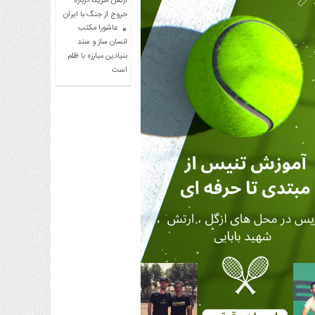
ارتش آمریکا درباره
خروج از جنگ با ایران
عاشورا مکتب
انسان ساز و سند
بنیادین مبارزه با ظلم
است