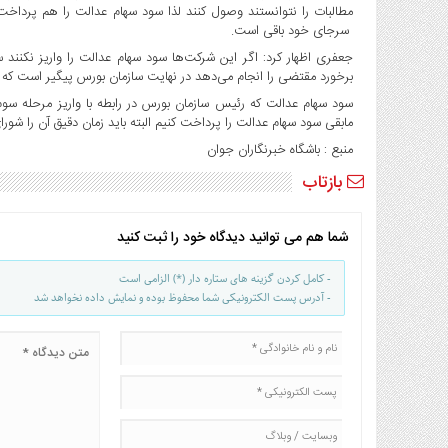
صنایع
مطالبات را نتوانستند وصول کنند لذا سود سهام عدالت را هم پرداخت
غذایی
سرجای خود باقی است.
جعفری اظهار کرد: اگر این شرکت‌ها سود سهام عدالت را واریز نکنند 
سیاسی
برخورد مقتضی را انجام می‌دهد در نهایت سازمان بورس پیگیر است که ما
و
بین
سود سهام عدالت که رئیس سازمان بورس در رابطه با واریز مرحله سوم آ
مابقی سود سهام عدالت را پرداخت کنیم البته باید زمان دقیق آن را ش
الملل
منبع : باشگاه خبرنگاران جوان
نگاه
روز
بازتاب
گوناگون
شما هم می توانید دیدگاه خود را ثبت کنید
- کامل کردن گزینه های ستاره دار (*) الزامی است
- آدرس پست الکترونیکی شما محفوظ بوده و نمایش داده نخواهد شد