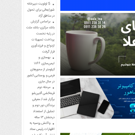
5 اولویت دبیرخانه
شورایعالی برای تحول
در مناطق آزاد
براساس گزارش
بانك مركزی؛ بانك ملت
در رتبه نخست
پرداخت تسهیلات
ازدواج و فرزندآوری
قرار گرفت
بهسازی و
ایمن‌سازی ۱۸۶۶
کیلومتر از محورهای
فرعی و روستایی کشور
در سال جاری
مرحله دوم
قرعه‌کشی آلتین‌شو
برگزار شد؛/ معرفی
برندگان دور دوم و
تجلیل از استعداد
درخشان ۱۳ ساله
واکنش روسیه به
اظهارات رئیس ستاد