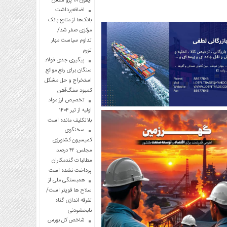
آیفون ۱۸ پرو مکس
اضافه‌برداشت
بانک‌ها از منابع بانک
مرکزی صفر شد/
تداوم سیاست مهار
تورم
پیگیری جدی فولاد
سنگان برای رفع موانع
استخراج و حل مشکل
کمبود سنگ‌آهن
تخصیص ارز مواد
اولیه از تیر ۱۴۰۴
بلاتکلیف مانده است
سخنگوی
کمیسیون کشاورزی
مجلس: ۴۲ درصد
مطالبات گندمکاران
پرداخت نشده است
همبستگی ملی از
سلاح ها قویتر است/
تفرقه اندازی گناه
نابخشودنی
شاخص کل بورس