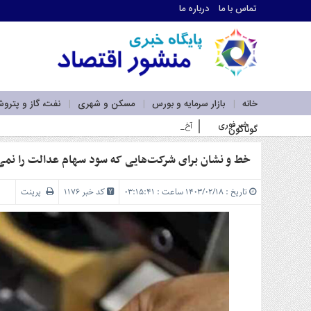
تماس با ما
درباره ما
اطلاعات
تماس
تماس
با
ما
خانه
بازار سرمایه و بورس
مسکن و شهری
نفت، گاز و پترو
درباره
خبر فوری
آخرین سود ۲۷.۷ درصدی «اندوخته توسعه صادرات آرمانی» واریز شد؛ نرخ ج_
گوناگون
ما
سرویس
ها
خط و نشان برای شرکت‌هایی که سود سهام عدالت را نمی‌
خانه
بازار
تاریخ : ۱۴۰۳/۰۲/۱۸ ساعت : ۰۳:۱۵:۴۱
کد خبر 1176
پرینت
سرمایه
و
بورس
مسکن
و
شهری
نفت،