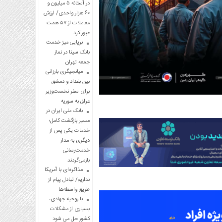
در آستانه ۵ میلیون و
۶۰ هزار واحدی/ ارزش
معاملات از ۵۷ همت
عبور کرد
برپایی میز خدمت
بانک سینا در نماز
جمعه تهران
میانجیگری بارزانی
بین بغداد و دمشق
برای سفر نخست‌وزیر
عراق به سوریه
بانک ملی ایران در
مسیر بازگشت کامل؛
خدمات یکی پس از
دیگری به مدار
خدمت‌رسانی
بازمی‌گردند
مذاکره‌ای با آمریکا
نداریم/ تبادل پیام از
طریق واسطه‌ها
با روحیه جهادی،
بسیاری از مشکلات
کشور حل می شود