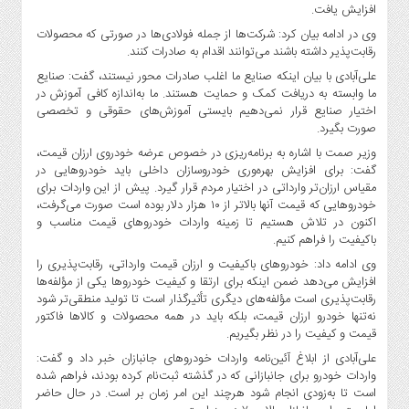
صنایع
افزایش یافت.
غذایی
وی در ادامه بیان کرد: شرکت‌ها از جمله فولادی‌ها در صورتی که محصولات
رقابت‌پذیر داشته باشند می‌توانند اقدام به صادرات کنند.
سیاسی
و
علی‌آبادی با بیان اینکه صنایع ما اغلب صادرات محور نیستند، گفت: صنایع
بین
ما وابسته به دریافت کمک و حمایت هستند. ما به‌اندازه کافی آموزش در
اختیار صنایع قرار نمی‌دهیم بایستی آموزش‌های حقوقی و تخصصی
الملل
صورت بگیرد.
نگاه
وزیر صمت با اشاره به برنامه‌ریزی در خصوص عرضه خودروی ارزان قیمت،
روز
گفت: برای افزایش بهره‌وری خودروسازان داخلی باید خودروهایی در
گوناگون
مقیاس ارزان‌تر وارداتی در اختیار مردم قرار گیرد. پیش از این واردات برای
خودروهایی که قیمت آنها بالاتر از ۱۰ هزار دلار بوده است صورت می‌گرفت،
اکنون در تلاش هستیم تا زمینه واردات خودروهای قیمت مناسب و
باکیفیت را فراهم کنیم.
وی ادامه داد: خودروهای باکیفیت و ارزان قیمت وارداتی، رقابت‌پذیری را
افزایش می‌دهد ضمن اینکه برای ارتقا و کیفیت خودروها یکی از مؤلفه‌ها
رقابت‌پذیری است مؤلفه‌های دیگری تأثیرگذار است تا تولید منطقی‌تر شود
نه‌تنها خودرو ارزان قیمت، بلکه باید در همه محصولات و کالاها فاکتور
قیمت و کیفیت را در نظر بگیریم.
علی‌آبادی از ابلاغ آئین‌نامه واردات خودروهای جانبازان خبر داد و گفت:
واردات خودرو برای جانبازانی که در گذشته ثبت‌نام کرده بودند، فراهم شده
است تا به‌زودی انجام شود هرچند این امر زمان بر است. در حال حاضر