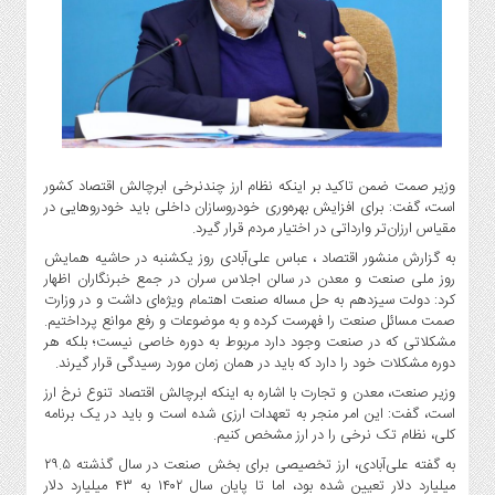
گاز
و
پتروشیمی
صنعت
و
خودرو
استارت
وزیر صمت ضمن تاکید بر اینکه نظام ارز چندنرخی ابرچالش اقتصاد کشور
آپ
است، گفت: برای افزایش بهره‌وری خودروسازان داخلی باید خودروهایی در
و
مقیاس ارزان‌تر وارداتی در اختیار مردم قرار گیرد.
فن
به گزارش منشور اقتصاد ، عباس علی‌آبادی روز یکشنبه در حاشیه همایش
آوری
روز ملی صنعت و معدن در سالن اجلاس سران در جمع خبرنگاران اظهار
بانک
کرد: دولت سیزدهم به حل مساله صنعت اهتمام ویژه‌ای داشت و در وزارت
صمت مسائل صنعت را فهرست کرده و به موضوعات و رفع موانع پرداختیم.
،
مشکلاتی که در صنعت وجود دارد مربوط به دوره خاصی نیست؛ بلکه هر
بیمه
دوره مشکلات خود را دارد که باید در همان زمان مورد رسیدگی قرار گیرند.
و
وزیر صنعت، معدن و تجارت با اشاره به اینکه ابرچالش اقتصاد تنوع نرخ ارز
ارز
است، گفت: این امر منجر به تعهدات ارزی شده است و باید در یک برنامه
دیجیتال
کلی، نظام تک نرخی را در ارز مشخص کنیم.
کشاورزی
به گفته علی‌آبادی، ارز تخصیصی برای بخش صنعت در سال گذشته ۲۹.۵
و
میلیارد دلار تعیین شده بود، اما تا پایان سال ۱۴۰۲ به ۴۳ میلیارد دلار