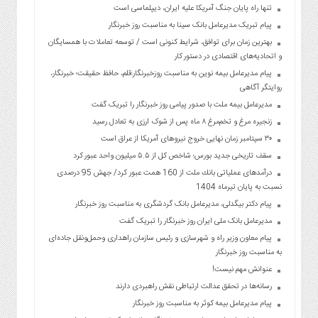
تنها راه پایان جنگ آمریکا علیه ایران، دیپلماسی است
پیام تبریک مدیرعامل بانک سینا به مناسبت روز خبرنگار
بهترین زمان برای توافق، شرایط کنونی است / توسعه تعاملات با همسایگان
و اتحادیه‌های اقتصادی در دستور کار
پیام مدیرعامل بیمه نوین به مناسبت روزخبرنگار:قلم، حافظ حقیقت؛ خبرنگار،
روایتگر آگاهی
مدیرعامل بیمه ملت با صدور پیامی روز خبرنگار را تبریک گفت
زنجیره مرغ و تخم‌مرغ ۸ ماه پس از شوک ارزی به تعادل رسید
۳۰ سپتامبر زمان نهایی خروج نیروهای آمریکا از عراق است
سقف تاریخی جدید بورس؛ شاخص کل از ۵.۵ میلیون واحد عبور کرد
درآمدهای عملیاتی بانك ملت از 160 همت عبور كرد/ جهش 95 درصدی
نسبت به پایان تیرماه 1404
پیام دکتر بیگدلی، مدیرعامل بانک گردشگری به مناسبت روز خبرنگار
مدیرعامل بانک ملی ایران روز خبرنگار را تبریک گفت
پیام معاون وزیر راه و شهرسازی و رئیس سازمان راهداری وحمل‌ونقل جاده‌ای
به مناسبت روز خبرنگار
عنوانش مهم نیست!
رسانه‌ها در تحقق عدالت ارتباطی نقش راهبردی دارند
پیام مدیرعامل بیمه کوثر به مناسبت روز خبرنگار