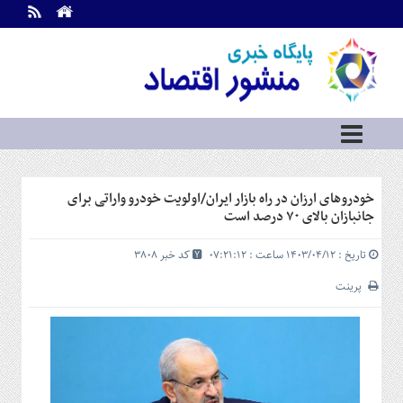
اطلاعات
تماس
تماس
با
ما
درباره
ما
سرویس
خودروهای ارزان در راه بازار ایران/اولویت خودرو واراتی برای
ها
خانه
جانبازان بالای ۷۰ درصد است
بازار
تاریخ : ۱۴۰۳/۰۴/۱۲ ساعت : ۰۷:۲۱:۱۲
کد خبر 3808
سرمایه
و
پرینت
بورس
مسکن
و
شهری
نفت،