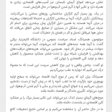
نشان می‌دهد امواج گرمای تابستان نیز آسیب‌های اقتصادی زیادی به
همراه دارد و تاثیر آنها با گرم شدن آب‌وهوا در حال افزایش است.
در یک روز بسیار گرم کارگران ساختمانی روزهای سختی را می‌گذرانند.
پیمانکاران نگران اثرات گرما بر سلامتی کارگران و احتمالا اشتباهات پرهزینه
در میان گرما هستند به همین دلیل کارگران زمان بیشتری برای اتمام کار
صرف می‌کنند. این مشکل در بسیاری از صنایع زمانی اتفاق می‌افتد که
دمای هوا غیرقابل تحمل و کار در فضای باز خطرناک است.
سولومون هسیانگ، استاد سیاست عمومی در دانشگاه کالیفرنیا، برکلی
گفت: با گرما همه جنبه‌های اقتصاد کند می‌شوند، گرما می‌تواند منجر به
حوادث بیشتر در محل کار شود. همچنین می‌تواند هزینه‌های مراقبت‌های
بهداشتی را افزایش، شبکه برق را تحت فشار، عملکرد محصول را کاهش
دهد و تولید کلی اقتصادی را نزولی کند.
او گفت: چالش واقعی با این نوع کاهش سرعت این است که ما معمولا
درک نمی‌کنیم که دوباره به عقب برمی‌گردیم.
هسیانگ بیان کرد که پس از موج گرما، اقتصاد می‌تواند به سطح اولیه
بهره‌وری خود بازگردد، اما ما اغلب آنچه را که در زمان گرما از دست داده‌ایم،
جبران نمی‌کنیم و با امواج گرمای شدیدتر و مکرر با گرم شدن آب‌وهوا، این
مورد می‌تواند تأثیری ماندگار بر اقتصاد داشته باشد.
موج‌های گرمای بسیار اندک نیز می‌تواند این تاثیر بسیار بزرگ را بر عملکرد
کلی اقتصادی در بلندمدت داشته باشد.
ما در حال حاضر آن را مشاهده می‌کنیم و بر اساس نتایج تحقیقات کالج