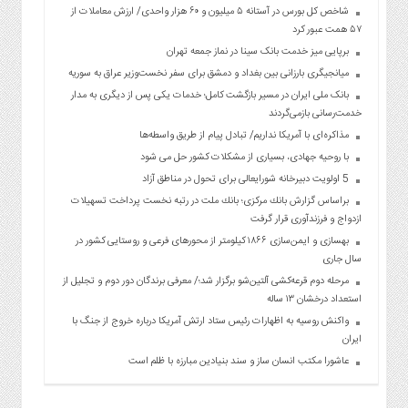
شاخص کل بورس در آستانه ۵ میلیون و ۶۰ هزار واحدی/ ارزش معاملات از
۵۷ همت عبور کرد
برپایی میز خدمت بانک سینا در نماز جمعه تهران
میانجیگری بارزانی بین بغداد و دمشق برای سفر نخست‌وزیر عراق به سوریه
بانک ملی ایران در مسیر بازگشت کامل؛ خدمات یکی پس از دیگری به مدار
خدمت‌رسانی بازمی‌گردند
مذاکره‌ای با آمریکا نداریم/ تبادل پیام از طریق واسطه‌ها
با روحیه جهادی، بسیاری از مشکلات کشور حل می شود
5 اولویت دبیرخانه شورایعالی برای تحول در مناطق آزاد
براساس گزارش بانك مركزی؛ بانك ملت در رتبه نخست پرداخت تسهیلات
ازدواج و فرزندآوری قرار گرفت
بهسازی و ایمن‌سازی ۱۸۶۶ کیلومتر از محورهای فرعی و روستایی کشور در
سال جاری
مرحله دوم قرعه‌کشی آلتین‌شو برگزار شد؛/ معرفی برندگان دور دوم و تجلیل از
استعداد درخشان ۱۳ ساله
واکنش روسیه به اظهارات رئیس ستاد ارتش آمریکا درباره خروج از جنگ با
ایران
عاشورا مکتب انسان ساز و سند بنیادین مبارزه با ظلم است