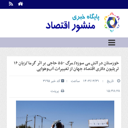
اطلاعات
تماس
تماس
با
ما
درباره
ما
سرویس
خوزستان در آتش می سوزد/ مرگ ۵۵۰ حاجی بر اثر گرما /زیان ۱۶
ها
خانه
تریلیون دلاری اقتصاد جهان از تغییرات آب‌وهوایی
بازار
تاریخ : ۱۴۰۳/۰۳/۳۱ ساعت :
کد خبر 3195
سرمایه
و
۱۵:۴۸:۲۸
پرینت
بورس
مسکن
و
شهری
نفت،