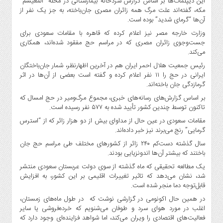
این دیپلمات‌ها بر اساس گزارش سردخانه بیمارستانی در محله “المعیسم”
صنایع
مکه، گفته‌اند علت مرگ همه زائران مصری جان‌باخته، به جز یک نفر از
غذایی
آن‌ها “گرمای شدید” بوده است.
سیاسی
وزارت خارجه مصر نیز اعلام کرده که قاهره با مقامات سعودی برای
و
جست‌وجوی زائران مصری‌ که در مراسم حج مفقود شده‌اند، همکاری
بین
می‌کند.
الملل
رئیس جمعیت هلال احمر ایران هم در آخرین اظهارنظر، شمار جان‌باختگان
ایرانی در حج را ۱۱ نفر اعلام کرده و گفته است بعضی از آن‌ها در اثر
نگاه
گرمازدگی جان باخته‌اند.
روز
بر اساس گزارش‌های رسانه‌های خبری، مجموع مرگ‌و‌میر در حج امسال که
گوناگون
تاکنون توسط چندین کشور تأیید شده به ۵۷۷ نفر رسیده است.
مقامات سعودی در عین حال از مداوای بیش از دو هزار زائر که از “استرس
گرمایی” رنج می‌برند نیز خبر داده‌اند.
سال گذشته دست‌کم ۲۴۰ زائر از کشورهای مختلف طی مراسم حج جان
باختند که بیشتر آن‌ها اندونزیایی بودند.
یک مطالعه تحقیقی که ماه گذشته از سوی دولت عربستان سعودی منتشر
شد، نشان می‌دهد که تاثیر تغییرات اقلیمی بر این کشور، به افزایش
قابل‌توجه دما منجر شده است.
در همین حال اکونومی در گزارشی نوشت که در طول ماه‌های زمستان،
اغلب در مورد هوای سرد و طوفان می‌شنویم که خرده‌فروشی یا سایر
فعالیت‌های اقتصادی را ویران می‌کند، اما شواهد فزاینده‌ای وجود دارد که