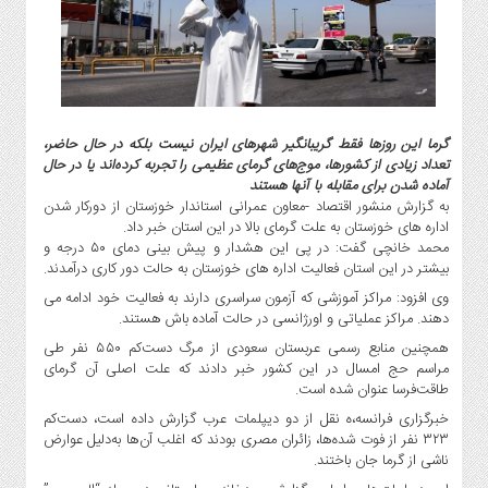
گاز
و
پتروشیمی
صنعت
و
خودرو
گرما این روزها فقط گریبانگیر شهرهای ایران نیست بلکه در حال حاضر،
تعداد زیادی از کشورها، موج‌های گرمای عظیمی را تجربه کرده‌اند یا در حال
استارت
آماده شدن برای مقابله با آنها هستند
آپ
به گزارش منشور اقتصاد -معاون عمرانی استاندار خوزستان از دورکار شدن
و
اداره های خوزستان به علت گرمای بالا در این استان خبر داد.
فن
محمد خانچی گفت: در پی این هشدار و پیش بینی دمای ۵٠ درجه و
آوری
بیشتر در این استان فعالیت اداره های خوزستان به حالت دور کاری درآمدند.
بانک
وی افزود: مراکز آموزشی که آزمون سراسری دارند به فعالیت خود ادامه می
دهند. مراکز عملیاتی و اورژانسی در حالت آماده باش هستند.
،
بیمه
همچنین منابع رسمی عربستان سعودی از مرگ دست‌کم ۵۵۰ نفر طی
و
مراسم حج امسال در این کشور خبر دادند که علت اصلی آن گرمای
طاقت‌فرسا عنوان شده است.
ارز
دیجیتال
خبرگزاری فرانسه،ه نقل از دو دیپلمات عرب گزارش داده است، دست‌کم
۳۲۳ نفر از فوت شده‌ها، زائران مصری بودند که اغلب آن‌ها به‌دلیل عوارض
کشاورزی
ناشی از گرما جان باختند.
و