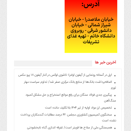
آخرین خبر ها
اپل در آستانه رونمایی از آیفون اولترا؛ تاشوی لوکس در کنار آیفون ۱۸ پرو مکس
اضافه‌برداشت بانک‌ها از منابع بانک مرکزی صفر شد/ تداوم سیاست مهار
تورم
پیگیری جدی فولاد سنگان برای رفع موانع استخراج و حل مشکل کمبود
سنگ‌آهن
تخصیص ارز مواد اولیه از تیر ۱۴۰۴ بلاتکلیف مانده است
سخنگوی کمیسیون کشاورزی مجلس: ۴۲ درصد مطالبات گندمکاران پرداخت
نشده است
همبستگی ملی از سلاح ها قویتر است/ تفرقه اندازی گناه نابخشودنی