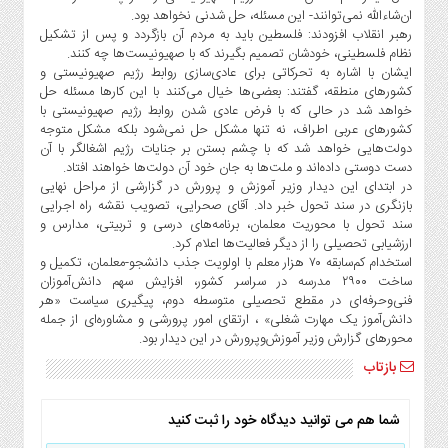
ان‌شاءالله نمی‌توانند- این مسئله، حل شدنی نخواهد بود.
رهبر انقلاب افزودند: فلسطین باید به مردم آن بازگردد و پس از تشکیل
نظام فلسطینی، خودشان تصمیم بگیرند که با صهیونیست‌ها چه کنند.
ایشان با اشاره به تحرکاتی برای عادی‌سازی روابط رژیم صهیونیستی و
کشورهای منطقه، گفتند: بعضی‌ها خیال می‌کنند با این کارها مسئله حل
خواهد شد در حالی که با فرض عادی شدن روابط رژیم صهیونیستی با
کشورهای عربی اطراف، نه تنها مشکل حل نمی‌شود بلکه مشکل متوجه
دولت‌هایی خواهد شد که با چشم بستن بر جنایات رژیم اشغالگر با آن
دست دوستی داده‌اند و ملت‌ها به جان خود آن دولت‌ها خواهند افتاد.
در ابتدای این دیدار وزیر آموزش و پرورش در گزارشی از مراحل نهایی
بازنگری در سند تحول خبر داد. آقای صحرایی، تصویب نقشه‌ راه اجرایی
سند تحول با محوریت معلمان، برنامه‌های درسی و تربیتی، مدارس و
ارزشیابی تحصیلی را از دیگر فعالیت‌ها اعلام کرد.
استخدام کم‌سابقه ۷۰ هزار معلم با اولویت جذب دانشجو-معلمان، تکمیل و
ساخت ۲۹۰۰ مدرسه در سراسر کشور، افزایش سهم دانش‌آموزان
فنی‌وحرفه‌ای در مقطع تحصیلی متوسطه دوم، پیگیری سیاست «هر
دانش‌آموز یک مهارت شغلی» ، ارتقای امور پرورشی و مشاوره‌ای از جمله
محورهای گزارش وزیر آموزش‌وپرورش در این دیدار بود.
بازتاب
شما هم می توانید دیدگاه خود را ثبت کنید