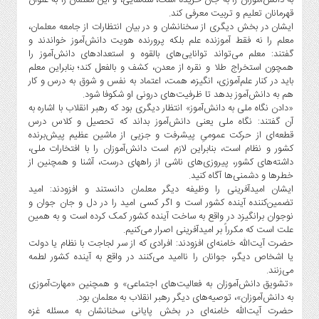
قهرمانان تعلیم و تربیت معرفی کند.
ایشان در بخش دیگری از سخنانشان و در بیان انتظارات از جامعه معلمان،
معلم را نه فقط آموزنده علم بلکه پرورنده هویت دانش‌آموز خواندند و
گفتند: معلم می‌تواند توانایی‌های بالقوه و استعدادهای دانش‌آموز را
همچون استخراج طلا و نقره از معدن، کشف و بالفعل کند؛ بنابراین معلم
باید در کنار علم‌آموزی، انگیزه، همت، اعتماد به نفس و شوق به درس و کار
هم به دانش‌آموز بدهد تا ظرفیت‌های درونی او شکوفا شود.
«دادن نگاه ملی به دانش‌آموز» انتظار دیگری بود که رهبر انقلاب با اشاره به
آن گفتند: نگاه ملی یعنی دانش‌آموز بداند که تحصیل و کلاس درس
قطعه‌ای از حرکت عمومیِ پیشرفت و جزیی از ماشین عظیم پیش‌برنده
کشور و نظام است، بنابراین لازم است دانش‌آموزان را با افتخارات ملی،
داشته‌های کشور، پیروزی‌های ناشی از راههای درست، آشنا و همچنین از
خطرها و دشمنی‌ها آگاه کنید.
ایشان امیدآفرینی را وظیفه دیگر معلمان دانستند و افزودند: امید
تضمین‌کننده آینده کشور است و اگر کسی امید را در دل و جان جوان و
نوجوان برانگیزد در واقع به ساخت آینده کشور کمک کرده است و به همین
علت است که مکرراً بر امیدآفرینی اصرار می‌کنیم.
حضرت آیت‌الله خامنه‌ای افزودند: افرادی که از سر لجاجت با نظام یا دولت
یا اشخاص دیگر، جوانان را ناامید می‌کنند در واقع به آینده کشور لطمه
می‌زنند.
«تشویق دانش‌آموزان به فعالیت‌های اجتماعی» و همچنین «مهارت‌آموزی
به دانش‌آموزان»، توصیه‌های دیگر رهبر انقلاب به معلمان بود.
حضرت آیت‌الله خامنه‌ای در بخش پایانی سخنانشان به مسئله غزه