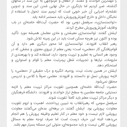
را مهمترین خواندند و گفتند: از انفعال و کم‌توجهی به این سند در سالهای
گذشته، ضرر کردیم اما بازنگریِ در حال نهایی شدن این سند و تدوین
نقشه‌راه اجرایی آن خبر خوبی است که ترمیم سند تحول با استفاده از
نخبگان داخل و خارج آموزش‌وپرورش، باید مستمر ادامه یابد.
«توانمندسازی»، سرفصل دومی بود که حضرت آیت‌الله خامنه‌ای در باب
وظایف آموزش‌وپرورش مطرح کردند.
ایشان گفتند: توانمندسازی معیشتی و مادی معلمان همیشه مورد تأکید
بوده و اکنون نیز هرچه ممکن است باید در این زمینه تلاش شود.
رهبر انقلاب افزودند: توانمندسازی اما محور دیگری هم دارد ‌و آن
قوام‌یافتگی کار «معلمی» است؛ یعنی معلم از نیروی معنوی و عشقی که در
وجود هر انسانی به تعلیم و تربیت وجود دارد، استفاده کند و با بهره‌مندی از
ملزومات، نیازها و تجربیات، شغل پرمرتبت معلم را قوام و استواری و
استحکام دهد.
ایشان در همین بحث، نیت، روحیه، انگیزه و درک حقیقی از «معلمی» را
لازمه پرورش نسل‌ نو دانستند و افزودند: معلمی صرفاً با کلاس و تدریس
محقق نمی‌شود.
حضرت آیت‌الله خامنه‌ای همچنین تقویت مراکز تربیت معلم را لازمه
دستیابی جامعه معلمین به سطح تراز خواندند و افزودند: دانشگاه فرهنگیان
و دیگر مراکز تربیت معلم باید کاملاً تقویت شوند.
سرفصل سومی که رهبرانقلاب به تبیین پرداختند، اهمیت و لزوم تقویت
معاونت پرورشی بود. ایشان گفتند: در برهه‌ای عده‌ای می‌گفتند معاونت
پرورشی لازم نیست و خود معلم در کنار تعلیم وظیفه پرورش را هم انجام
می‌دهد؛‌ البته این حرف درست است اما صرف توجه معلم به مسائل
پرورشی کافی نیست و باید مجموعه‌ای، متولی این مسئله بسیار مهم باشد.