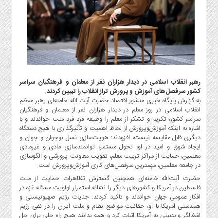
گاز
و
پتروشیمی
صنعت
و
خودرو
استارت
رهبر انقلاب اسلامی در دیدار هزاران نفر از معلمان و فرهنگیان سراسر
آپ
کشور سرفصل‌های آموزش و پرورش تراز انقلاب را تبیین کردند.
و
به گزارش پایگاه خبری منشور اقتصاد حضرت آیت الله خامنه‌ای رهبر معظم
فن
انقلاب اسلامی در روز معلم در دیدار هزاران نفر از معلمان و فرهنگیان
آوری
سراسر کشور، تکریم و تشکر از معلم را وظیفه فرد فرد ملت خواندند و با
اشاره به اینکه آموزش‌وپرورش از لحاظ اهمیت و تأثیرگذاری با هیچ دستگاه
بانک
دیگری قابل مقایسه نیست، افزودند: هویت‌سازی نسل نوجوان و جوان و
،
ایجاد شوق و امید در او، تحول مستمر، توانمندسازی مادی و غیرمادی
بیمه
معلمین، حمایت از مراکز تربیت معلم، تقویت معاونت پرورشی و الگوسازی
و
در جامعه معلمین، مهمترین سرفصل‌های کاری آموزش‌وپرورش است.
ارز
حضرت آیت‌الله خامنه‌ای همچنین گسترش تظاهرات حمایت از ملت
دیجیتال
فلسطین در آمریکا و کشورهای دیگر را نشانه استمرار اولویت مسئله غزه در
افکار عمومی جهان خواندند و تأکید کردند: جنایات رژیم صهیونیستی و
کشاورزی
همدستی آمریکا با او، حقانیت مواضع نظام و ملت ایران را در نفی رژیم
و
اشغالگر و بدبینی به آمریکا اثبات کرد و همه بدانند هیچ راه حلی برای حل