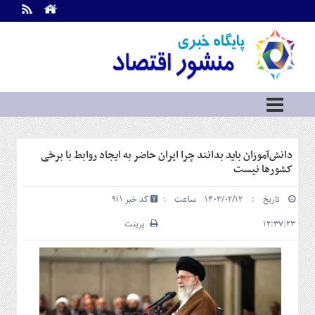
اطلاعات
تماس
تماس
با
ما
درباره
ما
سرویس
دانش‌آموزان باید بدانند چرا ایران حاضر به ایجاد روابط با برخی
ها
خانه
کشورها نیست
بازار
تاریخ : ۱۴۰۳/۰۲/۱۲ ساعت :
کد خبر 911
سرمایه
و
۱۲:۳۷:۲۳
پرینت
بورس
مسکن
و
شهری
نفت،