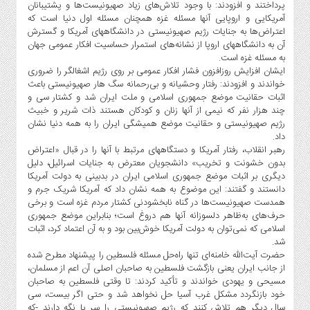
پرداختند و افزودند: با وجود تلاش‌های زیاد صهیونیست‌ها و پشتیبانان
آمریکایی و اروپایی آنها مسئله غزه همچنان مسئله اول دنیا است که
اعتراض‌ها به جنایات رژیم صهیونیستی در دانشگاههای آمریکا و گسترش
آن به دانشگاههای اروپا از نشانه‌های استمرار حساسیت افکار عمومی جهان
به مسئله غزه است.
ایشان افزایش روزافزون فشار افکار عمومی بر روی رژیم اشغالگر را ضروری
خواندند و افزودند: رفتار وحشیانه و بی‌رحمانه سگ هار صهیونیستی باعث
اثبات حقانیت موضع جمهوری اسلامی و ملت ایران شد و کشتار سی و
چند هزار نفر که نیمی از آنها زنان و کودکان هستند ذات شریر و خبیث
رژیم صهیونیستی و حقانیت موضع همیشگی ایران را به همه دنیا نشان
داد.
رهبر انقلاب، رفتار آمریکا و دستگاههای مرتبط با آنها را در قبال «اعتراض
بدون خشونت و تخریب» دانشجویان معترض به جنایات اسرائیل، دلیل
دیگری بر اثبات موضع جمهوری اسلامی ایران در بدبینی به دولت آمریکا
دانستند و گفتند: این موضوع به همه نشان داد که آمریکا شریک جرم و
همدست صهیونیست‌ها در گناه نابخشودنی کشتار مردم غزه است و برخی
حرف‌های به‌ظاهر دلسوزانه آنها هم دروغ است؛ بنابراین موضع جمهوری
اسلامی که نمی‌توان به دولت آمریکا خوش‌بین بود و به آن اعتماد کرد، اثبات
شد.
حضرت آیت‌الله خامنه‌ای تنها راه‌حل مسئله فلسطین را پیشنهاد مطرح شده
از جانب ایران یعنی بازگشت فلسطین به صاحبان اصلی آن اعم از مسلمان،
مسیحی و یهودی خواندند و تأکید کردند: تا وقتی فلسطین به صاحبان
خود بازنگردد مشکل غرب آسیا حل نخواهد شد و حتی اگر بیست، سی
سال دیگر هم تلاش کنند که رژیم صهیونیستی را سر پا نگه دارند -که