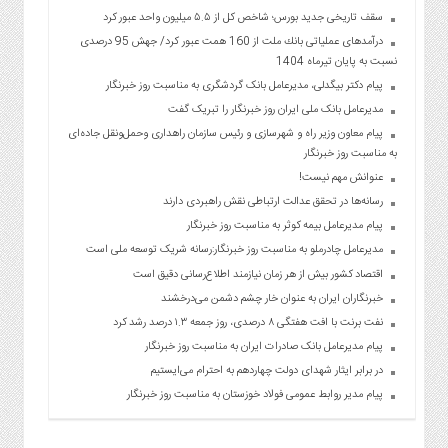
سقف تاریخی جدید بورس؛ شاخص کل از ۵.۵ میلیون واحد عبور کرد
درآمدهای عملیاتی بانك ملت از 160 همت عبور كرد/ جهش 95 درصدی
نسبت به پایان تیرماه 1404
پیام دکتر بیگدلی، مدیرعامل بانک گردشگری به مناسبت روز خبرنگار
مدیرعامل بانک ملی ایران روز خبرنگار را تبریک گفت
پیام معاون وزیر راه و شهرسازی و رئیس سازمان راهداری وحمل‌ونقل جاده‌ای
به مناسبت روز خبرنگار
عنوانش مهم نیست!
رسانه‌ها در تحقق عدالت ارتباطی نقش راهبردی دارند
پیام مدیرعامل بیمه کوثر به مناسبت روز خبرنگار
مدیرعامل چادرملو به مناسبت روز خبرنگار:رسانه شریک توسعه ملی است
اقتصاد کشور بیش از هر زمان نیازمند اطلاع‌رسانی دقیق است
خبرنگاران ایران به عنوان خار چشم دشمن می‌درخشند
نفت برنت با افت هفتگی ۸ درصدی، روز جمعه ۱.۳ درصد رشد کرد
پیام مدیرعامل بانک صادرات ایران به مناسبت روز خبرنگار
در برابر ایثار شهدای دولت چهاردهم به احترام می‌ایستیم
پیام مدیر روابط عمومی فولاد خوزستان به مناسبت روز خبرنگار