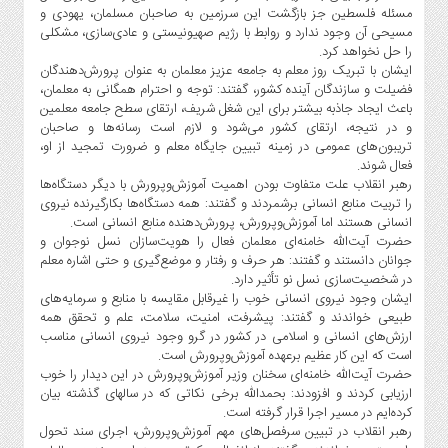
صنایع
مسئله فلسطین جز بازگشت این سرزمین به صاحبان مسلمان، یهودی و
غذایی
مسیحی آن وجود ندارد و روابط با رژیم صهیونیستی و عادی‌سازی، مشکلی
را حل نخواهد کرد.
سیاسی
ایشان با تبریک روز معلم به جامعه عزیز معلمان به عنوان پرورش‌دهندگان
و
فضیلت و سازندگان آینده کشور، گفتند: توجه و احترام همگانی به معلمان،
بین
باعث ایجاد جاذبه بیشتر برای این شغل شریف، ارتقای سطح جامعه معلمین
الملل
و در نتیجه، ارتقای کشور می‌شود و لازم است رسانه‌ها و صاحبان
تریبون‌های عمومی در زمینه تبیین جایگاه معلم و ضرورت تمجید از او،
نگاه
فعال شوند.
روز
رهبر انقلاب علت متفاوت بودن اهمیت آموزش‌وپرورش با دیگر دستگاه‌ها
را تربیت منابع انسانی برشمردند و گفتند: همه دستگاه‌ها بکارگیرنده نیروی
گوناگون
انسانی هستند اما آموزش‌وپرورش، پرورش‌دهنده منابع انسانی است.
حضرت آیت‌الله خامنه‌ای معلمان فعال را هویت‌سازان نسل نوجوان و
جوانان دانستند و گفتند: هر حرف و رفتار و موضع‌گیری و حتی اشاره معلم
در شخصیت‌سازی نسل نو تأثیر دارد.
ایشان وجود نیروی انسانی خوب را غیرقابل مقایسه با منابع و سرمایه‌های
طبیعی خواندند و گفتند: پیشرفت،‌ امنیت، سلامت، علم و تحقق همه
ارزش‌های انسانی و اسلامی در کشور در گرو وجود نیروی انسانی مناسب
است که این کار عظیم برعهده آموزش‌وپرورش است.
حضرت آیت‌‎الله خامنه‌ای سخنان وزیر آموزش‌وپرورش در این دیدار را خوب
ارزیابی کردند و افزودند: بحمدالله برخی نکاتی که در سالهای گذشته بیان
کرده‌ایم در مسیر اجرا قرار گرفته است.
رهبر انقلاب در تبیین سرفصل‌های مهم آموزش‌وپرورش، اجرای سند تحول