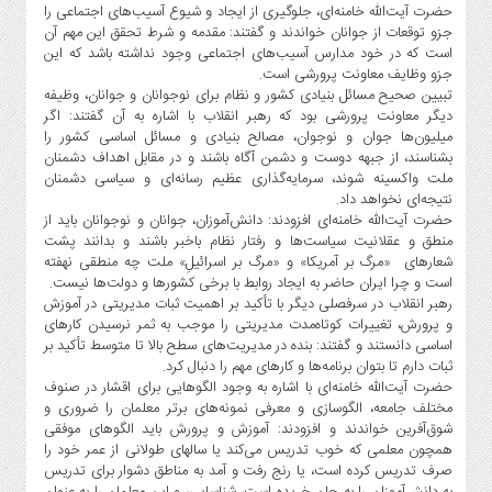
حضرت آیت‌الله خامنه‌ای، جلوگیری از ایجاد و شیوع آسیب‌های اجتماعی را
جزو توقعات از جوانان خواندند و گفتند: مقدمه و شرط تحقق این مهم آن
است که در خود مدارس آسیب‌های اجتماعی وجود نداشته باشد که این
جزو وظایف معاونت پرورشی است.
تبیین صحیح مسائل بنیادی کشور و نظام برای نوجوانان و جوانان، وظیفه
دیگر معاونت پرورشی بود که رهبر انقلاب با اشاره به آن گفتند: اگر
میلیون‌ها جوان و نوجوان، مصالح بنیادی و مسائل اساسی کشور را
بشناسند، از جبهه دوست و دشمن آگاه باشند و در مقابل اهداف دشمنان
ملت واکسینه شوند، سرمایه‌گذاری عظیم رسانه‌ای و سیاسی دشمنان
نتیجه‌ای نخواهد داد.
حضرت آیت‌الله خامنه‌ای افزودند: دانش‌آموزان، جوانان و نوجوانان باید از
منطق و عقلانیت سیاست‌ها و رفتار نظام باخبر باشند و بدانند پشت
شعارهای «مرگ بر آمریکا» و «مرگ بر اسرائیلِ» ملت چه منطقی نهفته
است و چرا ایران حاضر به ایجاد روابط با برخی کشورها و دولت‌ها نیست.
رهبر انقلاب در سرفصلی دیگر با تأکید بر اهمیت ثبات مدیریتی در آموزش
و پرورش، تغییرات کوتاه‌مدت مدیریتی را موجب به ثمر نرسیدن کارهای
اساسی دانستند و گفتند: بنده در مدیریت‌های سطح بالا تا متوسط تأکید بر
ثبات دارم تا بتوان برنامه‌ها و کارهای مهم را دنبال کرد.
حضرت آیت‌الله خامنه‌ای با اشاره به وجود الگوهایی برای اقشار در صنوف
مختلف جامعه، الگوسازی و معرفی نمونه‌های برتر معلمان را ضروری و
شوق‌آفرین خواندند و افزودند: آموزش و پرورش باید الگوهای موفقی
همچون معلمی که خوب تدریس می‌کند یا سالهای طولانی از عمر خود را
صرف تدریس کرده است، یا رنج رفت و آمد به مناطق دشوار برای تدریس
به دانش‌آموزان را به جان خریده است، شناسایی، و این معلمان را به عنوان