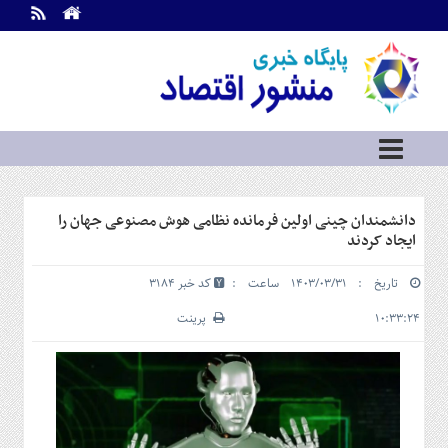
اطلاعات
تماس
تماس
با
ما
درباره
ما
سرویس
دانشمندان چینی اولین فرمانده نظامی هوش مصنوعی جهان را
ها
خانه
ایجاد کردند
بازار
تاریخ : ۱۴۰۳/۰۳/۳۱ ساعت :
کد خبر 3184
سرمایه
و
۱۰:۳۳:۲۴
پرینت
بورس
مسکن
و
شهری
نفت،