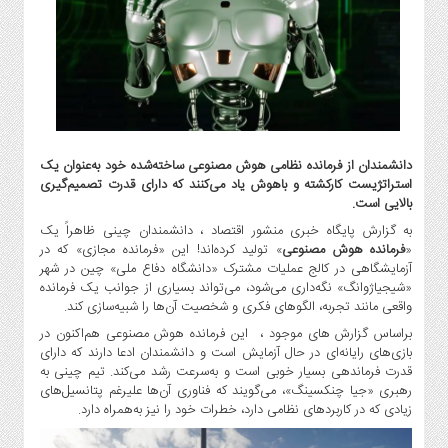
گاز
و
پتروشیمی
صنعت
و
خودرو
استارت
دانشمندان از فرمانده نظامی هوش مصنوعی ساخته‌شده خود به‌عنوان یک
آپ
استراتژیست کارکشته و باهوش یاد می‌کنند که دارای قدرت تصمیم‌گیری
و
بالایی است.
فن
به گزارش پایگاه خبری منشور اقتصاد ، دانشمندان چینی ظاهراً یک
آوری
«
فرمانده هوش مصنوعی
» تولید کرده‌اند! این «فرمانده مجازی» که در
آزمایشگاهی در کالج عملیات مشترک «دانشگاه دفاع ملی» چین در شهر
بانک
«شیجیاژوانگ» نگه‌داری می‌شود، می‌تواند بسیاری از جوانب یک فرمانده
،
واقعی مانند تجربه، الگوهای فکری و شخصیت آن‌ها را شبیه‌سازی کند.
بیمه
براساس گزارش های موجود ، این فرمانده هوش مصنوعی هم‌اکنون در
و
بازی‌های رایانه‌ای در حال آزمایش است و دانشمندان ادعا دارند که دارای
ارز
قدرت فرماندهی بسیار خوبی است و به‌سرعت رشد می‌کند. تیم چینی به
دیجیتال
رهبری «جیا چنکسینگ»، می‌گویند که فناوری آن‌ها علیرغم پتانسیل‌های
زیادی که در کاربردهای نظامی دارد، خطرات خود را نیز به‌همراه دارد.
کشاورزی
و