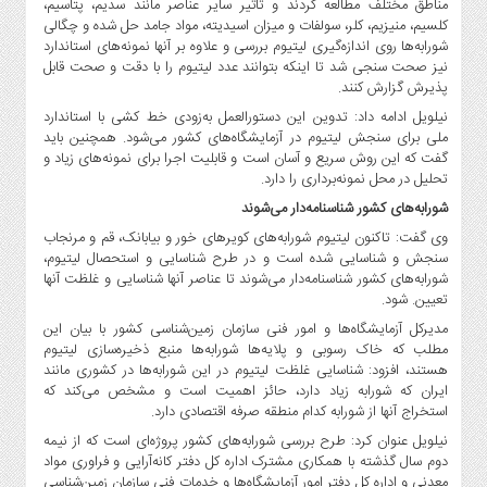
مناطق مختلف مطالعه کردند و تاثیر سایر عناصر مانند سدیم، پتاسیم،
صنایع
کلسیم، منیزیم، کلر، سولفات و میزان اسیدیته، مواد جامد حل شده و چگالی
غذایی
شورابه‌ها روی اندازه‌گیری لیتیوم بررسی و علاوه بر آنها نمونه‌های استاندارد
سیاسی
نیز صحت سنجی شد تا اینکه بتوانند عدد لیتیوم را با دقت و صحت قابل
و
پذیرش گزارش کنند.
بین
نیلویل ادامه داد: تدوین این دستورالعمل به‌زودی خط کشی با استاندارد
الملل
ملی برای سنجش لیتیوم در آزمایشگاه‌های کشور می‌شود. همچنین باید
گفت که این روش سریع و آسان است و قابلیت اجرا برای نمونه‌های زیاد و
نگاه
تحلیل در محل نمونه‌برداری را دارد.
روز
شورابه‌های کشور شناسنامه‌دار می‌شوند
گوناگون
وی گفت: تاکنون لیتیوم شورابه‌های کویرهای خور و بیابانک، قم و مرنجاب
سنجش و شناسایی شده است و در طرح شناسایی و استحصال لیتیوم،
شورابه‌های کشور شناسنامه‌دار می‌شوند تا عناصر آنها شناسایی و غلظت آنها
تعیین. شود.
مدیرکل آزمایشگاه‌ها و امور فنی سازمان زمین‌شناسی کشور با بیان این
مطلب که خاک رسوبی و پلایه‌ها شورابه‌ها منبع ذخیره‌سازی لیتیوم
هستند، افزود: شناسایی غلظت لیتیوم در این شورابه‌ها در کشوری مانند
ایران که شورابه زیاد دارد، حائز اهمیت است و مشخص می‌کند که
استخراج آنها از شورابه کدام منطقه صرفه اقتصادی دارد.
نیلویل عنوان کرد: طرح بررسی شورابه‌های کشور پروژه‌ای است که از نیمه
دوم سال گذشته با همکاری مشترک اداره کل دفتر کانه‌آرایی و فراوری مواد
معدنی و اداره کل دفتر امور آزمایشگاه‌ها و خدمات فنی سازمان زمین‌شناسی