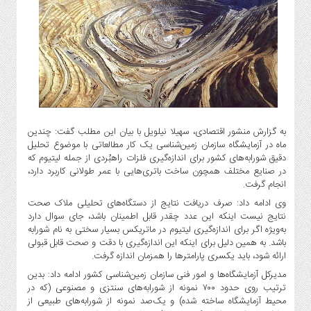
گاز
و
پتروشیمی
صنعت
و
خودرو
استارت
آپ
به گزارش منشور اقتصادی، سهیلا نیلویل با بیان این مطلب گفت: چندین
و
ماه در آزمایشگاه سازمان زمین‌شناسی یک کار مطالعاتی با موضوع تحلیل
فن
دقیق شورابه‌های کشور برای اندازه‌گیری فلزات راهبُردی از جمله لیتیوم که
آوری
در صنایع مختلف همچون ساخت باتری‌هایی با عمر طولانی کاربرد دارد،
انجام گرفت.
بانک
وی ادامه داد: صرف دریافت نتایج از دستگاه‌های تحلیلی ملاک صحت
،
نتایج نیست اینکه این عدد چقدر قابل اطمینان باشد، جای سوال دارد
بیمه
به‌ویژه اگر برای اندازه‌گیری لیتیوم در ماتریکس بسیار سختی به نام شورابه
و
باشد. به همین دلیل برای اینکه این اندازه‌گیری با دقت و صحت قابل قبولی
ارز
ارائه شود، باید یکسری پارامترها را همزمان اندازه گرفت.
دیجیتال
مدیرکل آزمایشگاه‌ها و امور فنی سازمان زمین‌شناسی کشور ادامه داد: بدین
کشاورزی
ترتیب روی حدود ۷۰۰ نمونه از شورابه‌های سنتزی و مصنوعی (که در
و
محیط آزمایشگاه ساخته شده) و یک‌صد نمونه از شورابه‌های طبیعی از