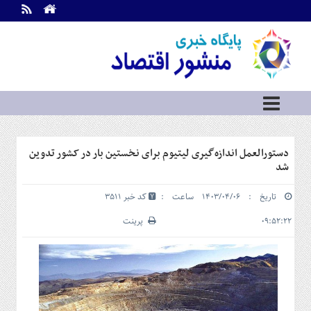
اطلاعات
تماس
تماس
با
ما
درباره
ما
سرویس
دستورالعمل اندازه‌گیری لیتیوم برای نخستین بار در کشور تدوین
ها
خانه
شد
بازار
تاریخ : ۱۴۰۳/۰۴/۰۶ ساعت :
کد خبر 3511
سرمایه
و
۰۹:۵۲:۲۲
پرینت
بورس
مسکن
و
شهری
نفت،