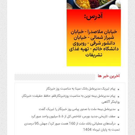
آخرین خبر ها
پیام تبریک مدیرعامل بانک سینا به مناسبت روز خبرنگار
پیام مدیرعامل بیمه نوین به مناسبت روزخبرنگار:قلم، حافظ حقیقت؛ خبرنگار،
روایتگر آگاهی
مدیرعامل بیمه ملت با صدور پیامی روز خبرنگار را تبریک گفت
سقف تاریخی جدید بورس؛ شاخص کل از ۵.۵ میلیون واحد عبور کرد
درآمدهای عملیاتی بانك ملت از 160 همت عبور كرد/ جهش 95 درصدی
نسبت به پایان تیرماه 1404