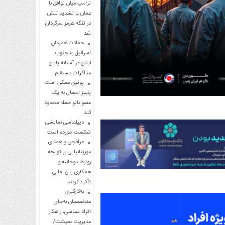
ترامپ میان توافق با
عمان یا تشدید تنش
در تنگه هرمز سرگردان
شد
حملات همزمان
اسرائیل به جنوب
لبنان در آستانه پایان
مذاکرات مستقیم
پوتین ممکن است
پاییز امسال به یک
عضو ناتو حمله محدود
کند
دیپلماسی نمایشی
شکست خورده است
عراقچی و همتای
موریتانیایی بر توسعه
روابط دوجانبه و
همکاری بین‌المللی
تأکید کردند
به‌کارگیری
متخصصان به‌جای
افراد سیاسی، راهکار
مدیریت معیشت/