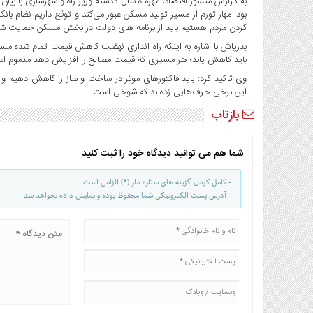
به گزارش منشور اقتصاد، مهرماه سال گذشته وزیر راه و شهرسازی با ب
صنایع
بود:‌ مهار تورم از مسیر تولید مسکن عبور می‌کند و توقع داریم نظام با
غذایی
کردن مردم هستیم باید از برنامه های دولت در بخش مسکن حمایت شو
سیاسی
بذرپاش با اشاره به اینکه راه اندازی نهضت کاهش قیمت تمام شده م
و
باید کاهش یابد؛ هر مسیری که قیمت مصالح را افزایش دهد مذموم اس
بین
وی تاکید کرد: باید فاکتورهای موثر در ساخت و ساز را کاهش دهیم 
الملل
این برخی حرف‌هایی زده‌اند که شوخی است.
نگاه
بازتاب
روز
گوناگون
شما هم می توانید دیدگاه خود را ثبت کنید
- کامل کردن گزینه های ستاره دار (*) الزامی است
- آدرس پست الکترونیکی شما محفوظ بوده و نمایش داده نخواهد شد