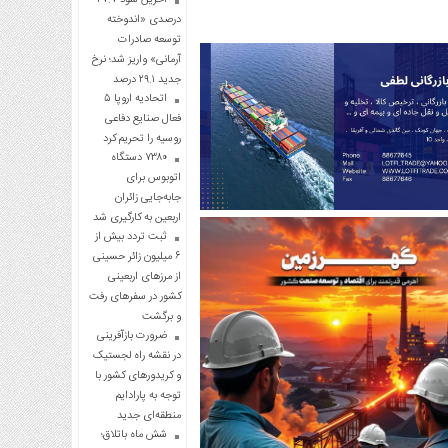
درصدی «اندوخته
توسعه صادرات
آرمانی» واریز شد؛ نرخ
جدید ۲۹.۱ درصد
اتحادیه اروپا ۵
فعال صنایع دفاعی
روسیه را تحریم کرد
۷۳۸۰ دستگاه
اتوبوس برای
جابه‌جایی زائران
اربعین به‌ کارگیری شد
ثبت تردد بیش از
۶ میلیون زائر حسینی
از مرزهای اربعینی
کشور در سفرهای رفت
و برگشت
ضرورت بازآفرینی
در نقشه راه لجستیک
و کریدورهای کشور با
توجه به پارادایم
منطقه‌ای جدید
شش ماه باتلاق؛