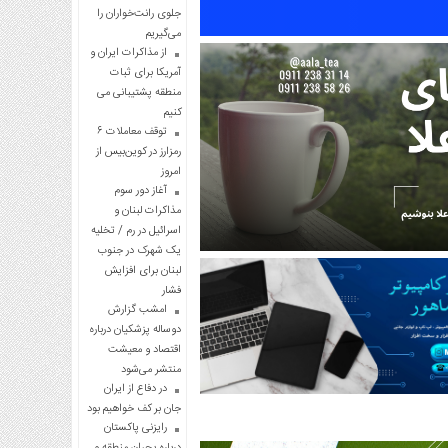
جلوی رانت‌خواران را
می‌گیریم
از مذاکرات ایران و
آمریکا برای ثبات
منطقه پشتیبانی می
کنیم
توقف معاملات ۶
رمزارز در کوین‌بیس از
امروز
آغاز دور سوم
مذاکرات لبنان و
اسرائیل در رم / تخلیه
یک شهرک در جنوب
لبنان برای افزایش
فشار
امشب گزارش
دوساله پزشکیان درباره
اقتصاد و معیشت
منتشر می‌شود
در دفاع از ایران
جان بر کف خواهیم بود
رایزنی پاکستان