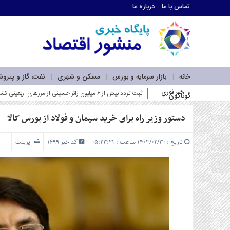
تماس با ما
درباره ما
اطلاعات
تماس
تماس
با
ما
خانه
بازار سرمایه و بورس
مسکن و شهری
نفت، گاز و پترو
درباره
خبر فوری
ضرورت بازآفرینی در نقشه راه لجستیک و کری_
گوناگون
ما
سرویس
ها
دستور وزیر راه برای خرید سیمان و فولاد از بورس کالا
خانه
بازار
تاریخ : ۱۴۰۳/۰۲/۳۰ ساعت : ۰۵:۲۳:۲۱
کد خبر 1699
پرینت
سرمایه
و
بورس
مسکن
و
شهری
نفت،