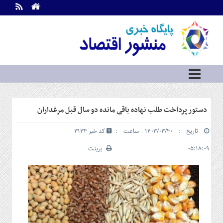
اطلاعات
تماس
تماس
با
ما
درباره
ما
سرویس
دستور پرداخت طلب نهاده باقی مانده دو سال قبل مرغداران
ها
خانه
تاریخ : ۱۴۰۳/۰۳/۳۰ ساعت :
کد خبر 3133
بازار
سرمایه
۰۵:۱۸:۰۹
پرینت
و
بورس
مسکن
و
شهری
نفت،