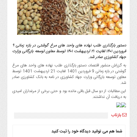
گاز
و
پتروشیمی
صنعت
و
خودرو
دستور بارگذاری طلب نهاده های واحد های مرغ گوشتی در بازه زمانی ۹
استارت
فروردین ۱۴۰۱ لغایت ۲۱ اردیبهشت ۱۴۰۱ توسط معاون توسعه بازرگانی وزارت
آپ
جهاد کشاورزی صادر شد.
و
به گزراش منشور اقتصاد، دستور بارگذاری طلب نهاده های واحد های مرغ
فن
گوشتی در بازه زمانی 9 فروردین 1401 لغایت 21 اردیبهشت 1401 توسط
آوری
معاون توسعه بازرگانی وزارت جهاد کشاورزی در نامه به بانک کشاورزی صادر
شد.
بانک
،
این مطالبات از دو سال قبل باقی مانده بود و حتی برخی از مرغداران امیدی
بیمه
به دریافت آن نداشتند.
و
ارز
بازتاب
دیجیتال
کشاورزی
شما هم می توانید دیدگاه خود را ثبت کنید
و