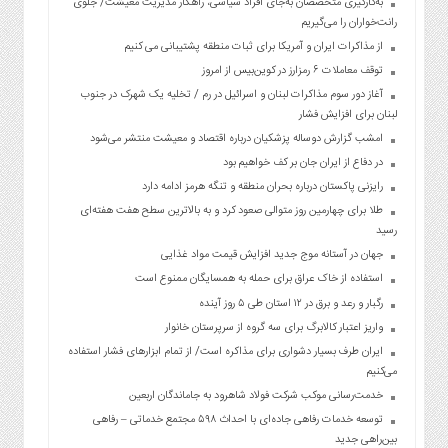
به‌کارگیری متخصصان به‌جای افراد سیاسی، راهکار مدیریت معیشت/ جلوی
رانت‌خواران را می‌گیریم
از مذاکرات ایران و آمریکا برای ثبات منطقه پشتیبانی می کنیم
توقف معاملات ۶ رمزارز در کوین‌بیس از امروز
آغاز دور سوم مذاکرات لبنان و اسرائیل در رم / تخلیه یک شهرک در جنوب
لبنان برای افزایش فشار
امشب گزارش دوساله پزشکیان درباره اقتصاد و معیشت منتشر می‌شود
در دفاع از ایران جان بر کف خواهیم بود
رایزنی پاکستان درباره بحران منطقه و تنگه هرمز ادامه دارد
طلا برای چهارمین روز متوالی صعود کرد و به بالاترین سطح هفت هفته‌ای
رسید
جهان در آستانه موج جدید افزایش قیمت مواد غذایی
استفاده از خاک عراق برای حمله به همسایگان ممنوع است
رگبار و رعد و برق در ۱۲ استان طی ۵ روز آینده
واریز اعتبار کالابرگ برای سه گروه از سرپرستان خانوار
ایران طرف بسیار دشواری برای مذاکره است/ از تمام ابزارهای فشار استفاده
می‌کنیم
خدمت‌رسانی موکب شرکت فولاد شاهرود به جاماندگان اربعین
توسعه خدمات رفاهی جاده‌ای با احداث ۵۹۸ مجتمع خدماتی – رفاهی
بین‌راهی جدید