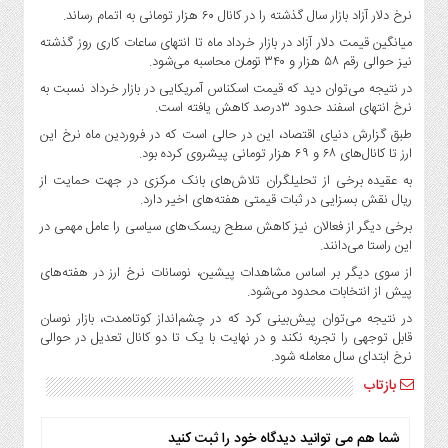
صنایع
نرخ دلار آزاد بازار سال گذشته را در کانال ۶۰ هزار تومانی به اتمام رساند.
غذایی
میانگین قیمت دلار آزاد در بازار خرداد ماه تا انتهای ساعات کاری روز گذشته
سیاسی
نیز حوالی رقم ۵۸ هزار و ۳۴۰ تومان محاسبه می‌شود.
و
در نتیجه می‌توان‌ دید که قیمت اسکناس آمریکایی در بازار خرداد نسبت به
بین
نرخ انتهای اسفند حدود ۳درصد کاهش یافته است.
الملل
طبق گزارش دنیای اقتصاد، این در حالی است که در فروردین ماه نرخ این
نگاه
ارز تا کانال‌های ۶۸ و ۶۹ هزار تومانی پیشروی کرده بود.
روز
به عقیده برخی از تحلیلگران تلاش‌های بانک مرکزی در جهت حمایت از
ریال نقش بسزایی در ثبات قیمتی هفته‌های اخیر دارد.
گوناگون
برخی دیگر از فعالان نیز کاهش سطح ریسک‌های سیاسی را عامل مهمی در
این راستا می‌دانند.
از سوی دیگر بر اساس مشاهدات پیشین، نوسانات نرخ ارز در هفته‌های
پیش از انتخابات محدود می‌شود.
در نتیجه می‌توان‌ پیش‌بینی کرد که در چشم‌انداز کوتاه‌مدت، بازار نوسان
قابل توجهی را تجربه نکند و در نهایت با یک تا دو کانال تعدیل در حوالی
نرخ ابتدای سال معامله شود.
بازتاب
شما هم می توانید دیدگاه خود را ثبت کنید