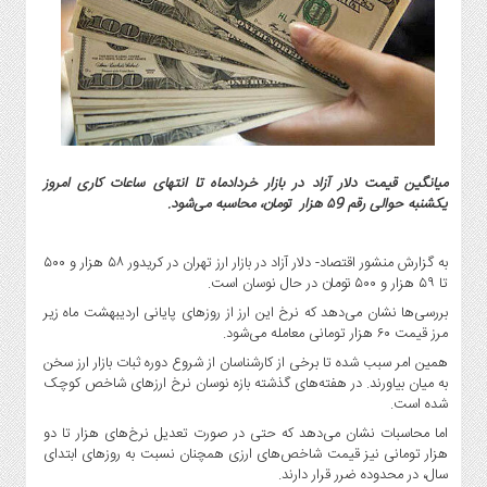
گاز
و
پتروشیمی
صنعت
و
خودرو
استارت
میانگین قیمت دلار آزاد در بازار خردادماه تا انتهای ساعات کاری امروز
آپ
یکشنبه حوالی رقم ۵9 هزار تومان، محاسبه می‌شود.
و
فن
به گزارش منشور اقتصاد- دلار آزاد در بازار ارز تهران در کریدور ۵۸ هزار و ۵۰۰
آوری
تا ۵۹ هزار و ۵۰۰ تومان در حال نوسان است.
بانک
بررسی‌ها نشان می‌دهد که نرخ این ارز از روز‌های پایانی اردیبهشت ماه زیر
،
مرز قیمت ۶۰ هزار تومانی معامله می‌شود.
بیمه
همین امر سبب شده تا برخی از کارشناسان از شروع دوره ثبات بازار ارز سخن
و
به میان بیاورند. در هفته‌های گذشته بازه نوسان نرخ ارز‌های شاخص کوچک
ارز
شده است.
دیجیتال
اما محاسبات نشان می‌دهد که حتی در صورت تعدیل نرخ‌های هزار تا دو
کشاورزی
هزار تومانی نیز قیمت شاخص‌های ارزی همچنان نسبت به روز‌های ابتدای
و
سال، در محدوده ضرر قرار دارند.