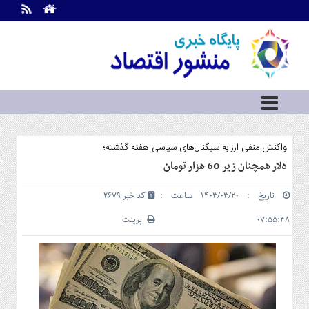
اطلاعات
تماس
تماس
با
ما
درباره
ما
سرویس
واکنش منفی ارز به سیگنال‌های سیاسی هفته گذشته؛
ها
خانه
دلار همچنان زیر 60 هزار تومان
بازار
تاریخ : ۱۴۰۳/۰۳/۲۰ ساعت :
کد خبر 2679
سرمایه
و
۰۷:۵۵:۴۸
پرینت
بورس
مسکن
و
شهری
نفت،