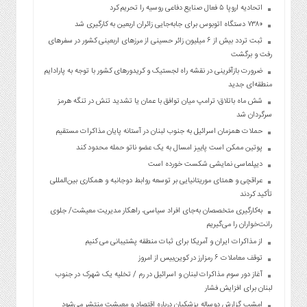
اتحادیه اروپا ۵ فعال صنایع دفاعی روسیه را تحریم کرد
۷۳۸۰ دستگاه اتوبوس برای جابه‌جایی زائران اربعین به‌ کارگیری شد
ثبت تردد بیش از ۶ میلیون زائر حسینی از مرزهای اربعینی کشور در سفرهای
رفت و برگشت
ضرورت بازآفرینی در نقشه راه لجستیک و کریدورهای کشور با توجه به پارادایم
منطقه‌ای جدید
شش ماه باتلاق؛ ترامپ میان توافق با عمان یا تشدید تنش در تنگه هرمز
سرگردان شد
حملات همزمان اسرائیل به جنوب لبنان در آستانه پایان مذاکرات مستقیم
پوتین ممکن است پاییز امسال به یک عضو ناتو حمله محدود کند
دیپلماسی نمایشی شکست خورده است
عراقچی و همتای موریتانیایی بر توسعه روابط دوجانبه و همکاری بین‌المللی
تأکید کردند
به‌کارگیری متخصصان به‌جای افراد سیاسی، راهکار مدیریت معیشت/ جلوی
رانت‌خواران را می‌گیریم
از مذاکرات ایران و آمریکا برای ثبات منطقه پشتیبانی می کنیم
توقف معاملات ۶ رمزارز در کوین‌بیس از امروز
آغاز دور سوم مذاکرات لبنان و اسرائیل در رم / تخلیه یک شهرک در جنوب
لبنان برای افزایش فشار
امشب گزارش دوساله پزشکیان درباره اقتصاد و معیشت منتشر می‌شود