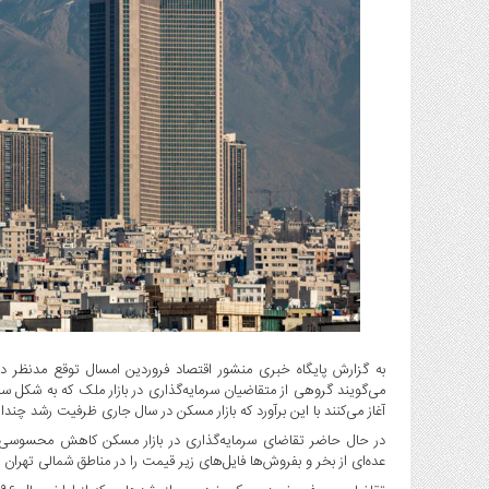
گاز
و
پتروشیمی
صنعت
و
خودرو
استارت
آپ
و
فن
آوری
بانک
،
بیمه
و
به گزارش پایگاه خبری منشور اقتصاد فروردین امسال توقع مدنظر دلا
می‌گویند گروهی از متقاضیان سرمایه‌گذاری در بازار ملک که به شکل سنت
ارز
آغاز می‌کنند با این برآورد که بازار مسکن در سال جاری ظرفیت رشد چند
دیجیتال
در حال حاضر تقاضای سرمایه‌گذاری در بازار مسکن کاهش محسوسی در 
کشاورزی
عده‌ای از بخر و بفروش‌ها فایل‌های زیر قیمت را در مناطق شمالی تهران خ
و