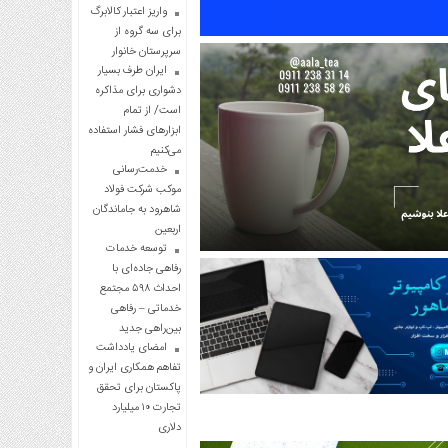
واریز اعتبار کالابرگ
برای سه گروه از
سرپرستان خانوار
ایران طرف بسیار
دشواری برای مذاکره
است/ از تمام
ابزارهای فشار استفاده
می‌کنیم
خدمت‌رسانی
موکب شرکت فولاد
شاهرود به جاماندگان
اربعین
توسعه خدمات
رفاهی جاده‌ای با
احداث ۵۹۸ مجتمع
خدماتی – رفاهی
بین‌راهی جدید
امضای یادداشت
تفاهم همکاری ایران و
پاکستان برای تحقق
تجارت ۱۰ میلیارد
دلاری