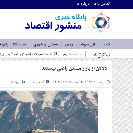
تماس با ما
درباره ما
اطلاعات
تماس
تماس
با
ما
خانه
بازار سرمایه و بورس
مسکن و شهری
نفت، گاز و پترو
درباره
خبر فوری
فاز اول نیروگاه خورشیدی بهبهان فولا_
گوناگون
ما
سرویس
ها
دلالان از بازار مسکن راضی نیستند!
خانه
بازار
تاریخ : ۱۴۰۳/۰۲/۰۸ ساعت : ۱۲:۳۰:۴۹
کد خبر 601
پرینت
سرمایه
و
بورس
مسکن
و
شهری
نفت،