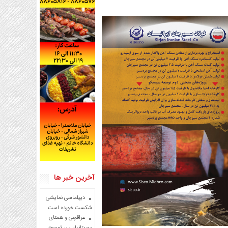
آخرین خبر ها
دیپلماسی نمایشی
شکست خورده است
عراقچی و همتای
موریتانیایی بر توسعه