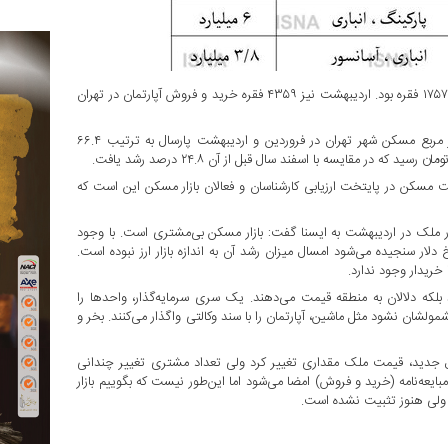
فروردین سال گذشته تعداد معاملات آپارتمان‌های مسکونی در پایتخت ۱۷۵۷ فقره بود. اردیبهشت نیز ۴۳۵۹ فقره خرید و فروش آپارتمان در تهران
درخصوص قیمت نیز طبق اعلام بانک مرکزی، میانگین قیمت هر متر مربع مسکن شهر تهران در فروردین و اردیبهشت پارسال به ترتیب ۶۶.۴
می حدود ۴۰ درصد و رشد حدود ۲۴ درصدی قیمت مسکن در پایتخت ارزیابی کارشناسان و فعالان بازار مسکن این است که
تهران درخصوص وضعیت بازار ملک در اردیبهشت به ایسنا گفت: بازار مسکن بی‌مشتری است. با وجود
دلار سنجیده می‌شود امسال میزان رشد آن به اندازه بازار ارز نبوده است.
یین نمی‌کند بلکه دلالان به منطقه قیمت می‌دهند. یک سری سرمایه‌گذار، واحدها را
مولشان نشود مثل ماشین، آپارتمان را با سند وکالتی واگذار می‌کنند. بخر و
 جدید، قیمت ملک مقداری تغییر کرد ولی تعداد مشتری تغییر چندانی
بایعه‌نامه (خرید و فروش) امضا می‌شود اما این‌طور نیست که بگوییم بازار