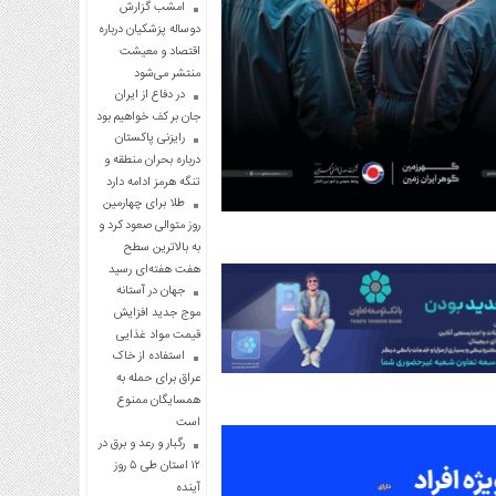
امشب گزارش
دوساله پزشکیان درباره
اقتصاد و معیشت
منتشر می‌شود
در دفاع از ایران
جان بر کف خواهیم بود
رایزنی پاکستان
درباره بحران منطقه و
تنگه هرمز ادامه دارد
طلا برای چهارمین
روز متوالی صعود کرد و
به بالاترین سطح
هفت هفته‌ای رسید
جهان در آستانه
موج جدید افزایش
قیمت مواد غذایی
استفاده از خاک
عراق برای حمله به
همسایگان ممنوع
است
رگبار و رعد و برق در
۱۲ استان طی ۵ روز
آینده