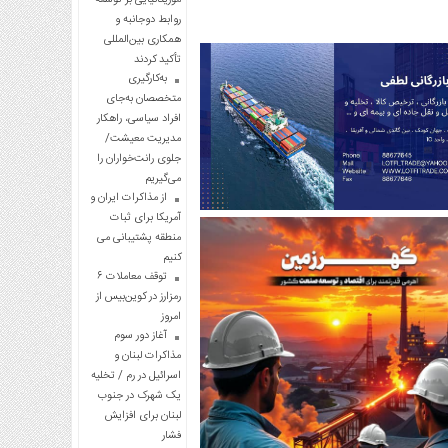
روابط دوجانبه و
همکاری بین‌المللی
تأکید کردند
به‌کارگیری
متخصصان به‌جای
افراد سیاسی، راهکار
مدیریت معیشت/
جلوی رانت‌خواران را
می‌گیریم
از مذاکرات ایران و
آمریکا برای ثبات
منطقه پشتیبانی می
کنیم
توقف معاملات ۶
رمزارز در کوین‌بیس از
امروز
آغاز دور سوم
مذاکرات لبنان و
اسرائیل در رم / تخلیه
یک شهرک در جنوب
لبنان برای افزایش
فشار