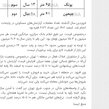
انجام شد. اسفند ۱۴۰۲ این تعداد ۶۱۷۹ فقره بود.
میلیون و ۷۵.۳ میلیون تومان بود. این رقم تا پایان سال به ۸۱.۴ میلیون تومان رسید که در مقایسه با اسفند سال قبل از آن ۲۴.۸ درصد رشد یافت.
با توجه به تورم عمو
این بازار از ظرفیت لازم برای رشد برخوردار نیست.
یکی از مشاوران املاک فعال در منطقه ۱ 
آن‌که در مناطق شمالی تهران بعضا میزان افزایش قیمت آپارتمان با نرخ 
قیمت‌های پیشنهادی تقریبا ۱۰ تا ۱۵ درصد نسبت به اسفند بالا رفته اما خریدار وجود ندارد.
وی افزود: در منطقه ۱ میزان خرید و فروش، قیمت را تع
خریداری می‌کنند و اجاره هم نمی‌دهند. برای آن‌که مالیات خانه خالی مش
بفروش‌ها بین خودشان معامله می‌کنند ولی سند نمی‌زنند.
یکی از واسطه‌های ملکی در جنوب شرق تهران نیز گفت: با آمدن سال
نکرد. البته رکود به شدت پارسال نیست. در دفتر ما تقریبا هفته‌ای یک م
رونق گرفته است. نرخ‌های اعلامی مالکان هم ۱۰ تا ۱۵ درصد تغییر کرده ولی هنوز تثبیت نشده است.
منبع ایسنا